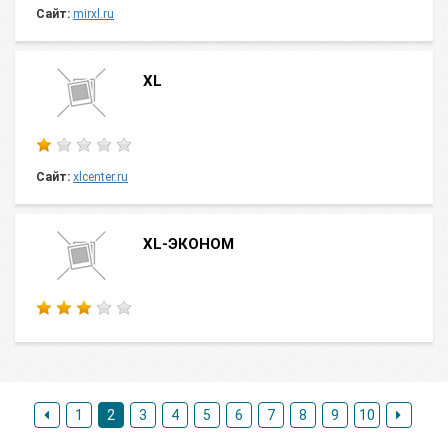
Сайт:
mirxl.ru
XL
Сайт:
xlcenter.ru
XL-ЭКОНОМ
1
2
3
4
5
6
7
8
9
10