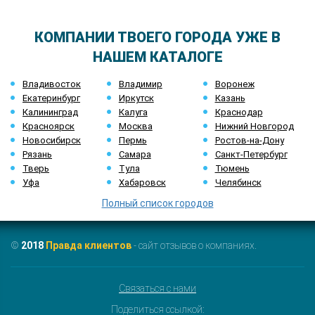
КОМПАНИИ ТВОЕГО ГОРОДА УЖЕ В
НАШЕМ КАТАЛОГЕ
Владивосток
Владимир
Воронеж
Екатеринбург
Иркутск
Казань
Калининград
Калуга
Краснодар
Красноярск
Москва
Нижний Новгород
Новосибирск
Пермь
Ростов-на-Дону
Рязань
Самара
Санкт-Петербург
Тверь
Тула
Тюмень
Уфа
Хабаровск
Челябинск
Полный список городов
©
2018
Правда клиентов
- сайт отзывов о компаниях.
Связаться с нами
Поделиться ссылкой: