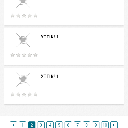
УПП № 1
УПП № 1
1
2
3
4
5
6
7
8
9
10