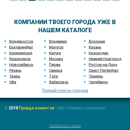
КОМПАНИИ ТВОЕГО ГОРОДА УЖЕ В
НАШЕМ КАТАЛОГЕ
Владивосток
Владимир
Воронеж
Екатеринбург
Иркутск
Казань
Калининград
Калуга
Краснодар
Красноярск
Москва
Нижний Новгород
Новосибирск
Пермь
Ростов-на-Дону
Рязань
Самара
Санкт-Петербург
Тверь
Тула
Тюмень
Уфа
Хабаровск
Челябинск
Полный список городов
©
2018
Правда клиентов
- сайт отзывов о компаниях.
Связаться с нами