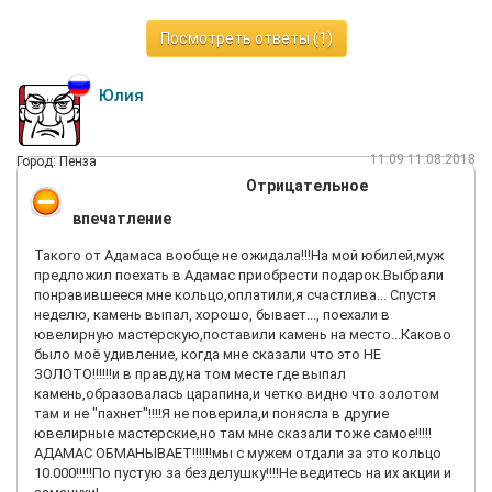
Посмотреть ответы (1)
Юлия
11:09 11.08.2018
Город: Пенза
Отрицательное
впечатление
Такого от Адамаса вообще не ожидала!!!На мой юбилей,муж
предложил поехать в Адамас приобрести подарок.Выбрали
понравившееся мне кольцо,оплатили,я счастлива... Спустя
неделю, камень выпал, хорошо, бывает..., поехали в
ювелирную мастерскую,поставили камень на место...Каково
было моё удивление, когда мне сказали что это НЕ
ЗОЛОТО!!!!!!и в правду,на том месте где выпал
камень,образовалась царапина,и четко видно что золотом
там и не "пахнет"!!!!Я не поверила,и понясла в другие
ювелирные мастерские,но там мне сказали тоже самое!!!!!
АДАМАС ОБМАНЫВАЕТ!!!!!!мы с мужем отдали за это кольцо
10.000!!!!!По пустую за безделушку!!!!Не ведитесь на их акции и