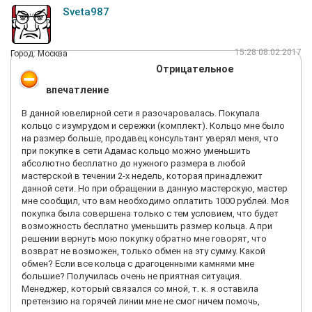
Sveta987
15:28 08.02.2017
Город: Москва
Отрицательное
впечатление
В данной ювелирной сети я разочаровалась. Покупала
кольцо с изумрудом и сережки (комплект). Кольцо мне было
на размер больше, продавец консультант уверял меня, что
при покупке в сети Адамас кольцо можно уменьшить
абсолютно бесплатно до нужного размера в любой
мастерской в течении 2-х недель, которая принадлежит
данной сети. Но при обращении в данную мастерскую, мастер
мне сообщил, что вам необходимо оплатить 1000 рублей. Моя
покупка была совершена только с тем условием, что будет
возможность бесплатно уменьшить размер кольца. А при
решении вернуть мою покупку обратно мне говорят, что
возврат не возможен, только обмен на эту сумму. Какой
обмен? Если все кольца с драгоценными камнями мне
большие? Получилась очень не приятная ситуация.
Менеджер, который связался со мной, т. к. я оставила
претензию на горячей линии мне не смог ничем помочь,