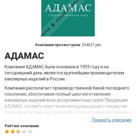
Компания просмотрена:
254027 раз
АДАМАС
Компания АДАМАС была основана в 1993 году и на
сегодняшний день является крупнейшим производителем
ювелирных изделий в России.
Компания располагает производственной базой последнего
поколения, обеспечивая полный цикл изготовления
ювелирных изделий всех ассортиментных групп. Продукция
АДАМАС соответствует всем международным стандартам
благодаря системе контроля всех этапов производственного
цикла: от входного контроля качества металлов и
Показать описание
драгоценных камней, до финальных испытаний
Рейтинг компании:
потребительских характеристик в собственной лаборатории