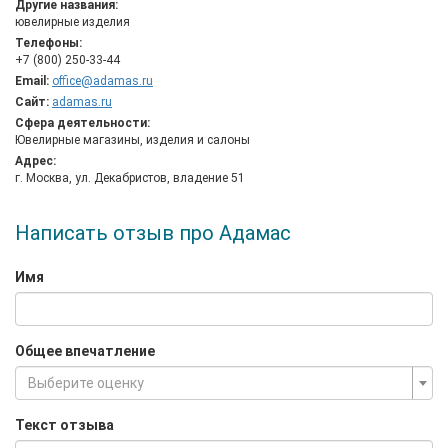
качества.
Другие названия:
ювелирные изделия
Партнерская сеть АДАМАС представлена более чем 3 000
Телефоны:
оптовыми и розничными торговыми компаниями России,
+7 (800) 250-33-44
ближнего и дальнего зарубежья, что является результатом
Email:
office@adamas.ru
конкурентной политики сотрудничества, налаженных
Сайт:
adamas.ru
технологий сбыта, стабильных объемов поставок и других
Сфера деятельности:
качеств АДАМАС, обеспечивших компании репутацию
Ювелирные магазины, изделия и салоны
сильного игрока с устойчивыми позициями на рынке.
Адрес:
Продукция, произведенная АДАМАС, экспортируется в более
г. Москва, ул. Декабристов, владение 51
чем 20 стран мира: Великобританию, Турцию, ОАЭ, Бахрейн,
Катар, Иран, Ирак, Саудовскую Аравию, страны СНГ и Балтии.
Написать отзыв про Адамас
Имя
Общее впечатление
Выберите оценку
Текст отзыва