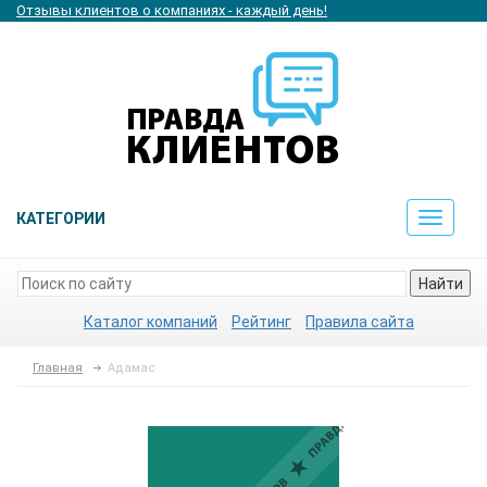
Отзывы клиентов о компаниях - каждый день!
КАТЕГОРИИ
Toggle
navigat
Найти
Каталог компаний
Рейтинг
Правила сайта
Главная
Адамас