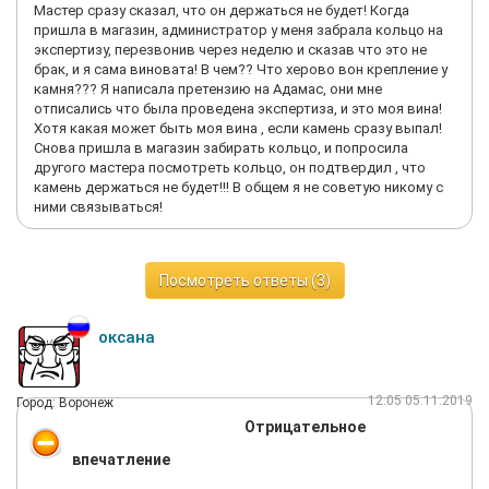
компании за махинации),но для Петина это не уважительная
Мастер сразу сказал, что он держаться не будет! Когда
причина...
пришла в магазин, администратор у меня забрала кольцо на
взял с тем,чтобы поднять ее до директора из
экспертизу, перезвонив через неделю и сказав что это не
продавцов,ведь Петин еще звезду положит себе , "развивая
брак, и я сама виновата! В чем?? Что херово вон крепление у
кадровый резерв",
камня??? Я написала претензию на Адамас, они мне
даже если сотрудников увольняли за махинации.
отписались что была проведена экспертиза, и это моя вина!
Нет уважения ни к подчиненным,ни к руководству,маразм
Хотя какая может быть моя вина , если камень сразу выпал!
крепчал,деревья гнулись. Сколько уволилось из-за Петина и
Снова пришла в магазин забирать кольцо, и попросила
Горюшкиной???
другого мастера посмотреть кольцо, он подтвердил , что
Да все....Рыба гниет с головы. Разваливает все...
камень держаться не будет!!! В общем я не советую никому с
ними связываться!
Посмотреть ответы (3)
оксана
12:05 05.11.2019
Город: Воронеж
Отрицательное
впечатление