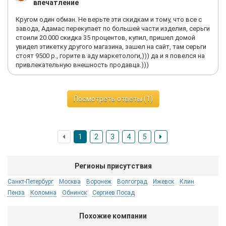
впечатление
Кругом один обман. Не верьте эти скидкам и тому, что все с
завода, Адамас перекупает по большей части изделия, серьги
стоили 20.000 скидка 35 процентов, купил, пришел домой
увидел этикетку другого магазина, зашел на сайт, там серьги
стоят 9500 р., горите в аду маркетологи,))) да и я повелся на
привлекательную внешность продавца.)))
Посмотреть ответы (1)
1
2
3
4
5
Регионы присутствия
Санкт-Петербург
Москва
Воронеж
Волгоград
Ижевск
Клин
Пенза
Коломна
Обнинск
Сергиев Посад
Похожие компании