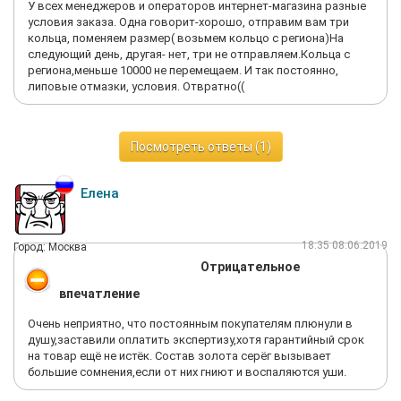
У всех менеджеров и операторов интернет-магазина разные
условия заказа. Одна говорит-хорошо, отправим вам три
кольца, поменяем размер( возьмем кольцо с региона)На
следующий день, другая- нет, три не отправляем.Кольца с
региона,меньше 10000 не перемещаем. И так постоянно,
липовые отмазки, условия. Отвратно((
Посмотреть ответы (1)
Елена
18:35 08.06.2019
Город: Москва
Отрицательное
впечатление
Очень неприятно, что постоянным покупателям плюнули в
душу,заставили оплатить экспертизу,хотя гарантийный срок
на товар ещё не истёк. Состав золота серёг вызывает
большие сомнения,если от них гниют и воспаляются уши.