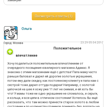
заманухи!
Посмотреть ответы (1)
Ольга
23:29 05.04.2017
Город: Москва
Положительное
впечатление
Хочу поделиться положительным впечатлением от
очередного посещения ювелирного магазина Адамас. Я
знакома с этими магазинами ещё с детства! Папа маму часто
раньше баловал и дарил ей дорогие золотые украшения,
потом ему дали скидку, как постоянному клиенту и папа нам с
сестрой тоже дарил оттуда подарки! Например, с золотой
цепочкой на шее я хожу уже 11 лет не снимая, и ей хоть бы
что! У мамы тоже ни одно украшение не сломалось, и серьги,
и кольца, и все цепи в отличном состоянии! Хотелось бы ещё
рассказать, что там можно принести старое золото в любом
состоянии и по количеству граммов поменять без доплаты на