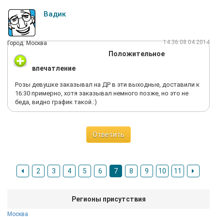
Вадик
14:36 08.04.2014
Город: Москва
Положительное
впечатление
Розы девушке заказывал на ДР в эти выходные, доставили к
16:30 примерно, хотя заказывал немного позже, но это не
беда, видно график такой.:)
Ответить
2
3
4
5
6
7
8
9
10
11
Регионы присутствия
Москва