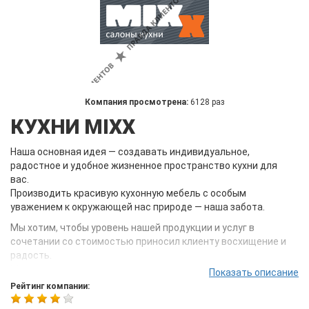
Компания просмотрена:
6128 раз
КУХНИ MIXX
Наша основная идея — создавать индивидуальное,
радостное и удобное жизненное пространство кухни для
вас.
Производить красивую кухонную мебель с особым
уважением к окружающей нас природе — наша забота.
Мы хотим, чтобы уровень нашей продукции и услуг в
сочетании со стоимостью приносил клиенту восхищение и
радость.
Мы помогаем покупать комфорт.
Показать описание
Рейтинг компании:
Поставщики и дилеры, банки и инвесторы — наши партнеры.
Основной фокус установлен на эффективность совместной