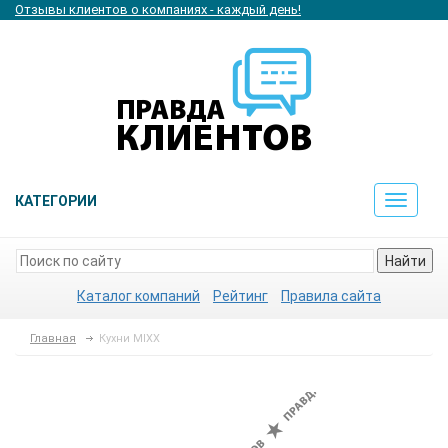
Отзывы клиентов о компаниях - каждый день!
КАТЕГОРИИ
Toggle
navigat
Найти
Каталог компаний
Рейтинг
Правила сайта
Главная
Кухни MIXX