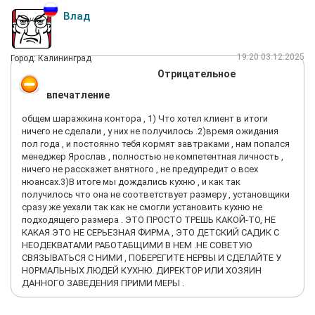
Влад
19:20 03.12.2025
Город: Калининград
Отрицательное
впечатление
общем шаражкина контора , 1) Что хотел клиент в итоги
ничего не сделали , у них не получилось .2)время ожидания
пол года , и постоянно тебя кормят завтраками , нам попался
менеджер Ярослав , полностью не компетентная личность ,
ничего не расскажет внятного , не предупредит о всех
нюансах.3)В итоге мы дождались кухню , и как так
получилось что она не соответствует размеру , установщики
сразу же уехали так как не смогли установить кухню не
подходящего размера . ЭТО ПРОСТО ТРЕШЬ КАКОЙ-ТО, НЕ
КАКАЯ ЭТО НЕ СЕРЬЕЗНАЯ ФИРМА , ЭТО ДЕТСКИЙ САДИК С
НЕОДЕКВАТАМИ РАБОТАБЩИМИ В НЕМ .НЕ СОВЕТУЮ
СВЯЗЫВАТЬСЯ С НИМИ , ПОБЕРЕГИТЕ НЕРВЫ И СДЕЛАЙТЕ У
НОРМАЛЬНЫХ ЛЮДЕЙ КУХНЮ. ДИРЕКТОР ИЛИ ХОЗЯИН
ДАННОГО ЗАВЕДЕНИЯ ПРИМИ МЕРЫ .