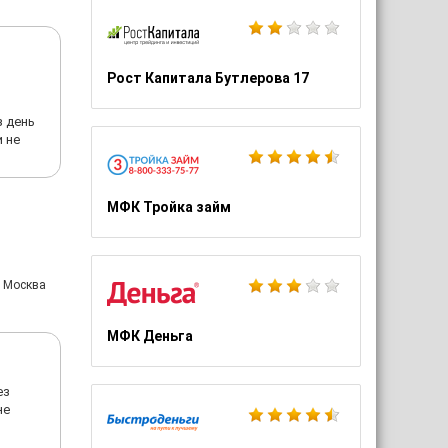
Рост Капитала Бутлерова 17
з день
 не
МФК Тройка займ
: Москва
МФК Деньга
ез
не