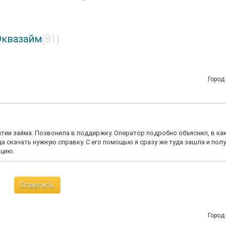
Эквазайм
(81)
Город
ытии займа. Позвонила в поддержку. Оператор подробно объяснил, в ка
а скачать нужную справку. С его помощью я сразу же туда зашла и пол
ацию.
Ответить
Город