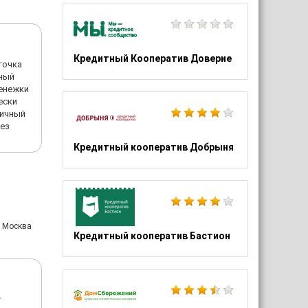
Кредитный Кооператив Доверие
точка
рный
Денежки
ески
Личный
без
Кредитный кооператив Добрыня
: Москва
Кредитный кооператив Бастион
т