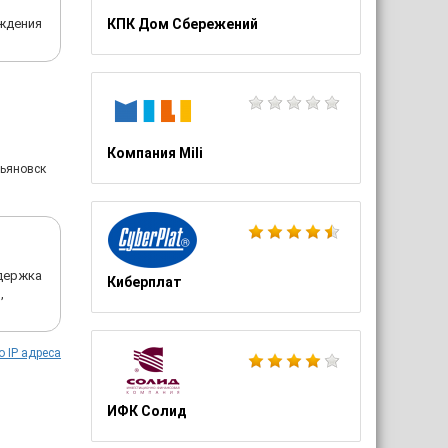
рждения
КПК Дом Сбережений
Компания Mili
льяновск
ддержка
Киберплат
,
о IP адреса
ИФК Солид