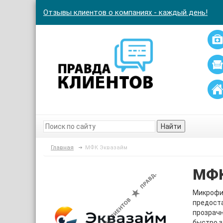
Отзывы клиентов о компаниях - каждый день!
Найти
Главная
МФК Эквазайм
МФК
Микрофин
предост
прозрачн
быстро з