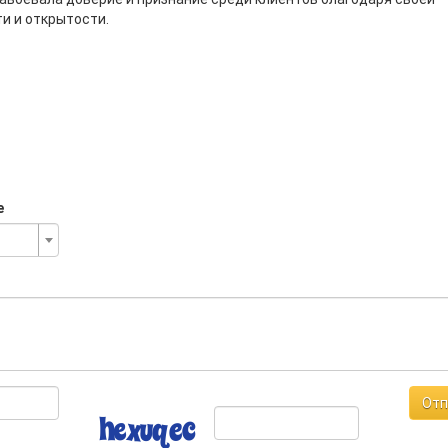
и и открытости.
е
Отп