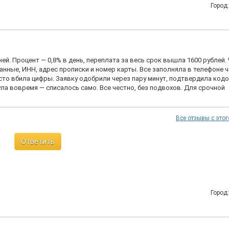
Город
ней. Процент — 0,8% в день, переплата за весь срок вышла 1600 рублей.
анные, ИНН, адрес прописки и номер карты. Все заполняла в телефоне ч
осто вбила цифры. Заявку одобрили через пару минут, подтвердила кодо
нула вовремя — списалось само. Все честно, без подвохов. Для срочной
Все отзывы с этог
Ответить
Город