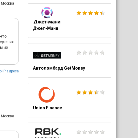
: Москва
Джет-Мани
 Что
ерез их
м из
Автоломбард GetMoney
о IP адреса
Union Finance
: Москва