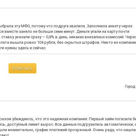
ыбрала эту МФО, потому что подруга хвалила. Заполнила анкету через
е вместе заняло не больше семи минут. Деньги упали на карту почти
 ставку указали сразу — 0,8% в день, никаких внезапных комиссий. Чере
лата вышла ровно 104 рубля, без скрытых штрафов. Никто из компании
ги нужны здесь и сейчас.
Ответить
Город
разом убеждаюсь, что это надежная компания. Первый займ погасила б
сь, доступный лимит вырос. Все данные подгрузились автоматически, 
ли моментально, график платежей прозрачный. Очень рада, что нашла
ряют.