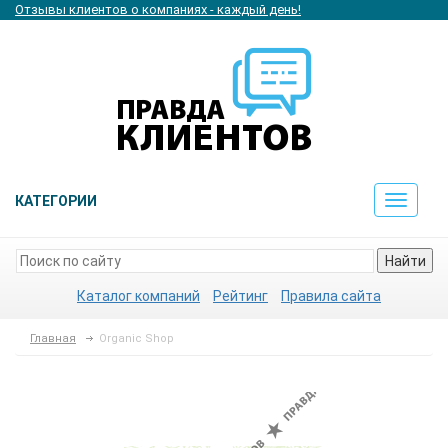
Отзывы клиентов о компаниях - каждый день!
КАТЕГОРИИ
Toggle
navigat
Найти
Каталог компаний
Рейтинг
Правила сайта
Главная
Organic Shop