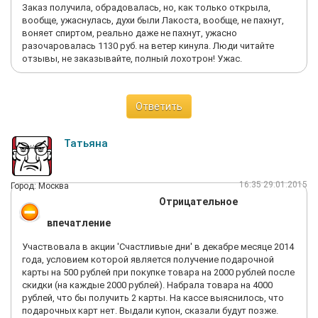
приехать или обменять товар на более понятный и свежий,
Заказ получила, обрадовалась, но, как только открыла,
или получить обратно деньги. Привёл ей статьи закона.
вообще, ужаснулась, духи были Лакоста, вообще, не пахнут,
Марина сказала, что уточнит вопрос и перезвонит мне в
воняет спиртом, реально даже не пахнут, ужасно
течение дня. Перезвонила и сказала, что не может принять
разочаровалась 1130 руб. на ветер кинула. Люди читайте
крем обратно. Несвежий? Так у него ещё не закончился срок
отзывы, не заказывайте, полный лохотрон! Ужас.
годности. Нет информации о составе на русском? Ну, она же
есть на латинском. И так по каждому вопросу! В Иль де Боте
явно нарушили закон, но признать это отказались напрочь. А
казалось бы серьёзная фирма. Шарага!
Ответить
Татьяна
16:35 29.01.2015
Город: Москва
Отрицательное
впечатление
Участвовала в акции 'Счастливые дни' в декабре месяце 2014
года, условием которой является получение подарочной
карты на 500 рублей при покупке товара на 2000 рублей после
скидки (на каждые 2000 рублей). Набрала товара на 4000
рублей, что бы получить 2 карты. На кассе выяснилось, что
подарочных карт нет. Выдали купон, сказали будут позже.