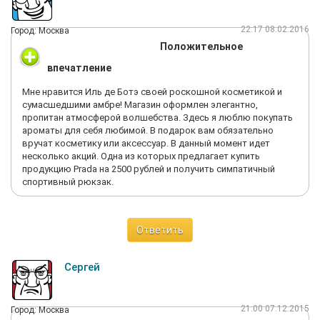
выбрала с запахом карамели и лимончика. На кассе мне
вручили 3 карты по 500 руб, т. е. всего на 1500 руб, которыми
22:17 08.02.2016
Город: Москва
можно воспользоваться начиная со следующего дня после
Положительное
окончания акции (т. е. с 23 июня) и действуют до 2020 года) и
плюс кучу всяких приятных подарков. Так, что вот так я
впечатление
затарилась, особенно приятно что, можно сказать за чужой
счет)) А 23 числа пойду на карты что-нибудь приобрету- давно
Мне нравится Иль де Ботэ своей роскошной косметикой и
хотела лаки OPI и закрепители хорошие, но жаба душила, а тут
сумасшедшими амбре! Магазин оформлен элегантно,
такая возможность:))
пропитан атмосферой волшебства. Здесь я люблю покупать
ароматы для себя любимой. В подарок вам обязательно
вручат косметику или аксессуар. В данный момент идет
несколько акций. Одна из которых предлагает купить
продукцию Prada на 2500 рублей и получить симпатичный
спортивный рюкзак.
Ответить
Сергей
21:00 07.12.2015
Город: Москва