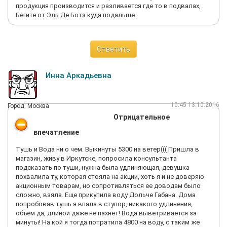
продукция производится и разливается где то в подвалах,
Бегите от Эль Де Ботэ куда подальше.
Ответить
Инна Аркадьевна
10:45 13.10.2016
Город: Москва
Отрицательное
впечатление
Тушь и Вода ни о чем. Выкинуты 5300 на ветер((( Пришла в
магазин, живу в Иркутске, попросила консультанта
подсказать по туши, нужна была удлиняющая, девушка
похвалила ту, которая стояла на акции, хоть я и не доверяю
акционным товарам, но сопротивляться ее доводам было
сложно, взяла. Еще прикупила воду Дольче Габана. Дома
попробовав тушь я впала в ступор, никакого удлинения,
объем да, длиной даже не пахнет! Вода выветривается за
минуты! На кой я тогда потратила 4800 на воду, с таким же