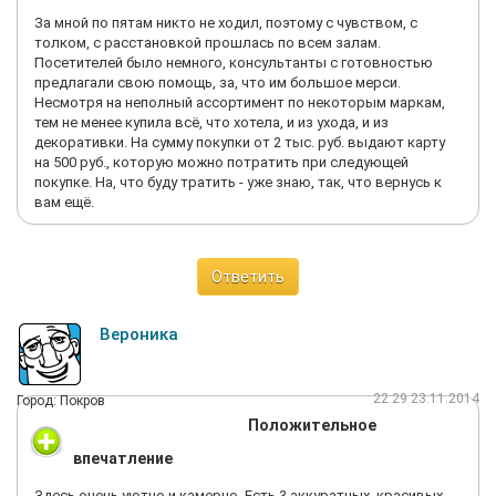
За мной по пятам никто не ходил, поэтому с чувством, с
толком, с расстановкой прошлась по всем залам.
Посетителей было немного, консультанты с готовностью
предлагали свою помощь, за, что им большое мерси.
Несмотря на неполный ассортимент по некоторым маркам,
тем не менее купила всё, что хотела, и из ухода, и из
декоративки. На сумму покупки от 2 тыс. руб. выдают карту
на 500 руб., которую можно потратить при следующей
покупке. На, что буду тратить - уже знаю, так, что вернусь к
вам ещё.
Ответить
Вероника
22:29 23.11.2014
Город: Покров
Положительное
впечатление
Здесь очень уютно и камерно. Есть 3 аккуратных, красивых