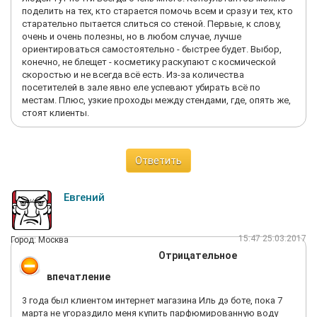
отпугивают покупателей
поделить на тех, кто старается помочь всем и сразу и тех, кто
старательно пытается слиться со стеной. Первые, к слову,
очень и очень полезны, но в любом случае, лучше
ориентироваться самостоятельно - быстрее будет. Выбор,
конечно, не блещет - косметику раскупают с космической
скоростью и не всегда всё есть. Из-за количества
посетителей в зале явно еле успевают убирать всё по
местам. Плюс, узкие проходы между стендами, где, опять же,
стоят клиенты.
Ответить
Евгений
15:47 25.03.2017
Город: Москва
Отрицательное
впечатление
3 года был клиентом интернет магазина Иль дэ боте, пока 7
марта не угораздило меня купить парфюмированную воду