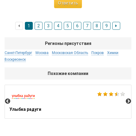
Ответить
1
2
3
4
5
6
7
8
9
Регионы присутствия
Санкт-Петербург
Москва
Московская Область
Покров
Химки
Воскресенск
Похожие компании
Ba
Улыбка радуги