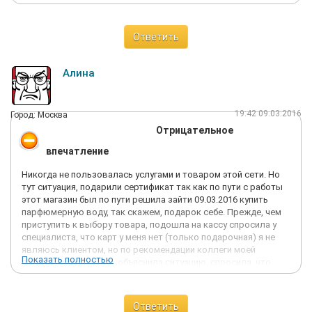
Ответить
Алина
19:42 09.03.2016
Город: Москва
Отрицательное
впечатление
Никогда не пользовалась услугами и товаром этой сети. Но
тут ситуация, подарили сертификат так как по пути с работы
этот магазин был по пути решила зайти 09.03.2016 купить
парфюмерную воду, так скажем, подарок себе. Прежде, чем
приступить к выбору товара, подошла на кассу спросила у
специалиста, что карт у меня нет (только подарочная) я не
являюсь клиентом, но по рекомендации коллеги моей
Показать полностью
пришла именно к ним, объяснила ситуацию, спросила, что
могу ли я показать фото карты с номером коллеги и тем
самым совершить покупку, на что она ответила, что в виде
исключения мы можем так сделать, но на будущее нужна
Ответить