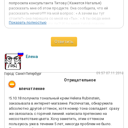
попросила консультанта Титову ( Кажется Наталья)
рассказать мне об этом продукте. Она сообщила, что ей
рассказать нечего!!!!! На мой вопрос : « А зачем вы тут
стоите?» она перешла со мной на «Ты».: « А ты сюда меня
Показать полностью
тестировать пришла что ли?! И ты меня тупой совсем
считаешь? » Я сообщила, что не склонна делать столь
категоричных оценок в ее адрес . И получила ответ
дословно: « Да пошла ты…» После чего этот "консультан"
Ответить
удалилась в подсобку. Разговор происходил в присутствии
нескольких охранников. Я в зале была единственным
покупателем. На помощь пришла администратор, которая
Елена
находилась за кассой. Она мне все рассказала про
тональные средства Шанель, которые я в результате купила.
Просьба оградить от людей агрессивный персонал, ничего не
09:57 07.11.2018
Город: Санкт-Петербург
знающий о товаре в магазине и который даже не в состоянии
Отрицательное
открыть инструкцию на руссом языке в коробочке.
впечатление
!5.10.18 получила тональный крем Helena Rubinstein,
заказывала в интернет-магазине. Распечатав, обнаружила
абсолютно другой оттенок, хотя номер тона совпадает. сразу
же связалась с горячей линией. написала претензию на
несоответствие цвета. Хочу заметить, этим оттенком
пользуюсь уже в течении 5 лет, никогда проблем не было.