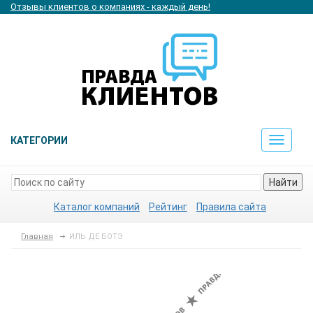
Отзывы клиентов о компаниях - каждый день!
КАТЕГОРИИ
Toggle
navigat
Найти
Каталог компаний
Рейтинг
Правила сайта
Главная
ИЛЬ ДЕ БОТЭ