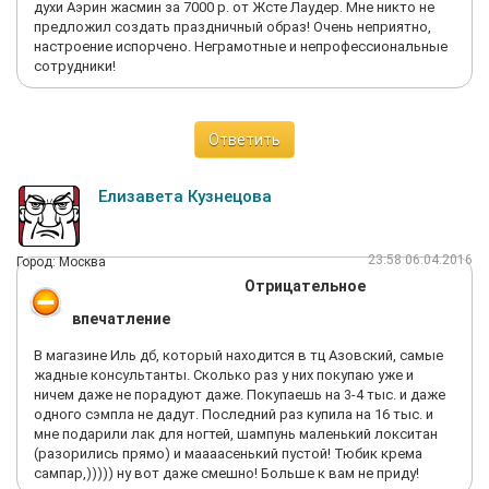
духи Аэрин жасмин за 7000 р. от Жсте Лаудер. Мне никто не
предложил создать праздничный образ! Очень неприятно,
настроение испорчено. Неграмотные и непрофессиональные
сотрудники!
Ответить
Елизавета Кузнецова
23:58 06.04.2016
Город: Москва
Отрицательное
впечатление
В магазине Иль дб, который находится в тц Азовский, самые
жадные консультанты. Сколько раз у них покупаю уже и
ничем даже не порадуют даже. Покупаешь на 3-4 тыс. и даже
одного сэмпла не дадут. Последний раз купила на 16 тыс. и
мне подарили лак для ногтей, шампунь маленький локситан
(разорились прямо) и маааасенький пустой! Тюбик крема
сампар,))))) ну вот даже смешно! Больше к вам не приду!