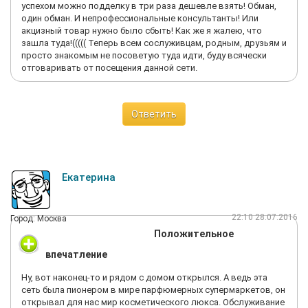
успехом можно подделку в три раза дешевле взять! Обман,
один обман. И непрофессиональные консультанты! Или
акцизный товар нужно было сбыть! Как же я жалею, что
зашла туда!((((( Теперь всем сослуживцам, родным, друзьям и
просто знакомым не посоветую туда идти, буду всячески
отговаривать от посещения данной сети.
Ответить
Екатерина
22:10 28.07.2016
Город: Москва
Положительное
впечатление
Ну, вот наконец-то и рядом с домом открылся. А ведь эта
сеть была пионером в мире парфюмерных супермаркетов, он
открывал для нас мир косметического люкса. Обслуживание