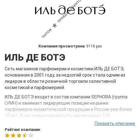
Компания просмотрена:
9118 раз
ИЛЬ ДЕ БОТЭ
Сеть магазинов парфюмерии и косметики ИЛЬ ДЕ БОТЭ,
основанная в 2001 году, за недолгий срок стала одним из
лидеров в области розничной торговли селективной
косметикой и парфюмерией.
ИЛЬ ДЕ БОТЭ входит в состав компании SEPHORA (группа
LVMH) и занимает лидирующие позиции на рынке
парфюмерно-косметической продукции в России уже более
10 лет. В настоящее время сеть насчитывает 123
магазина по всей России, в числе которых Online-магазин,
Показать описание
доставляющий товары в любую точку нашей страны.
Рейтинг компании:
ИЛЬ ДЕ БОТЭ занимает первое место в рейтинге качества