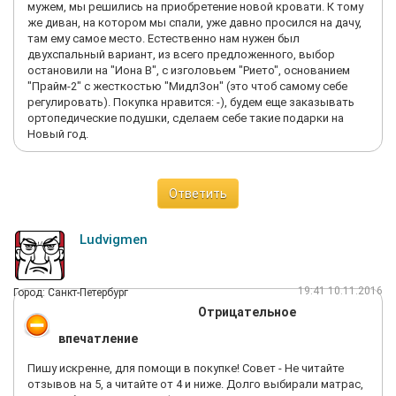
мужем, мы решились на приобретение новой кровати. К тому
же диван, на котором мы спали, уже давно просился на дачу,
там ему самое место. Естественно нам нужен был
двухспальный вариант, из всего предложенного, выбор
остановили на "Иона В", с изголовьем "Рието", основанием
"Прайм-2" с жесткостью "МидлЗон" (это чтоб самому себе
регулировать). Покупка нравится: -), будем еще заказывать
ортопедические подушки, сделаем себе такие подарки на
Новый год.
Ответить
Ludvigmen
19:41 10.11.2016
Город: Санкт-Петербург
Отрицательное
впечатление
Пишу искренне, для помощи в покупке! Совет - Не читайте
отзывов на 5, а читайте от 4 и ниже. Долго выбирали матрас,