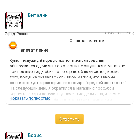
Виталий
13:43 11.03.2017
Город: Рязань
Отрицательное
впечатление
Купил подушку. В первую же ночь использования
обнаружился едкий запах, который не ощущался в магазине
при покупке, ведь обычно товар не обнюхивается, кроме
того, подушка оказалась слишком мягкой, что явно не
соответствует характеристике товара "средней жесткости".
На следующий день я обратился в магазин с просьбой
вернуть товар и получить уплаченные деньги, на, что мне
Показать полностью
было рекомендовано обратиться на сайт компании и
написать обращение, что и было мной сделано 13 февраля. На
основании ст. 18 Закона РФ О защите прав потребителей
потребитель вправе потребовать уплаченной суммы. Данный
Ответить
товар никак не входит в перечень технически сложных
товаров и товаров, не подлежащих возврату. На мое
обращение 21 февраля была дана формальная отписка "Когда
Борис
товар приобретается в магазине, перед покупкой он