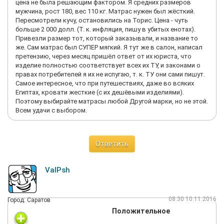
цена не была решающим фактором. Я средних размеров
мужчина, рост 180, вес 110 кг. Матрас нужен был жёсткий.
Пересмотрели кучу, остановились на Торис. Цена - чуть
больше 2 000 долл. (Т. к. инфляция, пишу в убитых енотах).
Привезли размер тот, который заказывали, и название то
же. Сам матрас был СУПЕР мягкий. Я тут же в салон, написал
претензию, через месяц пришёл ответ от их юриста, что
изделие полностью соответствует всех их ТУ, и законами о
правах потребителей я их не испугаю, т. к. ТУ они сами пишут.
Самое интересное, что при путешествиях, даже во всяких
Египтах, кровати жесткие (с их дешёвыми изделиями).
Поэтому выбирайте матрасы любой Другой марки, но не этой.
Всем удачи с выбором.
Ответить
ValPsh
08:30 10.11.2016
Город: Саратов
Положительное