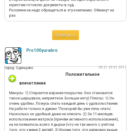
юристам готовлю документы в суд.
Россияне на надо обращаться в эту компанию. Обманут на
раз.
Ответить
Pro100yurabro
08:21 29.01.2017
Город: Одинцово
Положительное
впечатление
Минусы: 1) Стирается верхнее покрытие. Оно становится
такое шершавое, неприятное. Больше нету) Плюсы: 1) Он
очень удобны. Ложусь спать каждый день с удовольствием.
На работе только и думаю 'Поскорей бы уже лечь спать'.
Насколько он удобный даже не описать. 2) За 11 месяцев
использования матраса (причём активного использования),
на не появилось всего 4 дырки (что не так много с учётом
того, что у меня 2 детей). 3) Кроме того, что написано выше