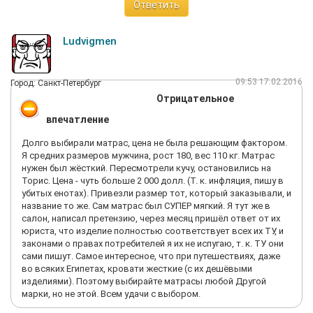
Ответить
остановились на матрасе Статус F2 с 1000 пружин на
спальное место, оформили доставку и скоро матрас уже был
у нас. Остались очень довольны всем, к матрасу никаких
Ludvigmen
нареканий, полное соответствие заявленным
характеристикам, но особенно довольны Маргаритой,
побольше бы таких милых продавцов. Мы решили в
09:53 17.02.2016
Город: Санкт-Петербург
перспективе поменять кровать и тумбочки, так как компания
Отрицательное
производит также мебель для спальни. Обязательно будем
покупать все в этом магазине. Всем, кто планирует матрас
впечатление
торис купить, также рекомендую именно этот магазин, если
конечно территориально устраивает.
Долго выбирали матрас, цена не была решающим фактором.
Я средних размеров мужчина, рост 180, вес 110 кг. Матрас
нужен был жёсткий. Пересмотрели кучу, остановились на
Торис. Цена - чуть больше 2 000 долл. (Т. к. инфляция, пишу в
убитых енотах). Привезли размер тот, который заказывали, и
название то же. Сам матрас был СУПЕР мягкий. Я тут же в
салон, написал претензию, через месяц пришёл ответ от их
юриста, что изделие полностью соответствует всех их ТУ, и
законами о правах потребителей я их не испугаю, т. к. ТУ они
сами пишут. Самое интересное, что при путешествиях, даже
во всяких Египетах, кровати жесткие (с их дешёвыми
изделиями). Поэтому выбирайте матрасы любой Другой
марки, но не этой. Всем удачи с выбором.