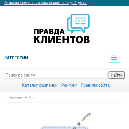
Отзывы клиентов о компаниях - каждый день!
КАТЕГОРИИ
Toggle
navigat
Найти
Каталог компаний
Рейтинг
Правила сайта
Главная
Toris