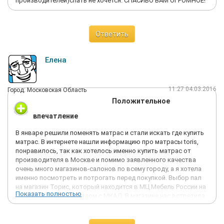
производителей)спать не хочется. СПАСИБО ВАМ ОГРОМНОЕ!
Ответить
Елена
11:27 04.03.2016
Город: Московская Область
Положительное
впечатление
В январе решили поменять матрас и стали искать где купить
матрас. В интернете нашли информацию про матрасы toris,
понравилось, так как хотелось именно купить матрас от
производителя в Москве и помимо заявленного качества
очень много магазинов-салонов по всему городу, а я хотела
именно посмотреть и потрогать перед покупкой. Выбор пал
на магазин Торис, который находится в МЦ Мебель России на
Показать полностью
Можайском шоссе, рядом с МКАД. В магазине нас встретила
консультант Маргарита, невероятно позитивная и приятная
девушка, все рассказала, показала, посоветовала, что
выбрать, исходя из наших предпочтений. В результате