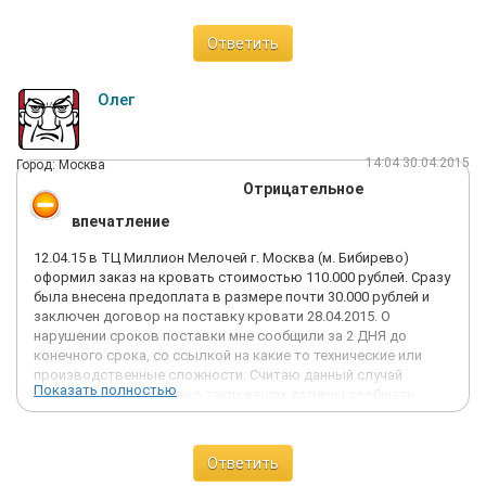
Ответить
Олег
14:04 30.04.2015
Город: Москва
Отрицательное
впечатление
12.04.15 в ТЦ Миллион Мелочей г. Москва (м. Бибирево)
оформил заказ на кровать стоимостью 110.000 рублей. Сразу
была внесена предоплата в размере почти 30.000 рублей и
заключен договор на поставку кровати 28.04.2015. О
нарушении сроков поставки мне сообщили за 2 ДНЯ до
конечного срока, со ссылкой на какие то технические или
производственные сложности. Считаю данный случай
Показать полностью
неприемлемый, так как о таких вещах должны сообщать
сразу же в день заключения договора или хотя бы на
следующий день. И это при том, что после заказа через
неделю я был в салоне ТЦ и обращался к менеджеру с
Ответить
просьбой уточнить, что заказ будет доставлен в