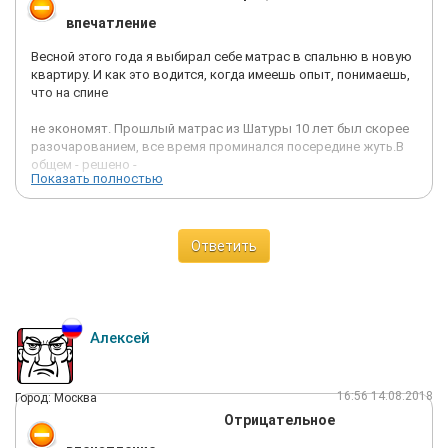
впечатление
Весной этого года я выбирал себе матрас в спальню в новую
квартиру. И как это водится, когда имеешь опыт, понимаешь,
что на спине
не экономят. Прошлый матрас из Шатуры 10 лет был скорее
разочарованием, все время проминался посередине жуть.В
общем - решено -
Показать полностью
выбираем самый лучший матрас на рынке! Я лежал
абсолютно на всех производителях в Москве - и Аскона и
Перрино и Консул и Орматек,
Ответить
в общем, реально все.
Уже тогда я видел как закрываются салоны Торис и мне все
говорили что они банкроты, но моему телу приглянулся
Алексей
матрас Эгоист М1 (
розница 66т.р. с 18% скидкой)
16:56 14.08.2018
Город: Москва
Заказал, звонили говорили что 100% хлопка нет, но потом
Отрицательное
попозже сделали, привезли и я забыл, т.к. еще не переехал,