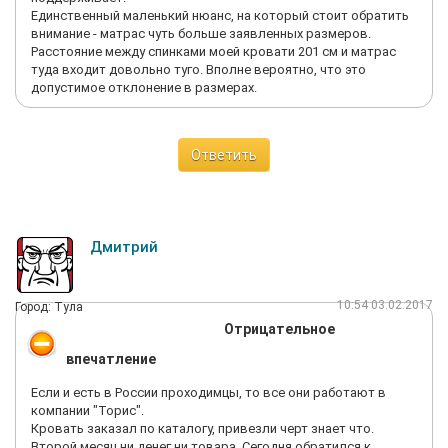
как на диване. Ночью практически перестал просыпаться
Единственный маленький нюанс, на который стоит обратить
(раньше что-нибудь отлежишь и начинает неметь). В общем,
внимание - матрас чуть больше заявленных размеров.
не зря мы остановились на Торис. Можете не сомневаться,
Расстояние между спинками моей кровати 201 см и матрас
матрасы (по крайней мере средней ценовой категории) у них
туда входит довольно туго. Вполне вероятно, что это
хорошие. Как будет дальше, посмотрим. Матрас живет у нас 3
допустимое отклонение в размерах.
дня.
Ответить
Дмитрий
10:54 03.02.2017
Город: Тула
Отрицательное
впечатление
Если и есть в России проходимцы, то все они работают в
компании "Торис".
Кровать заказал по каталогу, привезли черт знает что.
Второй месяц ни денег ни товара. Сегодня обратился к