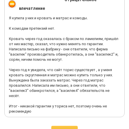
впечатление
Я купила у них и кровать и матрас и комоды.
К комодам претензий нет.
Кровать через год оказалась с браком по ламелиям, пришёл
от них мастер, сказал, что нужно менять по гарантии.
Написала письмо на фабрику - они ответили, что фирма
"василек" производитель обанкротилась, а они "василек2" и,
сорян, ничем помочь не могут.
Через год я увидела, что сайт торис существует , а у меня
кровать скругленная и матрас можно купить только у них.
Вынуждена была заказать матрас. Через год матрас
провалился. Написала им письмо, а они ответили, что
"василек3" обанкротился, а "василек4" обязательств не
несёт.
Итог - никакой гарантии у ториса нет, поэтому очень не
рекомендую