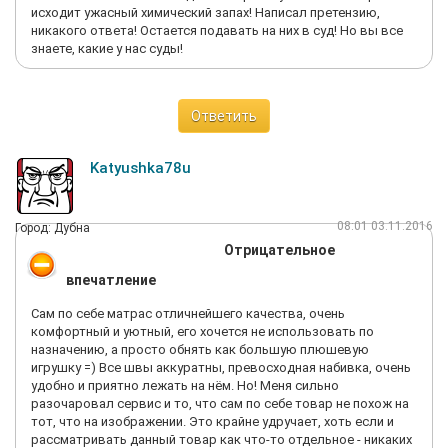
напрягает. Цена матраса была около 50 тысяч. С момента
исходит ужасный химический запах! Написал претензию,
покупки прошло около 4-х месяцев. Никаких запахов не было.
никакого ответа! Остается подавать на них в суд! Но вы все
Матрас, согласно инструкции, мы переворачивали каждые 2
знаете, какие у нас суды!
недели в течение 3-х месяцев. В общем, отличная фирма, на
мой взгляд, качество очень хорошее, денег не жалко на такие
вещи, так как всё-таки половину жизни мы проводим в
кровати.
Ответить
Katyushka78u
08:01 03.11.2016
Город: Дубна
Отрицательное
впечатление
Сам по себе матрас отличнейшего качества, очень
комфортный и уютный, его хочется не использовать по
назначению, а просто обнять как большую плюшевую
игрушку =) Все швы аккуратны, превосходная набивка, очень
удобно и приятно лежать на нём. Но! Меня сильно
разочаровал сервис и то, что сам по себе товар не похож на
тот, что на изображении. Это крайне удручает, хоть если и
рассматривать данный товар как что-то отдельное - никаких