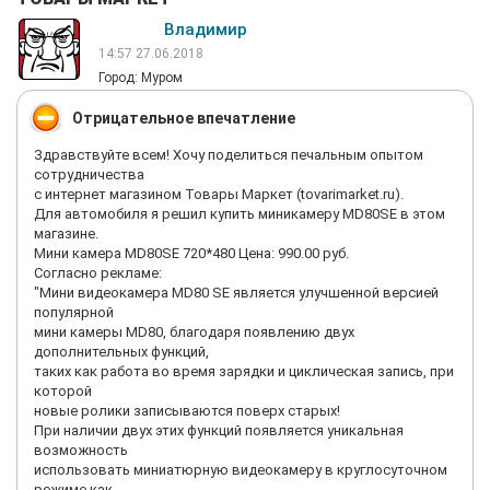
Владимир
14:57 27.06.2018
Город: Муром
Отрицательное впечатление
Здравствуйте всем! Хочу поделиться печальным опытом
сотрудничества
с интернет магазином Товары Маркет (tovarimarket.ru).
Для автомобиля я решил купить миникамеру MD80SE в этом
магазине.
Мини камера MD80SE 720*480 Цена: 990.00 руб.
Согласно рекламе:
"Мини видеокамера MD80 SE является улучшенной версией
популярной
мини камеры MD80, благодаря появлению двух
дополнительных функций,
таких как работа во время зарядки и циклическая запись, при
которой
новые ролики записываются поверх старых!
При наличии двух этих функций появляется уникальная
возможность
использовать миниатюрную видеокамеру в круглосуточном
режиме как