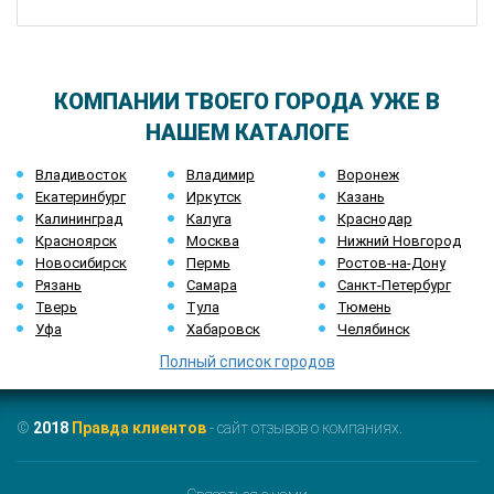
КОМПАНИИ ТВОЕГО ГОРОДА УЖЕ В
НАШЕМ КАТАЛОГЕ
Владивосток
Владимир
Воронеж
Екатеринбург
Иркутск
Казань
Калининград
Калуга
Краснодар
Красноярск
Москва
Нижний Новгород
Новосибирск
Пермь
Ростов-на-Дону
Рязань
Самара
Санкт-Петербург
Тверь
Тула
Тюмень
Уфа
Хабаровск
Челябинск
Полный список городов
©
2018
Правда клиентов
- сайт отзывов о компаниях.