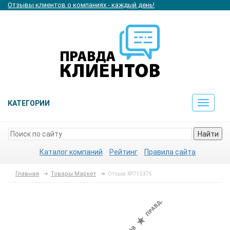
Отзывы клиентов о компаниях - каждый день!
КАТЕГОРИИ
Toggle
navigat
Найти
Каталог компаний
Рейтинг
Правила сайта
Главная
Товары Маркет
Отзыв №715375