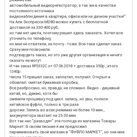
автомобильный видеорегистратор, а так же в качестве
постоянного источника
видеонаблюдения в квартире, офисе или на дачном участке!"
На Али Экспрессе MD80 можно купить с бесплатной
доставкой за 330-400 руб.,
но там нет цикла, поэтому решил здесь заказать. Хотел все
уточнить по телефону,
но мне не ответили, на почту - тоже. Все-таки сделал заказ.
Сразу мне позвонили
подтвердить заказ, но это уже другая организация и ничего
сказать не могут.
И так заказ №5332С от 07.06.2018 + доставка 350р., итого
1340р.
Числа 15 пришел заказ, заплатил, получил. Открыл и
обомлел: смятая бумажная коробка,
Все разбросано, но, правда, не сломано. Видно - дешевый
китай, но, думаю, хотя бы
сменили прошивку под цикл. запись, но увы, полное
китайское фуфло, только в три раза
дороже. Запись во всех режимах не более 10 мин.,
аккумулятора хватает на 25-30 мин.
Вот так нас "разводят" эти господа из магазина Товары
Маркет. В своем письме я им предложил
переименовать свой магазин в "ФУФЛО МАРКЕТ", но они мне