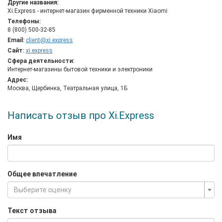
Другие названия:
рынку, поставляя нам свои самые популярные устройства и
Xi.Express - интернет-магазин фирменной техники Xiaomi
сохраняя при этом низкие цены. В данный момент
Телефоны:
портативная техника Xiaomi является одним из лучших
8 (800) 500-32-85
вариантов по соотношению цены и качества, оставляя
Email:
client@xi.express
позади и более именитые аналоги. На нашем сайте вы
Сайт:
xi.express
можете найти всю необходимую информацию о продукции
Сфера деятельности:
Xiaomi и заказать ее доставкой по России по самым низким
Интернет-магазины бытовой техники и электроники
ценам, а наши специалисты ответят на все интересующие
Адрес:
вопросы.
Москва, Щербинка, Театральная улица, 1Б
Написать отзыв про Xi.Express
Имя
Общее впечатление
Выберите оценку
Текст отзыва