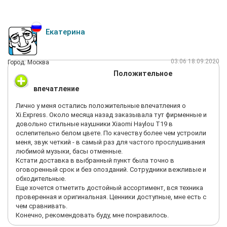
Екатерина
03:06 18.09.2020
Город: Москва
Положительное
впечатление
Лично у меня остались положительные впечатления о
Xi.Express. Около месяца назад заказывала тут фирменные и
довольно стильные наушники Xiaomi Haylou T19 в
ослепительно белом цвете. По качеству более чем устроили
меня, звук четкий - в самый раз для частого прослушивания
любимой музыки, басы отменные.
Кстати доставка в выбранный пункт была точно в
оговоренный срок и без опозданий. Сотрудники вежливые и
обходительные.
Еще хочется отметить достойный ассортимент, вся техника
проверенная и оригинальная. Ценники доступные, мне есть с
чем сравнивать.
Конечно, рекомендовать буду, мне понравилось.