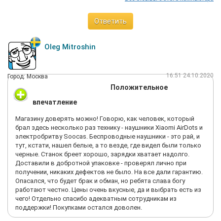
Ответить
Oleg Mitroshin
16:51 24.10.2020
Город: Москва
Положительное
впечатление
Магазину доверять можно! Говорю, как человек, который
брал здесь несколько раз технику - наушники Xiaomi AirDots и
электробритву Soocas. Беспроводные наушники - это рай, и
тут, кстати, нашел белые, а то везде, где видел были только
черные. Станок бреет хорошо, зарядки хватает надолго.
Доставили в добротной упаковке - проверял лично при
получении, никаких дефектов не было. На все дали гарантию.
Опасался, что будет брак и обман, но ребята слава богу
работают честно. Цены очень вкусные, да и выбрать есть из
чего! Отдельно спасибо адекватным сотрудникам из
поддержки! Покупками остался доволен.