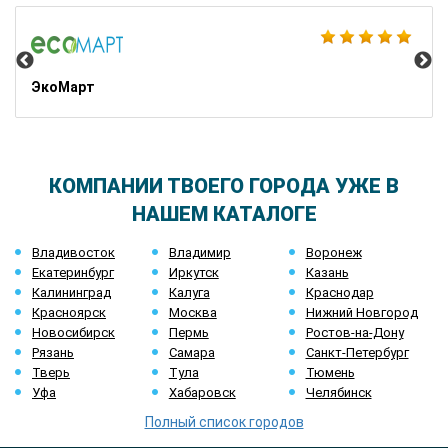
22
ЭкоМарт
КОМПАНИИ ТВОЕГО ГОРОДА УЖЕ В
НАШЕМ КАТАЛОГЕ
Владивосток
Владимир
Воронеж
Екатеринбург
Иркутск
Казань
Калининград
Калуга
Краснодар
Красноярск
Москва
Нижний Новгород
Новосибирск
Пермь
Ростов-на-Дону
Рязань
Самара
Санкт-Петербург
Тверь
Тула
Тюмень
Уфа
Хабаровск
Челябинск
Полный список городов