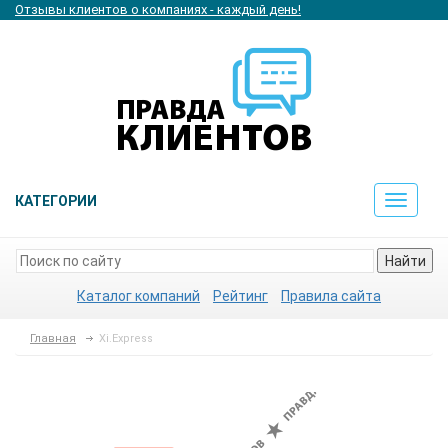
Отзывы клиентов о компаниях - каждый день!
КАТЕГОРИИ
Toggle
navigat
Найти
Каталог компаний
Рейтинг
Правила сайта
Главная
Xi.Express