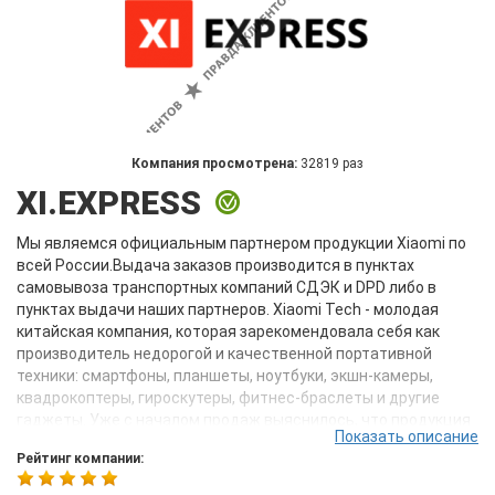
Компания просмотрена:
32819 раз
XI.EXPRESS
Мы являемся официальным партнером продукции Xiaomi по
всей России.Выдача заказов производится в пунктах
самовывоза транспортных компаний СДЭК и DPD либо в
пунктах выдачи наших партнеров. Xiaomi Tech - молодая
китайская компания, которая зарекомендовала себя как
производитель недорогой и качественной портативной
техники: смартфоны, планшеты, ноутбуки, экшн-камеры,
квадрокоптеры, гироскутеры, фитнес-браслеты и другие
гаджеты. Уже с началом продаж выяснилось, что продукция
Показать описание
Xiaomi оказалась способной конкурировать с самыми
Рейтинг компании:
именитыми брендами как на азиатском, так и на мировом
рынке. Большое внимание компания уделила и российскому