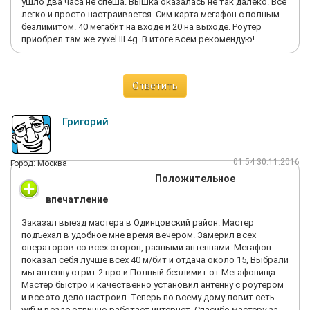
ушло два часа не спеша. Вышка оказалась не так далеко. Все
легко и просто настраивается. Сим карта мегафон с полным
безлимитом. 40 мегабит на входе и 20 на выходе. Роутер
приобрел там же zyxel III 4g. В итоге всем рекомендую!
Ответить
Григорий
01:54 30.11.2016
Город: Москва
Положительное
впечатление
Заказал выезд мастера в Одинцовский район. Мастер
подъехал в удобное мне время вечером. Замерил всех
операторов со всех сторон, разными антеннами. Мегафон
показал себя лучше всех 40 м/бит и отдача около 15, Выбрали
мы антенну стрит 2 про и Полный безлимит от Мегафонища.
Мастер быстро и качественно установил антенну с роутером
и все это дело настроил. Теперь по всему дому ловит сеть
wifi и везде отлично работает интернет. Спасибо мастеру за