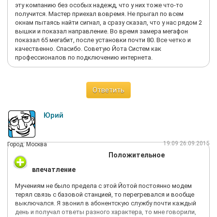
эту компанию без особых надежд, что у них тоже что-то
получится. Мастер приехал вовремя. Не прыгал по всем
окнам пытаясь найти сигнал, а сразу сказал, что у нас рядом 2
вышки и показал направление. Во время замера мегафон
показал 65 мегабит, после установки почти 80. Все четко и
качественно. Спасибо. Советую Йота Систем как
профессионалов по подключению интернета.
Ответить
Юрий
19:09 26.09.2015
Город: Москва
Положительное
впечатление
Мучениям не было предела с этой Йотой постоянно модем
терял связь с базовой станцией, то перегревался и вообще
выключался. Я звонил в абонентскую службу почти каждый
день и получал ответы разного характера, то мне говорили,