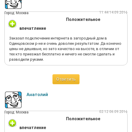
скорости 60-80 мегабит! Я не поверил, попросил ещё сделать
несколько тестов. Все было без изменений! Скорость
11:44 14.09.2016
Город: Москва
реактивная, нам до этого предлагали за 120 тысяч
Положительное
подключить интернет со скоростью 20 Мбит. А тут такие
результаты. Мастер предложит все установить сразу под
впечатление
ключ. Без малейшего раздумья я согласился, и теперь
пользуюсь безлимитным интернетом на такой большой
Заказал подключение интернета в загородный дом в
скорости всего за 900 рублей в месяц. Сделали все
Одинцовском р-не и очень доволен результатом. Да конечно
аккуратно, как я попросил. А заплатил я за все работы
цены не дешевые, но зато качество на высоте, в отличии от
вместе с оборудованием чуть больше 30 тысяч, разница, по-
тех кто приезжал бесплатно и ничего не смогли сделать и
моему, колоссальная! 120 тысяч за скорость 20 и 30 тысяч за
разводили руками.
скорость 80. Всем, кому нужен интернет в отдаленных уголках
области, непременно советую эту компанию. Ребята «YS
system» просто молодцы! Спасибо Вам огромное.
Ответить
Анатолий
02:12 06.09.2016
Город: Москва
Положительное
впечатление