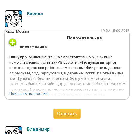
Кирилл
19:22 15.09.2016
Город: Москва
Положительное
впечатление
Пишу про компанию, так как действительно мне сильно
помогли специалисты из «YS system». Мне нужен интернет
постоянно, так как работаю именно там. Живу очень далеко
от Москвы, под Серпуховом, в деревне Лужки. Из окна видна
уже Тульская область, в общем, был у меня модем ета,
скорость была 5-10 Мбит. Друг посоветовал обратиться в эту
компанию. Но если честно, то я не рассчитывал, что мне, чем-
Показать полностью
либо помогут. Так как с одной стороны дома лес на
несколько десятков километров, а с другой река и уже
другая область. Приехал мастер, взял специальный
усилитель-антенну стрит про вроде так называется, направил
Ответить
из окна в сторону, где как он сказал, находится вдалеке
базовая станция мобильного оператора. И показал мне
результаты. В режиме лте (4g) была полная шкала по
Владимир
мощности сигнала и скорость по обычному он-Лайн тесту