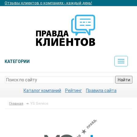
Отзывы клиентов о компаниях - каждый день!
КАТЕГОРИИ
Toggle
navigat
Найти
Каталог компаний
Рейтинг
Правила сайта
Главная
YS Service