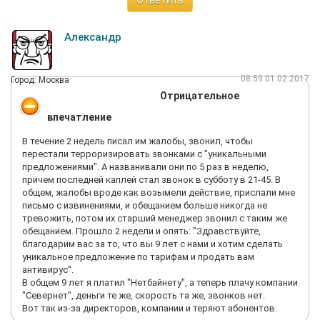
Ответить
Александр
08:59 01.02.2017
Город: Москва
Отрицательное
впечатление
В течение 2 недель писал им жалобы, звонил, чтобы
перестали терроризировать звонками с "уникальными
предложениями". А названивали они по 5 раз в неделю,
причем последней каплей стал звонок в субботу в 21-45. В
общем, жалобы вроде как возымели действие, прислали мне
письмо с извинениями, и обещанием больше никогда не
тревожить, потом их старший менеджер звонил с таким же
обещанием. Прошло 2 недели и опять: "Здравствуйте,
благодарим вас за то, что вы 9 лет с нами и хотим сделать
уникальное предложение по тарифам и продать вам
антивирус".
В общем 9 лет я платил "Нетбайнету", а теперь плачу компании
"Севернет", деньги те же, скорость та же, звонков нет.
Вот так из-за директоров, компании и теряют абонентов.