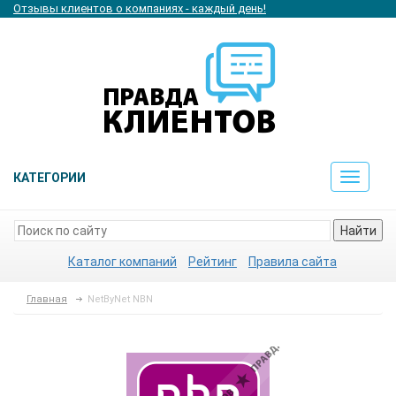
Отзывы клиентов о компаниях - каждый день!
КАТЕГОРИИ
Toggle
navigat
Найти
Каталог компаний
Рейтинг
Правила сайта
Главная
NetByNet NBN