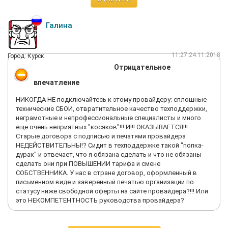
неразборчивый, песня; компьютеры - виснут, утомишься что-
нибудь скачать. Сервис на ТВ позволял производить замеры
скорости, которая колебалась от 0 до 35 МБ, и это при
Галина
заявленных 100МБ, эти данные передавались провайдеру
постоянно! На ПК скорость, где-то в этих же пределах. И
начались мои мучения, чтобы отстоять свои права -
11:27 24.11.2018
Город: Курск
неоднократные обращения в сервисную службу, ситуацию не
Отрицательное
исправило, дважды приходили мастера, чего-то ковырялись
и все на этом, а потом выяснилось, что они передали своему
впечатление
руководству о неисправности моего роутера, вот бред, Акт о
неисправности мне не представили. При таком подходе, как
НИКОГДА НЕ подключайтесь к этому провайдеру: сплошные
любой нормальный человек, я решил расторгнуть договор:
технические СБОИ, отвратительное качество техподдержки,
написал заявление, отдал в офис, жду, а да привез приставку
неграмотные и непрофессиональные специалисты и много
ТВ, но в офисе не приняли, сказали вы должны заплатить
еще очень неприятных "косяков"!!! И!!! ОКАЗЫВАЕТСЯ!!!
стоимость этого устройства, бред, что мне потом с ним
Старые договора с подписью и печатями провайдера
делать? Потом в моем личном кабинете НетБайНет
НЕДЕЙСТВИТЕЛЬНЫ!? Сидит в техподдержке такой "попка-
появилась сумма превышающая мои платежи и итого где-то 5
дурак" и отвечает, что я обязана сделать и что не обязаны
тыс. с лишним, во класс! Одним словом длительные мои
сделать они при ПОВЫШЕНИИ тарифа и смене
общения с провайдером не привели ни к чему, а в начале мной
СОБСТВЕННИКА. У нас в стране договор, оформленный в
двигали абсолютно нормальные отношения - договориться
письменном виде и заверенный печатью организации по
по-хорошему - не вышло! Я обратился в Общество защиты
статусу ниже свободной оферты на сайте провайдера?!!! Или
прав потребителей. Буду добиваться своих прав через суд,
это НЕКОМПЕТЕНТНОСТЬ руководства провайдера?
кто хочет присоединиться ко мне, пишите на почту
alexbor107@yandex.ru