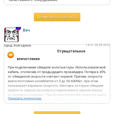
Посмотреть ответы (1)
Вяч
14:31 28.05.2018
Город: Волгодонск
Отрицательное
впечатление
При подключении обещали золотые горы. Использовали мой
кабель, отключив от предыдущего провайдера. Потери в 45%
от обещанной скорости считают нормой. Причем, скорость
инета постоянно колеблется от 0 до 50-60Мбит, при этом
показывает верхнюю скорость. Мастера, которые обещали
прийти по первой просьбе поставили меня в черный список,
на звонки не отвечают. При просмотре Ютуба скорость инета
Показать полностью
не успевает за скоростью плейера и подвисает. Чтобы
составить заявку тратил более часа. Т.е. я был должен
переключать кабель то к компу, то к роутеру, по несколько
раз мерять скорость,делать скрины, отсылать скрины,