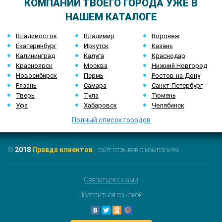
КОМПАНИИ ТВОЕГО ГОРОДА УЖЕ В
НАШЕМ КАТАЛОГЕ
Владивосток
Владимир
Воронеж
Екатеринбург
Иркутск
Казань
Калининград
Калуга
Краснодар
Красноярск
Москва
Нижний Новгород
Новосибирск
Пермь
Ростов-на-Дону
Рязань
Самара
Санкт-Петербург
Тверь
Тула
Тюмень
Уфа
Хабаровск
Челябинск
Полный список городов
©
2018
Правда клиентов
- сайт отзывов о компаниях.
Связаться с нами
Поделиться ссылкой: