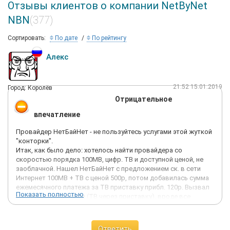
Отзывы клиентов о компании NetByNet
NBN
(377)
Сортировать:
По дате
По рейтингу
Алекс
21:52 15.01.2019
Город: Королёв
Отрицательное
впечатление
Провайдер НетБайНет - не пользуйтесь услугами этой жуткой
"конторки".
Итак, как было дело: хотелось найти провайдера со
скоростью порядка 100МВ, цифр. ТВ и доступной ценой, не
заоблачной. Нашел НетБайНет с предложением ск. в сети
Интернет 100МВ + ТВ с ценой 500р, потом добавилась сумма
ежемесячного платежа за ТВ приставку прибл. 120р. Вызвал
Показать полностью
мастера, подключили (ТВ через приставку), вроде все
работает, про мой роутер ни слова, про условия договора ни
слова - пользуйтесь! Скоро стало ясно, что ТВ идет
отвратительно: постоянно статическая картинка, звук
Ответить