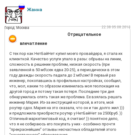
Жанна
22:38 05.08.2018
Город: Москва
Отрицательное
впечатление
С тех пор как НетБайНет купил моего провайдера, я стала их
клиенткой. Качество услуги упало в разы: обрывы на линии,
сложность в решении проблем, низкая скорость (при
заявленной в 50 мб\сек едва 20-25), а периодически в этом
году дважды скорость падала до 2 мб\сек! В первый раз
инженер, покопавшись в профильных настройках, сообщил,
что, мол, каким то образом изменилась моя геолокация на
другой город и потому такая потеря. Последние три дня
обнаружилась опять такая же проблема. Ее взялась решать
инженер Мария. Из-за инструкций которой, в итоге, мой
роутер сдох. Мария на это сказала, что он и так долго жил )))
и предложила приобрести роутер у НетБайНет за 2500руб. ))
Отличный маркетинговый ход, я считаю! )) понятное дело,
что я не собираюсь его покупать у них - особенно прочтя
"прекраснейшие" отзывы несчастных обладателей этого
"качественного" оборудования.