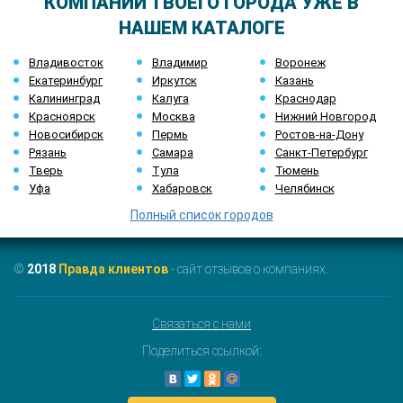
КОМПАНИИ ТВОЕГО ГОРОДА УЖЕ В
НАШЕМ КАТАЛОГЕ
Владивосток
Владимир
Воронеж
Екатеринбург
Иркутск
Казань
Калининград
Калуга
Краснодар
Красноярск
Москва
Нижний Новгород
Новосибирск
Пермь
Ростов-на-Дону
Рязань
Самара
Санкт-Петербург
Тверь
Тула
Тюмень
Уфа
Хабаровск
Челябинск
Полный список городов
©
2018
Правда клиентов
- сайт отзывов о компаниях.
Связаться с нами
Поделиться ссылкой: