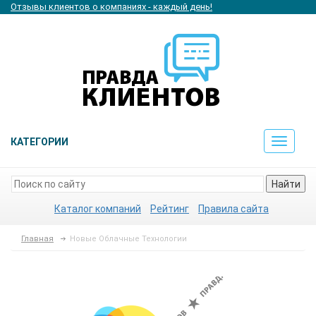
Отзывы клиентов о компаниях - каждый день!
КАТЕГОРИИ
Toggle
navigat
Найти
Каталог компаний
Рейтинг
Правила сайта
Главная
Новые Облачные Технологии