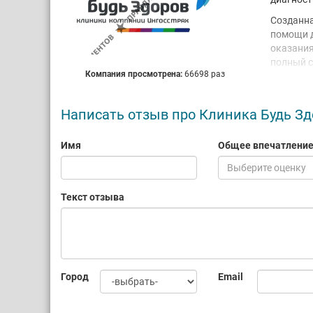
Созданна
помощи д
оказания
полный с
Компания просмотрена:
66698 раз
Многопро
медицинс
клиники 
Написать отзыв про Клиника Будь Зд
отоларин
лучевую 
Имя
Общее впечатлени
Новейшее
Выберите оценку
и функци
В штате 
Текст отзыва
професси
Город
Email