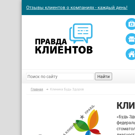
Отзывы клиентов о компаниях - каждый день!
Найти
Главная
Клиника Будь Здоров
КЛИ
«Будь Зд
федераль
стоматол
диагност