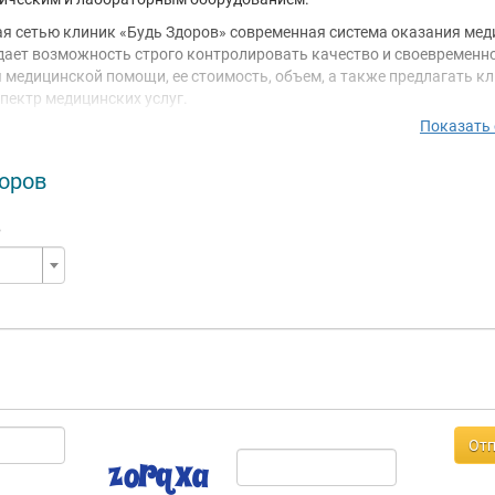
я сетью клиник «Будь Здоров» современная система оказания ме
ает возможность строго контролировать качество и своевременн
 медицинской помощи, ее стоимость, объем, а также предлагать к
пектр медицинских услуг.
Показать
фильность клиник позволяет оказывать как необходимый перече
ких услуг, так и все виды диагностики в здании одной, выбранной
- терапевта, гинеколога, хирурга, невролога, эндокринолога, офтал
оров
голога, маммолога, а также пройти физиолечение, функциональну
диагностику и другие виды исследований.
е
 оборудование клиники отвечает самым высоким требованиям к 
ональности.
клиник «Будь Здоров» работают сертифицированные врачи с боль
ональным опытом, в том числе доктора и кандидаты медицинских 
Отп