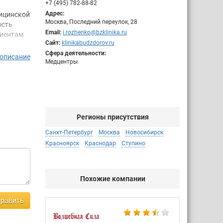
+7 (495) 782-88-82
Адрес:
дицинской
Москва, Последний переулок, 28
ость
Email:
i.rozhenko@bzklinika.ru
лиентам
Сайт:
klinikabudzdorov.ru
Сфера деятельности:
 описание
нь
Медцентры
 клиентом
ьмолога,
ю,
качеству
Регионы присутствия
Санкт-Петербург
Москва
Новосибирск
шим
Красноярск
Краснодар
Ступино
наук.
Похожие компании
равить