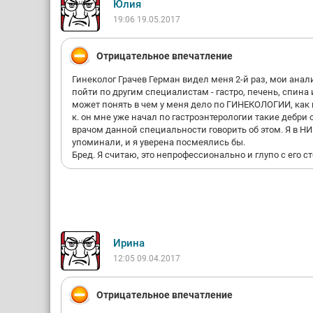
Юлия
19:06 19.05.2017
Отрицательное впечатление
Гинеколог Грачев Герман видел меня 2-й раз, мои анал
пойти по другим специалистам - гастро, печень, спина 
может понять в чем у меня дело по ГИНЕКОЛОГИИ, как г
к. он мне уже начал по гастроэнтерологии такие дебр
врачом данной специальности говорить об этом. Я в НИ
упоминали, и я уверена посмеялись бы.
Бред. Я считаю, это непрофессионально и глупо с его с
Ирина
12:05 09.04.2017
Отрицательное впечатление