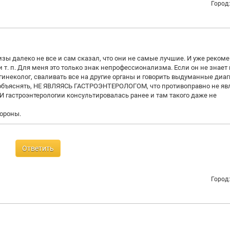
Город
изы далеко не все и сам сказал, что они не самые лучшие. И уже реком
и т. п. Для меня это только знак непрофессионализма. Если он не знает
инеколог, сваливать все на другие органы и говорить выдуманные диагн
и объяснять, НЕ ЯВЛЯЯСЬ ГАСТРОЭНТЕРОЛОГОМ, что противоправно не яв
И гастроэнтерологии консультировалась ранее и там такого даже не
тороны.
Ответить
Город