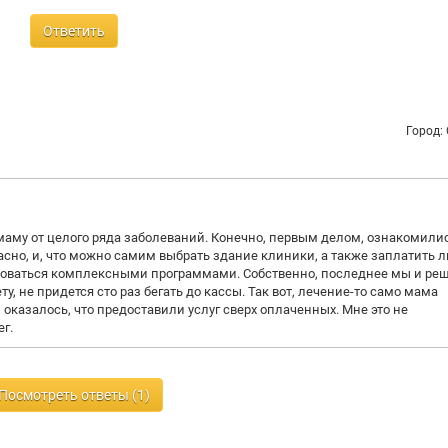
Ответить
Город:
маму от целого ряда заболеваний. Конечно, первым делом, ознакомилис
асно, и, что можно самим выбрать здание клиники, а также заплатить л
ьзоваться комплексными программами. Собственно, последнее мы и ре
ту, не придется сто раз бегать до кассы. Так вот, лечение-то само мама
 оказалось, что предоставили услуг сверх оплаченных. Мне это не
г.
Посмотреть ответы (1)