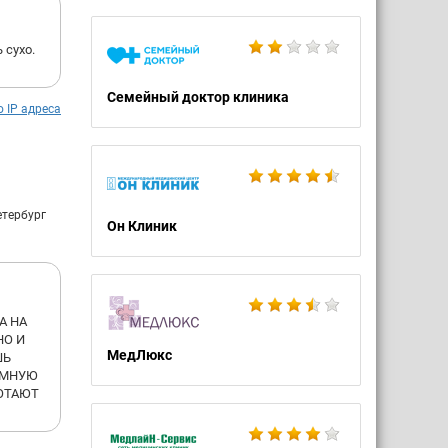
 сухо.
Семейный доктор клиника
о IP адреса
етербург
Он Клиник
А НА
НО И
МедЛюкс
ШЬ
ОМНУЮ
БОТАЮТ