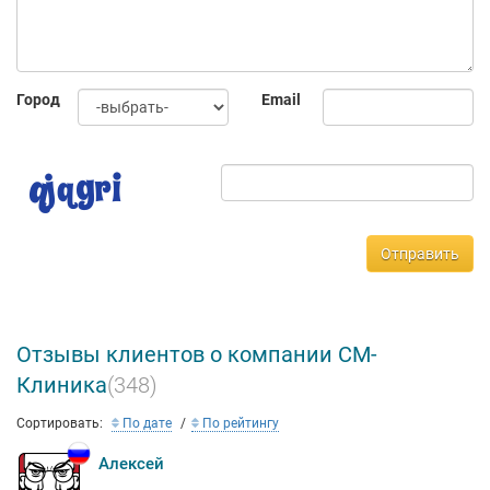
постоянное развитие в научно-практической
сфере. Сотрудничество с ведущими научно-
исследовательскими институтами, изучение и адаптация
зарубежного опыта, внедрение новейших медицинских
Город
Email
методик и сервисных технологий.
Отправить
Отзывы клиентов о компании СМ-
Клиника
(348)
Сортировать:
По дате
По рейтингу
Алексей