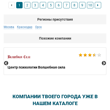
1
2
3
4
5
6
7
8
9
10
Регионы присутствия
Москва
Краснодар
Орск
Похожие компании
AB
Центр психологии Волшебная сила
КОМПАНИИ ТВОЕГО ГОРОДА УЖЕ В
НАШЕМ КАТАЛОГЕ