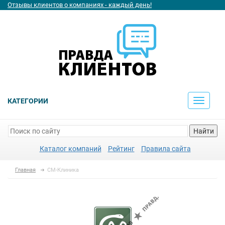
Отзывы клиентов о компаниях - каждый день!
КАТЕГОРИИ
Toggle
navigati
Найти
Каталог компаний
Рейтинг
Правила сайта
Главная
СМ-Клиника