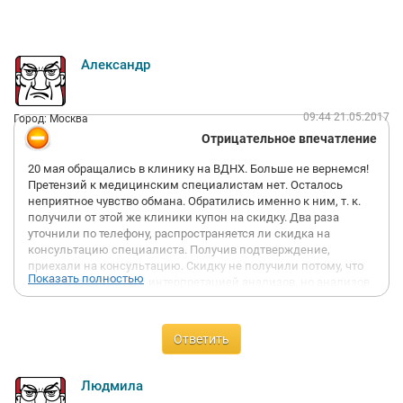
Александр
09:44 21.05.2017
Город: Москва
Отрицательное впечатление
20 мая обращались в клинику на ВДНХ. Больше не вернемся!
Претензий к медицинским специалистам нет. Осталось
неприятное чувство обмана. Обратились именно к ним, т. к.
получили от этой же клиники купон на скидку. Два раза
уточнили по телефону, распространяется ли скидка на
консультацию специалиста. Получив подтверждение,
приехали на консультацию. Скидку не получили потому, что
Показать полностью
консультация была с интерпретацией анализов, но анализов
как таковых не было. Было заключение УЗИ, по которому
рекомендации их врача мне не требовались. Получили
консультацию, сделав УЗИ. При этом на оплате в кассу не
Ответить
дали талона с перечнем услуг, которые должна оплатить. Мне
озвучили сумму и там не то, что бы 1500 р. минус 700 р.
скидки, там 4500 (!) вышло. Начали выяснять в чем развод,
Людмила
оказалось, что скидка не действует + ненужные УЗИ + за