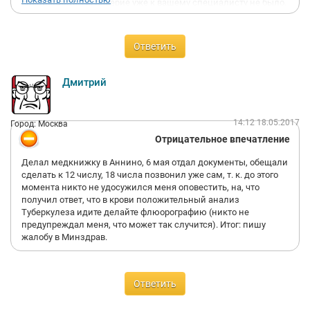
специалиста. Но доверие уже к вашему специалисту не было.
Напоминаем, что дочке 9 месяцев, процедура болезненная.
Так как не было доверия к опыту специалиста, было принято
решение сделать новые проколы в другой клинике (заплатив
Ответить
за услуги 3 000 руб.!), где нам уже правильно линейкой как
положено все измерили. В итоге переделали проколы двух
ушек (в отделение Аннино рисовал специалист на глаз, без
Дмитрий
измерений). Перед проколом Ваш специалист Медлайн-
Сервис уронил стерильные сережки на пол!
Придя в Вашу клинику, администратор отказал в
14:12 18.05.2017
Город: Москва
компенсации по некачественной услуге. Но после споров
Отрицательное впечатление
вернул нам грубо только 500 руб. Извинения за моральный
ущерб и неудобства так и не были произнесены.
Делал медкнижку в Аннино, 6 мая отдал документы, обещали
Ужасное отношение к пациентам! Опыта 0! Пусть все знают.
сделать к 12 числу, 18 числа позвонил уже сам, т. к. до этого
Не рекомендую данную клинику. Особенно эту услугу!
момента никто не удосужился меня оповестить, на, что
Запомним надолго!
получил ответ, что в крови положительный анализ
Туберкулеза идите делайте флюорографию (никто не
предупреждал меня, что может так случится). Итог: пишу
жалобу в Минздрав.
Ответить