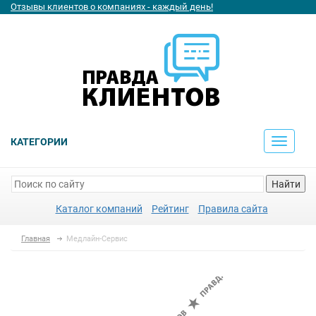
Отзывы клиентов о компаниях - каждый день!
КАТЕГОРИИ
Toggle
navigati
Найти
Каталог компаний
Рейтинг
Правила сайта
Главная
Медлайн-Сервис