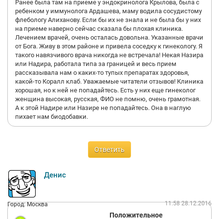
Ранее была там на приеме у эндокринолога Крылова, была с
ребенком у иммунолога Ардашева, маму водила сосудистому
флебологу Алиханову. Если бы их не знала и не была бы у них
на приеме наверно сейчас сказала бы плохая клиника.
Лечением врачей, очень осталась довольна. Указанные врачи
от Бога. Живу в этом районе и привела соседку к гинекологу. Я
такого навязчивого врача никогда не встречала! Некая Назира
или Надира, работала типа за границей и весь прием
рассказывала нам о каких-то тупых препаратах здоровья,
какой-то Коралл клаб. Уважаемые читатели отзывов! Клиника
хорошая, но к ней не попадайтесь. Есть у них еще гинеколог
женщина высокая, русская, ФИО не помню, очень грамотная.
А к этой Надире или Назире не попадайтесь. Она в наглую
пихает нам биодобавки.
Ответить
Денис
11:58 28.12.2016
Город: Москва
Положительное