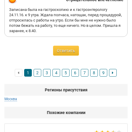
Записана была на гастроскопию и к гастроэнтерологу
24.11.16. к 9 утра. Ждала полчаса, натощак, перед процедурой,
отпросилась с работы на утро. Если бы мне не нужно было
потом бежать на работу, то еще ничего. Но в целом. Пришла я
заранее, к 8.40.
Ответить
1
2
3
4
5
6
7
8
9
Регионы присутствия
Москва
Похожие компании
AB