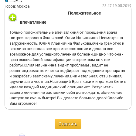
23:47 19.05.2019
Город: Москва
Положительное
впечатление
Только положительные впечатлкния от посещения врача
гастроэнтеролога Фальковой Юлии Ильиничны.Несмотря на
загруженность, Юлия Ильинична Фалькова,очень грамотно и
вежливо поясняла все про мое состояние и делала все
возможное для успешного лечения болезни.Видно, что она -
врач высочайшей квалификации с огромным опытом
работы.Юлия Ильинична видит проблемы , видит ее
решение,грамотно и четко подбирает подходящие препараты
и разрабатывает схему лечения.Внимательная, отзывчивая,
вдумчивая и честная.Настоящий Врач, каким и должен быть в
идеале каждый медицинский специалист. Результаты
вашего лечения не заставили себя долго ждать, облегчение
наступило очень быстро! Вы делаете большое дело! Спасибо
Вам огромное!
Ответить