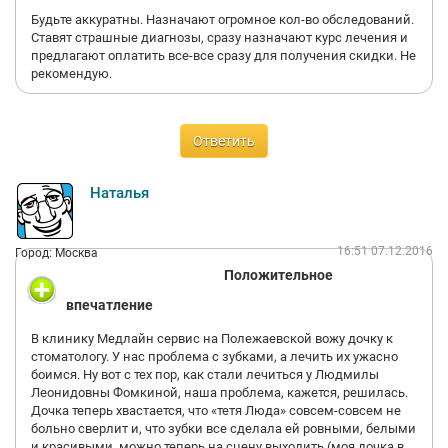
Будьте аккуратны. Назначают огромное кол-во обследований.
Ставят страшные диагнозы, сразу назначают курс лечения и
предлагают оплатить все-все сразу для получения скидки. Не
рекомендую.
Ответить
Наталья
16:51 07.12.2016
Город: Москва
Положительное
впечатление
В клинику Медлайн сервис на Полежаевской вожу дочку к
стоматологу. У нас проблема с зубками, а лечить их ужасно
боимся. Ну вот с тех пор, как стали лечиться у Людмилы
Леонидовны Фомкиной, наша проблема, кажется, решилась.
Дочка теперь хвастается, что «тетя Люда» совсем-совсем не
больно сверлит и, что зубки все сделала ей ровными, белыми
и красивыми, можно теперь на сцену выходить (моя дочка в