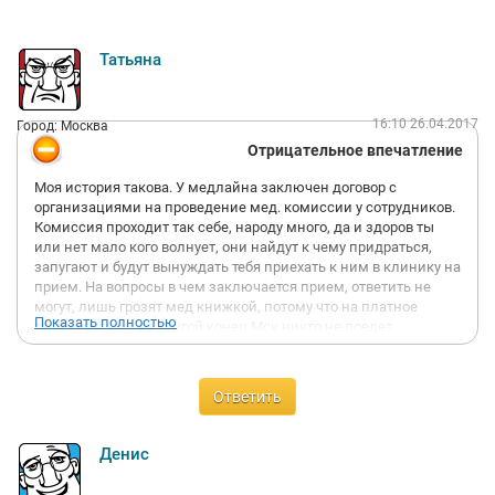
Татьяна
16:10 26.04.2017
Город: Москва
Отрицательное впечатление
Моя история такова. У медлайна заключен договор с
организациями на проведение мед. комиссии у сотрудников.
Комиссия проходит так себе, народу много, да и здоров ты
или нет мало кого волнует, они найдут к чему придраться,
запугают и будут вынуждать тебя приехать к ним в клинику на
прием. На вопросы в чем заключается прием, ответить не
могут, лишь грозят мед книжкой, потому что на платное
Показать полностью
лечение к ним на другой конец Мск никто не поедет.
Отпросившись с работы, мы поехали к ним на ул. Берзарина,
от метро это далеко, мы говорили, что ехать нам более 1:30.
Неужели нельзя пойти в свою поликлинику и сбросить им
Ответить
необходимые справки по почте, если имеются вопросы по
здоровью. Зачем нам к ним ехать??????? В рез-те приехав
узнаем, что врач отсутствует, никто другой принять не может.
Денис
Прям один врач на всю клинику, который лечить все равно не
будет. Никаких извинений от администратора не услышаны,