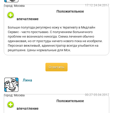
к тому же она вовсе не была в курсе о нашем записи по мед.
17:12 24.04.2017
Город: Москва
книжке. Не буду описывать какой бардак происходил после,
Положительное
потому что записаться к ним было целой историей. Спустя
неделю врач нас принял и дал задание пройти в своей
впечатление
поликлинике врачей и сбросить справки, один из них
например окулист! Неужели оказывая услуги по проведению
Больше полугода регулярно хожу к терапевту в Медлайн
мед. комиссии 'Медлайн' не может предоставить окулиста???!
Сервис - часто простываю. С получением больничного
Так еще установили сроки прохождения! Спустя время всего
проблем не возникало никогда. Схема лечения обычно
этого кошмара с нас на работе потребовали сброситься по 600
одинаковая, но от простуды ничего нового пока не изобрели.
руб. якобы за проведенный инструктаж от 'Медлайна' по
Персонал вежливый, администратор всегда улыбается на
оказанию мед. помощи! Какой еще инструктаж?? Ничего
рецепшене. Цены нормальные для Мск.
подобного не было! Почему не было предупреждений о
платных услугах??
Ответить
Лина
00:27 05.04.2017
Город: Москва
Положительное
впечатление