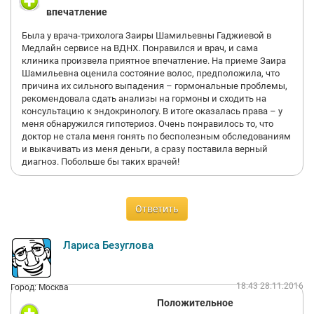
впечатление
Была у врача-трихолога Заиры Шамильевны Гаджиевой в
Медлайн сервисе на ВДНХ. Понравился и врач, и сама
клиника произвела приятное впечатление. На приеме Заира
Шамильевна оценила состояние волос, предположила, что
причина их сильного выпадения – гормональные проблемы,
рекомендовала сдать анализы на гормоны и сходить на
консультацию к эндокринологу. В итоге оказалась права – у
меня обнаружился гипотериоз. Очень понравилось то, что
доктор не стала меня гонять по бесполезным обследованиям
и выкачивать из меня деньги, а сразу поставила верный
диагноз. Побольше бы таких врачей!
Ответить
Лариса Безуглова
18:43 28.11.2016
Город: Москва
Положительное