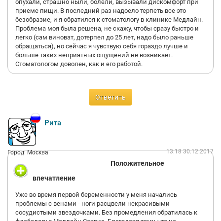
опухали, страшно ныли, болели, вызывали дискомфорт при
приеме пищи. В последний раз надоело терпеть все это
безобразие, и я обратился к стоматологу в клинике Медлайн.
Проблема моя была решена, не скажу, чтобы сразу быстро и
легко (сам виноват, дотерпел до 25 лет, надо было раньше
обращаться), но сейчас я чувствую себя гораздо лучше и
больше таких неприятных ощущений не возникает.
Стоматологом доволен, как и его работой.
Ответить
Рита
13:18 30.12.2017
Город: Москва
Положительное
впечатление
Уже во время первой беременности у меня начались
проблемы с венами - ноги расцвели некрасивыми
сосудистыми звездочками. Без промедления обратилась к