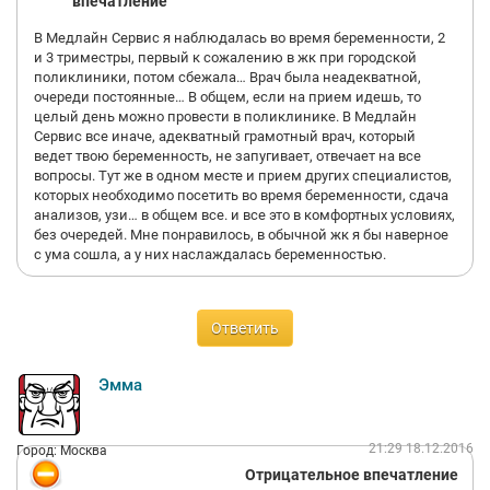
впечатление
В Медлайн Сервис я наблюдалась во время беременности, 2
и 3 триместры, первый к сожалению в жк при городской
поликлиники, потом сбежала… Врач была неадекватной,
очереди постоянные… В общем, если на прием идешь, то
целый день можно провести в поликлинике. В Медлайн
Сервис все иначе, адекватный грамотный врач, который
ведет твою беременность, не запугивает, отвечает на все
вопросы. Тут же в одном месте и прием других специалистов,
которых необходимо посетить во время беременности, сдача
анализов, узи… в общем все. и все это в комфортных условиях,
без очередей. Мне понравилось, в обычной жк я бы наверное
с ума сошла, а у них наслаждалась беременностью.
Ответить
Эмма
21:29 18.12.2016
Город: Москва
Отрицательное впечатление