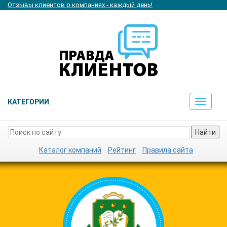
Отзывы клиентов о компаниях - каждый день!
КАТЕГОРИИ
Toggle
navigat
Найти
Каталог компаний
Рейтинг
Правила сайта