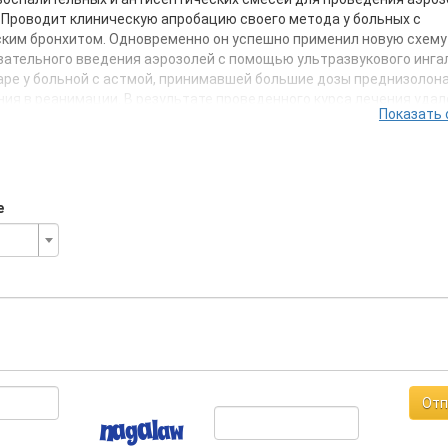
 Проводит клиническую апробацию своего метода у больных с
ким бронхитом. Одновременно он успешно применил новую схему
ательного введения аэрозолей с помощью ультразвукового инга
ре у больной с астмой, принимавшей большие дозы преднизолон
ия в реанимации. В результате проведенного курса лечения удал
Показать 
 системные стероиды, больная выписана с нормальной легочной
. До настоящего времени она жива, не принимает стероиды и ни 
питализирована. Периодически повторяет курс ингаляционного ле
лечение по новому методу прошли около 50 больных с астмой и 60 —
ким бронхитом.
е
екабрь 1986 г. В.Н. Солопов готовит доклад к научной конференци
каментозные методы лечения бронхиальной астмы», организован
рством Здравоохранения и Академией Медицинских Наук для «ра
утейко. К выступлению на конференции не был допущен. В научн
 опубликованы тезисы доклада.
ябрь 1987 г. Доктор В.Н. Солопов защищает кандидатскую дисс
 «Мукоцилиарный транспорт у больных обструктивными заболева
Диагностика нарушений и принципы их коррекции.» Зачисляется 
сотрудником на кафедру А.Г. Чучалина. В эти годы он безуспешно
Отп
 новый метод лечения в практическое здравоохранение. Одновр
ся научной работой. Консультирует Ирину Викторовну Луничкину,