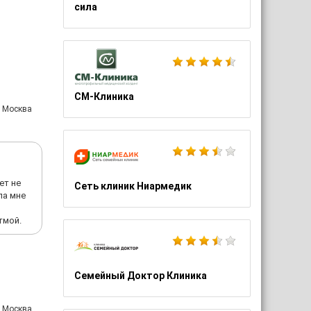
сила
х статей.
датскую
тив
их
торских
ве
СМ-Клиника
оррекции
: Москва
 излагает
итанского
х
ет не
Сеть клиник Ниармедик
ла мне
суждению
тмой.
олопова
сят
 научным
Семейный Доктор Клиника
т его
: Москва