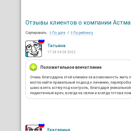
готовит 
Май-нояб
диссерта
Отзывы клиентов о компании Астма
«Пульмон
опублико
Сортировать:
По дате
По рейтингу
свидетел
опублико
Татьяна
обструкт
17:28 04.08.2023
принципы
Декабрь 
Положительное впечатление
посольс
организо
Очень благодарна этой клинике за возможность жить п
инвестор
могла найти правильный подход к лечению, перепробо
шанс взять астму под контроль, благодаря уникальной
Март-апр
педантичный врач, всегда на связи и всегда готова 
кооперат
найти ра
успеха. 
Июнь 198
сотрудни
старый д
Екатерина