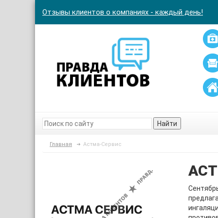
Отзывы клиентов о компаниях - каждый день!
Найти
Главная
Астма-Сервис
АСТ
Сентябрь
предлага
ингаляц
противов