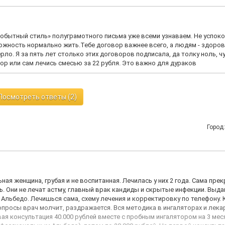
мобытный стиль» полуграмотного письма уже всеми узнаваем. Не успок
ожность нормально жить.Тебе договор важнее всего, а людям - здоров
ло. Я за пять лет столько этих договоров подписала, да толку ноль, чу
овор или сам лечись смесью за 22 рубля. Это важно для дураков
Посмотреть ответы (2)
Город
ная женщина, грубая и не воспитанная. Лечилась у них 2 года. Сама пре
ь. Они не лечат астму, главный врак кандиды и скрытые инфекции. Выд
Альбедо. Лечишься сама, схему лечения и корректировку по телефону. 
опросы врач молчит, раздражается. Вся методика в ингаляторах и лека
рвая консультация 40.000 рублей вместе с пробным ингалятором на 3 мес