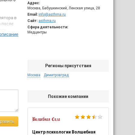
Адрес:
Москва, Бабушкинский, Ленская улица, 28
Email:
info@asthma.ru
лятора в
Сайт:
asthma.ru
а после
Сфера деятельности:
ось
Медцентры
описание
разу не
чения. К
 с
Регионы присутствия
и
ной
Москва
Димитровград
згрома»
ом
Похожие компании
ертацию
ниями
младшим
 пытается
равить
еменно
Центр психологии Волшебная
 которая