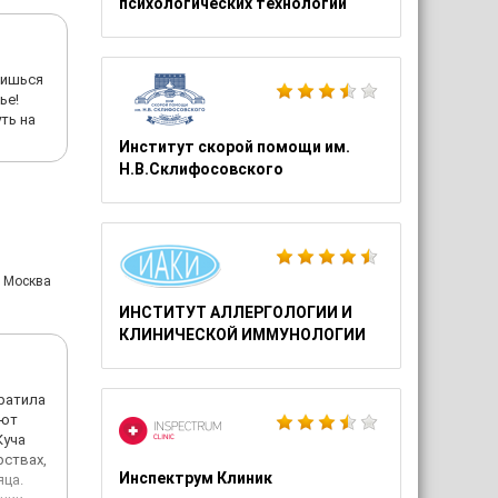
психологических технологий
оишься
ье!
ть на
Институт скорой помощи им.
Н.В.Склифосовского
: Москва
ИНСТИТУТ АЛЛЕРГОЛОГИИ И
КЛИНИЧЕСКОЙ ИММУНОЛОГИИ
кратила
ают
Куча
рствах,
Инспектрум Клиник
яца.