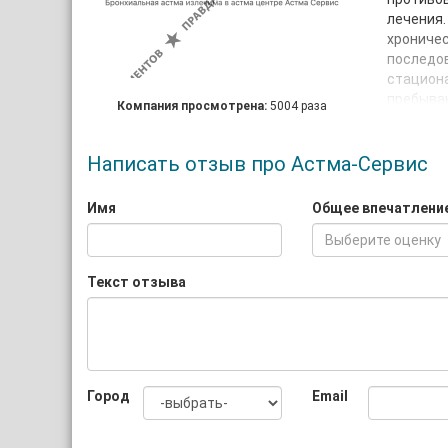
лечения.
хроничес
последов
стациона
пребыван
Компания просмотрена:
5004 раза
отменить
функцией
была гос
Написать отзыв про Астма-Сервис
1986 г. 
хроничес
Имя
Общее впечатлени
Ноябрь-д
Выберите оценку
«Немеди
Министе
Текст отзыва
метода Б
сборнике
Май-сент
на тему:
легких. 
Город
Email
научным 
внедрить
занимает