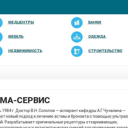
МЕДЦЕНТРЫ
БАНКИ
МЕБЕЛЬ
ОДЕЖДА
НЕДВИЖИМОСТЬ
СТРОИТЕЛЬСТВО
МА-СЕРВИС
 1984 г. Доктор В.Н. Солопов — аспирант кафедры А.Г. Чучалина —
ет новый подход к лечению астмы и бронхита с помощью ультра
ий. Разрабатывает оригинальные рецептуры отхаркивающих,
оспалительных и антисептических смесей для проведения аэроз