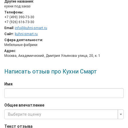
Другие названия:
самых последних технологий. Мы внимательно следим за
кухни под заказ
европейскими стандартами надежности и качества и
Телефоны:
равняемся на ведущие мебельные производства России и
+7 (499) 390-73-30
Италии.
+7 (926) 616-73-30
Email:
info@kuhni-smart.ru
Сайт:
kuhni-smart.ru
Сфера деятельности:
Мебельные фабрики
Адрес:
Москва, Академический, Дмитрия Ульянова улица, 20, к. 1
Написать отзыв про Кухни Смарт
Имя
Общее впечатление
Выберите оценку
Текст отзыва