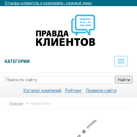
Отзывы клиентов о компаниях - каждый день!
КАТЕГОРИИ
Toggle
navigat
Найти
Каталог компаний
Рейтинг
Правила сайта
Главная
Кухни Смарт