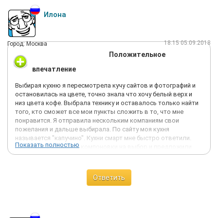
Илона
18:15 05.09.2018
Город: Москва
Положительное
впечатление
Выбирая кухню я пересмотрела кучу сайтов и фотографий и
остановилась на цвете, точно знала что хочу белый верх и
низ цвета кофе. Выбрала технику и оставалось только найти
того, кто сможет все мои пункты сложить в то, что мне
понравится. Я отправила нескольким компаниям свои
пожелания и дальше выбирала. По сайту моя кухня
называется "капучино". Кухни смарт мне быстро ответили.
Показать полностью
Прислали 3 варианта компоновки на выбор и предложили
столешницу сделать в подарок. Цена у них была дешевле, в
сравнении с теми, кем я общалась. Я остановила свой выбор
в их пользу. Была проблема с бракованной дверцей и не
Ответить
хватало одной ручки, я расстроила сначала. Но компания
быстро со мной связалась, объяснила это тем, что кухня едет
напрямую с завода и такое иногда случается. Через 4 дня
сотрудник мне позвонили в тот же день приехал установил. С
собой он привез подарки: сушка для посуды и прочие мелочи