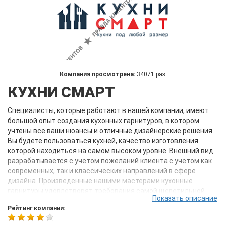
Компания просмотрена:
34071 раз
КУХНИ СМАРТ
Специалисты, которые работают в нашей компании, имеют
большой опыт создания кухонных гарнитуров, в котором
учтены все ваши нюансы и отличные дизайнерские решения.
Вы будете пользоваться кухней, качество изготовления
которой находиться на самом высоком уровне. Внешний вид
разрабатывается с учетом пожеланий клиента с учетом как
современных, так и классических направлений в сфере
дизайна. Произведенные нашими мастерами кухонные
гарнитуры удовлетворят требования самой щепетильной
Показать описание
хозяйки, и великолепно подчеркнут особенность помещения.
Рейтинг компании:
Наша продукция изготовляется только из современных
материалов, на высококачественном оборудовании с учетом