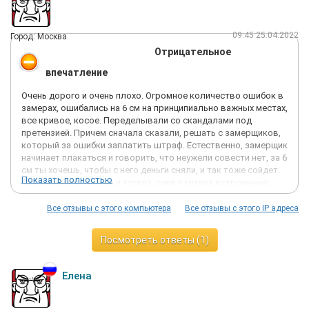
09:45 25.04.2022
Город: Москва
Отрицательное
впечатление
Очень дорого и очень плохо. Огромное количество ошибок в
замерах, ошибались на 6 см на принципиально важных местах,
все кривое, косое. Переделывали со скандалами под
претензией. Причем сначала сказали, решать с замерщиков,
который за ошибки заплатить штраф. Естественно, замерщик
начинает плакаться и говорить, что неужели совести нет, за 6
см ты хочешь, чтобы с него деньги сняли, и так тоже сойдет.
Показать полностью
Сделали много не как я хотела, руки я хотела встроенные,
сделали огромные хромированные, у них даже встроенных
ручек нет. Делали 3 полных дня мелкую простую кухню 3 м,
Все отзывы с этого компьютера
Все отзывы с этого IP адреса
один раз пилили 5 часов в квартире, потому что на фабрике
не напилили. Деньги отдала 12 февраля, на 25 апреля куча
Посмотреть ответы (1)
недоделок и опять отказываются исправлять.
Претензии не принимают, исправили частично после после
большого скандала. Ладно, когда замерщик хамит или
Елена
установщик говорит, что я должна на свои деньги покупать,
но когда официально на претензию фирма отвечает, что
ошибки устранять не будет, то с такими просто не надо