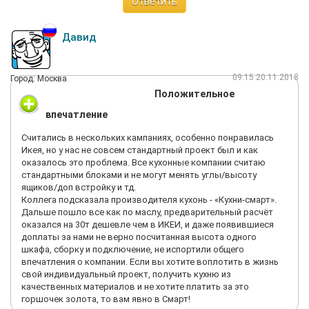
Ответить
Давид
09:15 20.11.2018
Город: Москва
Положительное
впечатление
Считались в нескольких кампаниях, особенно понравилась
Икея, но у нас не совсем стандартный проект был и как
оказалось это проблема. Все кухонные компании считаю
стандартными блоками и не могут менять углы/высоту
ящиков/доп встройку и тд.
Коллега подсказала производителя кухонь - «Кухни-смарт».
Дальше пошло все как по маслу, предварительный расчёт
оказался на 30т дешевле чем в ИКЕИ, и даже появившиеся
доплаты за нами не верно посчитанная высота одного
шкафа, сборку и подключение, не испортили общего
впечатления о компании. Если вы хотите воплотить в жизнь
свой индивидуальный проект, получить кухню из
качественных материалов и не хотите платить за это
горшочек золота, то вам явно в Смарт!