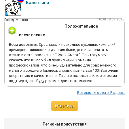
Валентина
типа кружек в качестве извинения. Еще через неделю мне
позвонила девушка и интересовалась всем ли я довольна, не
нашлось ли проблем при эксплуатации и вообще в целом
10:38 18.07.2018
Город: Москва
интересовалась, как прошла сборка. Для меня лично это
говорит о том, что они хотят знать свои минусы.
Положительное
впечатление
Всем довольны. Сравнивали несколько кухонных компаний,
примерно одинаковые условия были, решили почитать
отзыв и остановились на "Кухни-Смарт". По итогу могу
сказать что выбор был правильный. Команда
профессионалов, что очень удивительно для современного
малого и среднего бизнеса, справились на все 100! Все очень
оперативно и качественно. Так что положительные отзывы
подтверждаю. Буду рекомендовать компанию.
Все отзывы с этого IP адреса
Ответить
Регионы присутствия