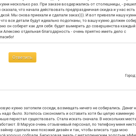
ухни несколько раз. При заказе воздержались от столешницы, - реши
и сказала, что начала действовать предпраздничная скидка и у нас есть
ой. Мы снова приехали и сделали заказ))). И вот привезли нашу кухню
, что все детали будут идеально подогнаны, то вашу кухню должен соби
кухню он соберет как для себя: будет вымерить до совершенства каждый
 и Алексею отдельная благодарность - очень приятно иметь дело с
пасибо!
Ответить
Город
овую кухню затопили соседи, возмещать ничего не собирались. Денег 
ь надо было. Хотелось сэкономить и оставить хотя бы целую каменную
ньше перестал существовать. Стала искать сначала. В нескольких мест
аботают. В Марусе очень отзывчивый персонал, по телефону меня никт
изайнер сделала мне похожий дизайн и так, чтобы вписать туда мою
и всё хорошо собрали. Бирюзовая эмаль с металлическим золотым эфф