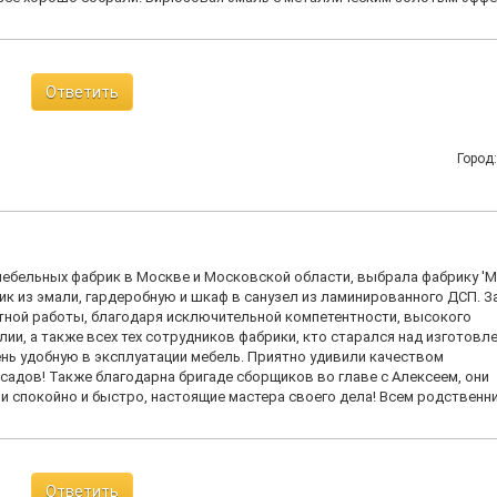
Ответить
Город
ебельных фабрик в Москве и Московской области, выбрала фабрику '
лик из эмали, гардеробную и шкаф в санузел из ламинированного ДСП. З
тной работы, благодаря исключительной компетентности, высокого
и, а также всех тех сотрудников фабрики, кто старался над изготовл
ень удобную в эксплуатации мебель. Приятно удивили качеством
садов! Также благодарна бригаде сборщиков во главе с Алексеем, они
и спокойно и быстро, настоящие мастера своего дела! Всем родственн
Ответить