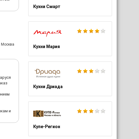
Кухни Смарт
: Москва
Кухни Мария
Маруся
аказ
Кухни Дриада
ением
икам и
Купе-Регион