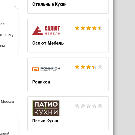
Стильные Кухни
все
Поэтому
Салют Мебель
аем
Роникон
: Москва
Патио Кухни
ливый