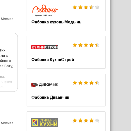
жая
сами
 на
: Москва
та /
Фабрика кухонь Медынь
тих
зли с
Фабрика КухниСтрой
ийного
а Богу,
на.
я через
ось
хня
Фабрика Диванчик
: Москва