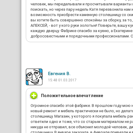
человек, мы переделывали и просчитывали варианты к
поискать, но через пару недель Катя перезвонила нам 
возможность приобрести каменную столешницу со скидк
вы хотите быть совершенно спокойны за сборку, за то
АЛЕКСЕЙ, - вот у кого руки золотые! Поверьте, вашу 
каждую дверцу. Фабрике спасибо за кухню, а Екатерине
добросовестными и порядочными профессионалами. С
Евгения В.
15:48 01.03.2017
Положительное впечатление
Огромное спасибо этой фабрике. В прошлом году мою н
новый ремонт и мебель практически не было, но делат
столешницу. Магазин, у которого я покупала мебель ра
ответили одно и тоже, что со старым материалом не р
никуда не отправил, все объяснил молодой человек, д
столешницу. В январе заказала, в феврале привезли 