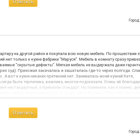
Ответить
 ,не поздоровался и с удивленным взглядом еле вспомнила нас ,продол
чему не прислали обещанный проект ,тем более ,что сотрудники отдела 
ет ничего не услышала . На мой взгляд ,обслуживание в данном отделе
Город
одукцию ,тратят время посетителя ,а довести сделку до статуса закры
я ,которые дают клиентам.
вартиру на другой район и покупала всю новую мебель. По прошествии э
ий нет только к кухне фабрики "Маруся". Мебель в комнату сразу приве
зываемые "скрытые дефекты". Мягкая мебель не выдержала даже гарант
рез суд). Прихожая закачалась и зашаталась где-то через полгода. Слав
 .А вот к кухне никаких претензий нет. Занималась моей кухней Катя,
всегда была терпелива, вежлива, многое подсказала. Очень ей благодар
меня нестандартный, а привезли стандарт. Но поменяли, как я помню, дн
ирала везде практически одно и то же, а вот по цене у "Маруси" оказал
о посмотреть и хоть и с больш-и-и-и-м опозданием сказать СПАСИБО. Ку
Ответить
Город