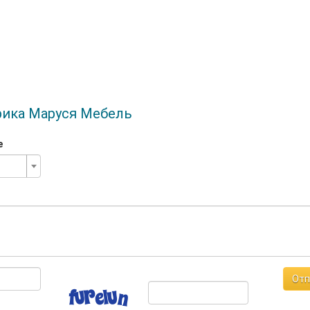
рика Маруся Мебель
е
Отп