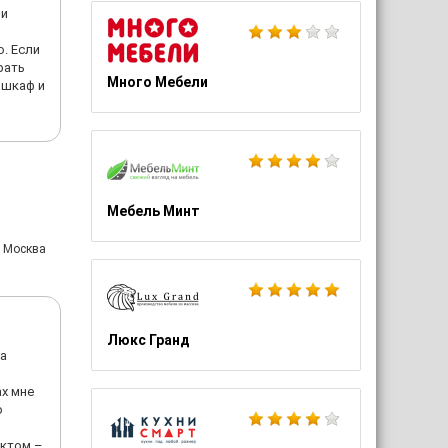
ли
. Если
рать
Много Мебели
 шкаф и
Мебель Минт
: Москва
Люкс Гранд
на
ах мне
о
ектом –