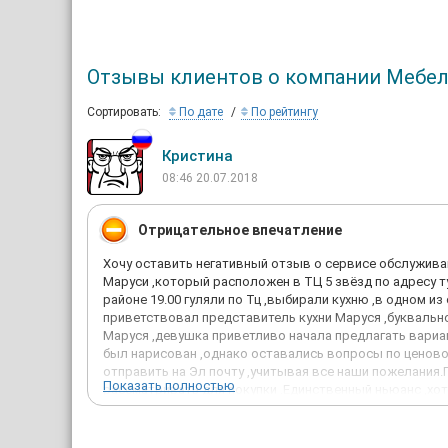
Отзывы клиентов о компании Мебел
Сортировать:
По дате
По рейтингу
Кристина
08:46 20.07.2018
Отрицательное впечатление
Хочу оставить негативный отзыв о сервисе обслужива
Маруси ,который расположен в ТЦ 5 звёзд по адресу ту
районе 19.00 гуляли по Тц ,выбирали кухню ,в одном из
приветствовал представитель кухни Маруся ,буквально
Маруся ,девушка приветливо начала предлагать вариа
был нарисован ,однако оставались вопросы по ценов
отправить на Эл почту ,учитывая все наши пожелания.
Показать полностью
рассматривать для покупки .Единственный ньюанс ,хоте
,девушки насчитали 185 т.р.В любом случае ,сотрудн
.Мы любезно обменялись контактами и Эл.почтой.Прошл
вечером мы с супругом сами решили заехать в отдел и 