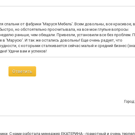
я спальни от фабрики 'Маруся Мебель'. Всем довольны, все красивое, 
 быстро, но обстоятельно просчитывала, на все мои глупые вопросы
а неделю раньше, чем обещали. Привезли, установили все без проблем. 
 в 'Марусю'. И так же остались довольны! Еще очень радует, что
рудности, с которыми сталкивается сейчас малый и средний бизнес (зн
дке! Удачи вам и успехов!
Ответить
Город
ики. С нами работала менеджер ЕКАТЕРИНА - грамотный и очень терпе