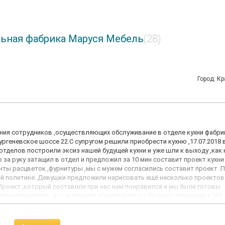
ьная фабрика Маруся Мебель
(28)
Город: К
ния сотрудников ,осуществляющих обслуживание в отделе кухни фабри
ргеневское шоссе 22.С супругом решили приобрести кухню ,17.07.2018 
 отделов построили эксиз нашей будущей кухни и уже шли к выходу ,как 
 за руку затащил в отдел и предложил за 10 мин составит проект кухни
нты расцветок ,фурнитуры ,мы с мужем согласились составит проект .
ой политике .Девушки предложили нарисовать ещё несколько проектов
Проект ,который составили при нас нам понравился и мы были готовы
ли посмотреть ,что ещё могут предложить,т.к бюджет ограничен ( 160-1
ики магазина настойчиво предложили сами подобрать нам интересные в
о 2 дня ,никакой информации с проектами кухни не поступило ,кроме 
спросить ,готов ли наш проект ???? В итоге сотрудник ,который занима