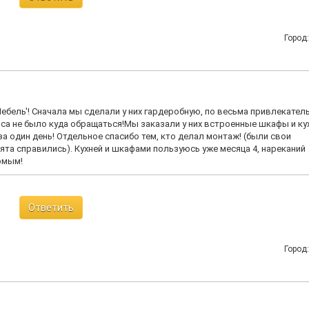
Город
бель'! Сначала мы сделали у них гардеробную, по весьма привлекател
роса не было куда обращаться!Мы заказали у них встроенные шкафы и ку
а один день! Отдельное спасибо тем, кто делал монтаж! (были свои
ята справились). Кухней и шкафами пользуюсь уже месяца 4, нареканий
омым!
Ответить
Город