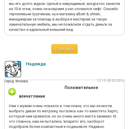
мы его долго ждали. Целый и невредимый, аккуратно занесли
на 10-й этаж, очень не вовремя у нас сломался лифт. Спасибо
терпеливым грузчикам, ну и магазину albert & shtein,
менеджерам за помощь в выборе и мастерам за такую
замечательную мебель, мы не пожалели отдать деньги за
качество и идеальный внешний вид.
Ответить
Надежда
12:19 30.03.2015
Город: Москва
Положительное
впечатление
Нам с мужем очень повезло в том плане, что мы не могли
выбрать диван по метражу, пытались как-то вместить Хартс,
который нам нравился, но он очень много места занимал. И,
что главное, нам не пытались 'впарить' его, наоборот
подобрали более компактный и подешевле. Недавно