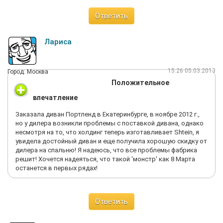
зачуханные, все с царапинами, у одного стола я вообще
увидела, что сама столешница чуть ли не на соплях висит!
Ответить
Просила скидку, а они ни в какую! Говорят, что они новые и
скидки не делаются на них! Просто ужас! Стоит диван из
Италии не помню его названия. запомнила только, что
Лариса
бузнели, так вот он стоит 500тыс. руб, неподалеку от него
стоит диван российский и он стоит 450 тыс руб!1 Это, что
такое вообще??? как так??? Диван еще какой-то пельмень
15:26 05.03.2013
Город: Москва
стоил он вообще за 1 000 000 рублей тоже Россия! Ужас!
Положительное
Люди, не ходите туда! У меня еще одна знакомая там диван
заказывала, так она ждала его больше 3 месяцев! В
впечатление
результате диван привезли не хватало еще одной подушки!
Потом через год диван полностью просел! У меня слов нет!
Заказала диван Портленд в Екатеринбурге, в ноябре 2012 г.,
Говорят, что девчонки работают там и им вовремя не
но у дилера возникли проблемы с поставкой дивана, однако
выплачивают зарплату! Короче, не верьте этому салону
несмотря на то, что холдинг теперь изготавливает Shtein, я
ALBERT & SHTEIN!
увидела достойный диван и еще получила хорошую скидку от
дилера на спальню! Я надеюсь, что все проблемы фабрика
решит! Хочется надеяться, что такой 'монстр' как 8 Марта
останется в первых рядах!
Ответить