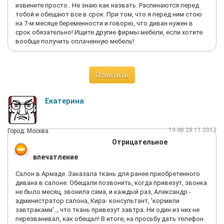
извините просто.. Не знаю как назвать. Распинаются перед
тобой и обещают все в срок. При том, что я перед ним стою
на 7-м месяце беременности и говорю, что диван нужен в
срок обязательно! Ищите другие фирмы мебели, если хотите
вообще получить оплаченную мебель!
Ответить
Екатерина
19:48 28.11.2013
Город: Москва
Отрицательное
впечатление
Салон в Армаде. Заказала ткань для ранее приобретенного
дивана в салоне. Обещали позвонить, когда привезут, звонка
не было месяц, звонила сама, и каждый раз, Александр -
администратор салона, Кира- консультант, 'кормили
завтраками'.., что ткань привезут завтра. Ни один из них не
перезванивал, как обещал! В итоге, на просьбу дать телефон