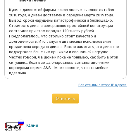
впечатление
комьями. Как нам рекомендовали менеджеры, много раз
пытались всячески взбивать подушки – не помогает. Уж на ту
Купила диван этой фирмы: заказ оплачен в конце октября
мебель, на которой мы сидели в салоне при покупке, наш
2018 года, а диван доставлен в середине марта 2019 года.
диван теперь уже был, мягко говоря, мало похож. Мы особо
Вывод: сроки нарушены катастрофически и беспощадно.
не беспокоились, ведь гарантия (по документам)
Стоимость дивана совершенно простейшей конструкции
действовала до января 2020 года – 1,5 года, поэтому мы
составила при этом порядка 120 тысяч рублей.
сразу попытались связаться с гарантийной службой “Albert &
Предполагалось, что столько стоит качество и
Shtein”. В течение нескольких дней дозвониться до них нам
долговечность. Итог: спустя два месяца использования
так и не удалось, после чего мы связались уже с
продавлена середина дивана. Важно заметить, что диван не
менеджерами компании, которые этот диван нам продавали.
подвергался бешеным прыжкам и слоновьей нагрузке.
Они поведали интересную историю о том, что произошла (!!
Честно говоря, я в шоке и пока не понимаю, как быть в этой
ОЧЕРЕДНАЯ!!, то есть, как мы поняли, это уже не первый
ситуации... Ведь всегда очаровывалась выставочными
случай) реструктуризация, в результате чего компания
корнерами фирмы A&S... Мне казалось, что эта мебель
“Альберт энд Штейн” в этот раз стала дочерней структурой
идеальна.
фабрики “8 Марта”. На наш вопрос о гарантии менеджеры
Альберт Штейн ответили, что теперь большинство
Все отзывы с этого IP адреса
гарантийных обязательств перед клиентами выполнено НЕ
БУДЕТ. От них же мы получили контактный телефон на тот
момент ген. директора “Albert & Shtein” Светланы
Ответить
Гордейченко, стоит ли говорить, что телефон её был
недоступен. Далее мы связались с гарантийной службой уже
фабрики “8 Марта”, их сотрудники ответили, что “не могут
отвечать по прежним обязательствам компании Albert Shtein,
несмотря на то, что она теперь и входит в их структуру”.
Юлия
Будучи шокированными всей полученной информацией, мы