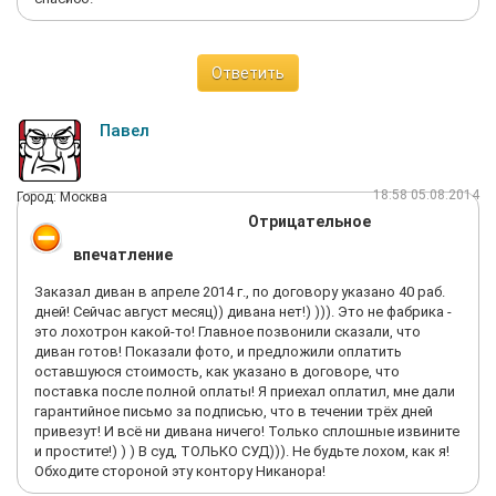
Ответить
Павел
18:58 05.08.2014
Город: Москва
Отрицательное
впечатление
Заказал диван в апреле 2014 г., по договору указано 40 раб.
дней! Сейчас август месяц)) дивана нет!) ))). Это не фабрика -
это лохотрон какой-то! Главное позвонили сказали, что
диван готов! Показали фото, и предложили оплатить
оставшуюся стоимость, как указано в договоре, что
поставка после полной оплаты! Я приехал оплатил, мне дали
гарантийное письмо за подписью, что в течении трёх дней
привезут! И всё ни дивана ничего! Только сплошные извините
и простите!) ) ) В суд, ТОЛЬКО СУД))). Не будьте лохом, как я!
Обходите стороной эту контору Никанора!