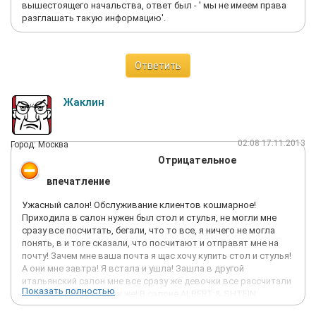
вышестоящего начальства, ответ был - ' мы не имеем права
разглашать такую информацию'.
Ответить
Жаклин
02:08 17.11.2013
Город: Москва
Отрицательное
впечатление
Ужасный салон! Обслуживание клиентов кошмарное!
Приходила в салон нужен был стол и стулья, не могли мне
сразу все посчитать, бегали, что то все, я ничего не могла
понять, в и тоге сказали, что посчитают и отправят мне на
почту! Зачем мне ваша почта я щас хочу купить стол и стулья!
А они мне завтра! Я встала и ушла! Зашла в другой
итальянский салон мне все сразу же девочки все рассчитали
Показать полностью
и я у ни заказала сразу же! В салоне ALBERT & SHTEIN
продаются столики журнальные за 100 тыс. руб, так он все