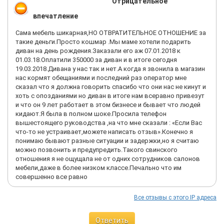
Отрицательное
невыполнения Albert&Stein своих обязательств по договору, я
уже не говорю о каких-либо извинениях и компенсациях.
впечатление
Менеджеры салона Albert&Stein на Нахимовском и фабрики
производителя просто скрываются и не берут трубку.
Сама мебель шикарная,НО ОТВРАТИТЕЛЬНОЕ ОТНОШЕНИЕ за
Бухгалтерия и отдел кадров дали телефон какого-то Алексея
такие деньги.Просто кошмар .Мы маме хотели подарить
(89660185719), который тоже уже уволился!
диван на день рождения.Заказали его аж 07.01.2018 к
Конечно я подключил юристов и мы уже написали и
01.03.18.Оплатили 350000 за диван и в итоге сегодня
отправили претензию «с уведомлением», готовим иск в суд,
19.03.2018.Дивана у нас так и нет.А когда я звонила в магазин
будет эфир на телевидении «Осторожно мошенники» (уже
нас кормят обещаниями и последний раз оператор мне
согласовано), но негативный осадкой присутствует. Взяли
сказал что я должна говорить спасибо что они нас не кинут и
100%предоплату и полная тишина!
хоть с опозданиями но диван в итоге нам всеравно привезут
и что он 9 лет работает в этом бизнесе и бывает что людей
Менеджеры по продажам разводят Вас на то, чтобы вы
кидают.Я была в полном шоке.Просила телефон
заплатили 100% предоплату , а потом крутят Ваши деньги, с
вышестоящего руководства ,на что мне сказали : «Если Вас
непонятными перспективами и сроками получения товара!
что-то не устраивает,можете написать отзыв».Конечно я
На сайте Мосгорсуда, к ООО «Мебельщик» и ООО «Мебель
понимаю бывают разные ситуации и задержки,но я считаю
Трейд» (производители мебели для Albert&stein и фабрики 8
можно позвонить и предупредить.Такого свинского
Марта) очень много исков от обманутых покупателей.
отношения я не ощущала не от одних сотрудников салонов
мебели,даже в более низком классе.Печально что им
Будьте бдительны, не попадитесь на ловушку этих
совершенно все равно
«бизнесменов».
Все отзывы с этого IP адреса
Ответить