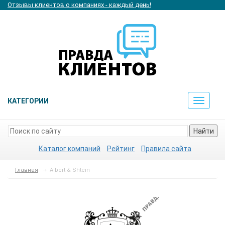
Отзывы клиентов о компаниях - каждый день!
КАТЕГОРИИ
Toggle
navigat
Найти
Каталог компаний
Рейтинг
Правила сайта
Главная
Albert & Shtein