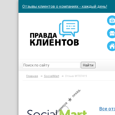
Отзывы клиентов о компаниях - каждый день!
Найти
Главная
SocialMart
Отзыв №707419
Все от