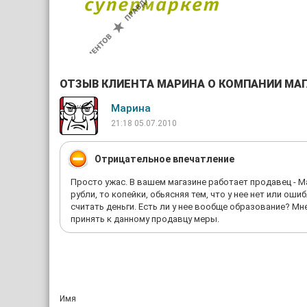
ОТЗЫВ КЛИЕНТА МАРИНА О КОМПАНИИ МА
Марина
21:18 05.07.2010
Отрицательное впечатление
Просто ужас. В вашем магазине работает продавец - М
рубли, то копейки, обьясняя тем, что у нее нет или ош
считать деньги. Есть ли у нее вообще образование? М
принять к данному продавцу меры.
Имя