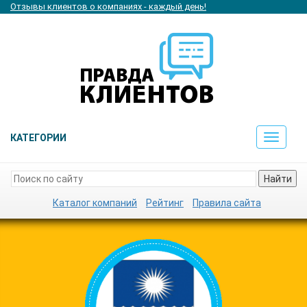
Отзывы клиентов о компаниях - каждый день!
КАТЕГОРИИ
Toggle
navigat
Найти
Каталог компаний
Рейтинг
Правила сайта