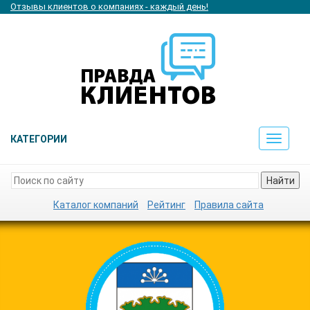
Отзывы клиентов о компаниях - каждый день!
КАТЕГОРИИ
Toggle
navigat
Найти
Каталог компаний
Рейтинг
Правила сайта