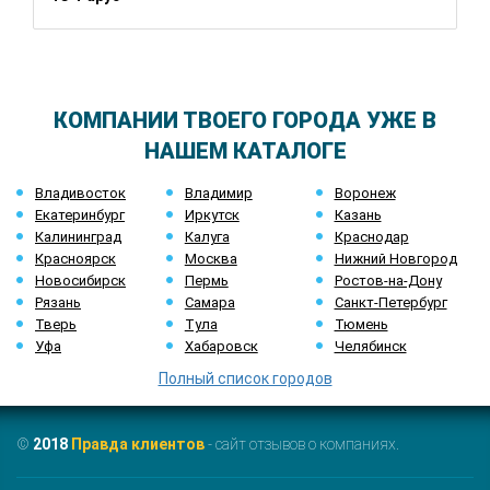
КОМПАНИИ ТВОЕГО ГОРОДА УЖЕ В
НАШЕМ КАТАЛОГЕ
Владивосток
Владимир
Воронеж
Екатеринбург
Иркутск
Казань
Калининград
Калуга
Краснодар
Красноярск
Москва
Нижний Новгород
Новосибирск
Пермь
Ростов-на-Дону
Рязань
Самара
Санкт-Петербург
Тверь
Тула
Тюмень
Уфа
Хабаровск
Челябинск
Полный список городов
©
2018
Правда клиентов
- сайт отзывов о компаниях.