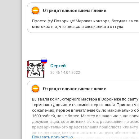
Отрицательное впечатление
Просто фу! Позорище! Мерзкая контора, берущая за сво
многократно, что вызвала специалиста оттуда.
Сергей
20:46 14.04.2022
Отрицательное впечатление
Вызвали компьютерного мастера в Воронеже по сайту f
термопасту, почистить компьютер от пыли. Приехал ма
сожалению, первое впечатление было максимально обм
1500 рублей, но не более. Мастер изначально знал при
документаций, составлений актов, разрешения на ремо
предварительного представления прайслиста клиенту,
же пылесосом, никакого сжатого воздуха, абсолютно 
Показать полностью
компьютер начал работать исправно, работа выполнена 