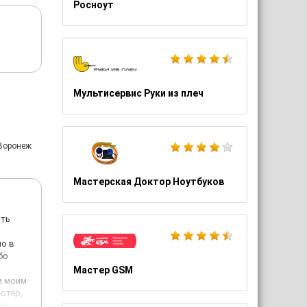
Росноут
Мультисервис Руки из плеч
 Воронеж
Мастерская Доктор Ноутбуков
ить
но в
бо
Мастер GSM
м моим
ютер,
ее.