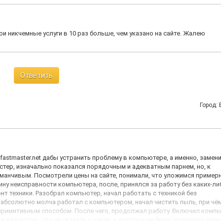
и никчемные услуги в 10 раз больше, чем указано на сайте. Жалею
Ответить
Город:
astmaster.net дабы устранить проблему в компьютере, а именно, замен
стер, изначально показался порядочным и адекватным парнем, но, к
анчивым. Посмотрели цены на сайте, понимали, что уложимся пример
чину неисправности компьютера, после, принялся за работу без каких-ли
нт техники. Разобрал компьютер, начал работать с техникой без
 абсолютно молча работал с компьютером, начал чистить пыль, при чё
примитивным способом. После чего, продолжал работу. Включил компь
адекватно, что не сказать о ценах, о которых не было уговорено ранн