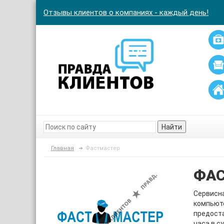
Отзывы клиентов о компаниях - каждый день!
Найти
Главная
Фастмастер
ФА
Сервисна
компьюте
предоста
часа в с