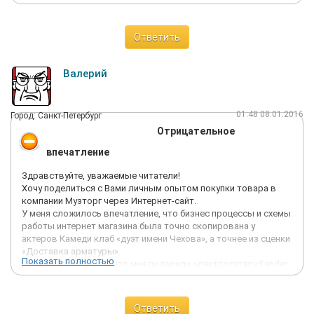
Ответить
Валерий
01:48 08.01.2016
Город: Санкт-Петербург
Отрицательное
впечатление
Здравствуйте, уважаемые читатели!
Хочу поделиться с Вами личным опытом покупки товара в
компании Музторг через Интернет-сайт.
У меня сложилось впечатление, что бизнес процессы и схемы
работы интернет магазина была точно скопирована у
актеров Камеди клаб «дуэт имени Чехова», а точнее из сценки
«Доставка арматуры».
Показать полностью
Всё началось с того, что мне подарили электрогитару Fender.
Я «прошерстил» Интернет и выяснил самую адекватную цену
на интересующий меня товар:
FENDER BLACK/RED LOGO 757, 00
Ответить