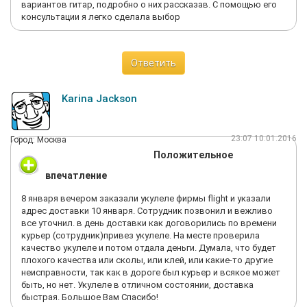
вариантов гитар, подробно о них рассказав. С помощью его
консультации я легко сделала выбор
Ответить
Karina Jackson
23:07 10.01.2016
Город: Москва
Положительное
впечатление
8 января вечером заказали укулеле фирмы flight и указали
адрес доставки 10 января. Сотрудник позвонил и вежливо
все уточнил. в день доставки как договорились по времени
курьер (сотрудник)привез укулеле. На месте проверила
качество укулеле и потом отдала деньги. Думала, что будет
плохого качества или сколы, или клей, или какие-то другие
неисправности, так как в дороге был курьер и всякое может
быть, но нет. Укулеле в отличном состоянии, доставка
быстрая. Большое Вам Спасибо!