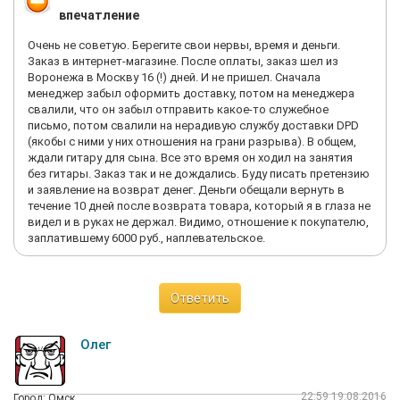
впечатление
Очень не советую. Берегите свои нервы, время и деньги.
Заказ в интернет-магазине. После оплаты, заказ шел из
Воронежа в Москву 16 (!) дней. И не пришел. Сначала
менеджер забыл оформить доставку, потом на менеджера
свалили, что он забыл отправить какое-то служебное
письмо, потом свалили на нерадивую службу доставки DPD
(якобы с ними у них отношения на грани разрыва). В общем,
ждали гитару для сына. Все это время он ходил на занятия
без гитары. Заказ так и не дождались. Буду писать претензию
и заявление на возврат денег. Деньги обещали вернуть в
течение 10 дней после возврата товара, который я в глаза не
видел и в руках не держал. Видимо, отношение к покупателю,
заплатившему 6000 руб., наплевательское.
Ответить
Олег
22:59 19.08.2016
Город: Омск