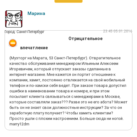
SENNHEISER HD 201 1 290, 00
FENDER MUSTANG I (V2) 8 950, 00
FENDER 10` CALIFORNIA CABLE CANDY APPLE RED 592, 00
Марина
FENDER URBAN STRAT/TELE GIG BAG 2 037, 00
ИТОГО: 13 626, 00 руб.
и 12 декабря в 03:57 утра нажал кнопку, заказать
23:45 05.01.2016
Город: Санкт-Петербург
вышеуказанный товар в кредит и с доставкой до дома.
Отрицательное
12 декабря где-то в середине дня мне позвонили из магазина
для подтверждения заказа, сказали, что доставка будет
впечатление
организована после подтверждения банка о заключении
договора на кредит (далее – Договор). А, и вот ещё что, из
(Музторг на Марата, 53 Санкт-Петербург). Отвратительное
всех написанных банков на сайте Музторга, предоставляет
качество обслуживания менеджером Ильиным Алексеем
услуги кредитования только банк «Тинькофф» под 70 %
Игоревичем, который отпускает заказы сделанные в
годовых на 10 месяцев!
интернет-магазине. Мне кажется он портит отношение к
70 %! Если честно я был шокирован этими цифрами! При том,
компании, хамит, постоянно отвлекается на свой мобильный
что средняя ставка потребительского кредита примерно 25
телефон и по-хамски себя ведет. При заказе товара допустил
% =).
ошибки в наименовании товара и номере, и при этом
Курьер из банка приехал ко мне на работу в понедельник 14
посылает клиента связываться с менеджерами в Москве,
декабря в 13:00, в строго в оговоренное время, без
которые составляли заказ??? Разве это не его абота? Может
опозданий.
быть он не знает свои должностные инструкции? За что он
После подписания всех бумаг сказал, что информация о
заработную плату получает? Чтобы хамить клиентам?
подписании Договора направлена в банк и в Музторг.
Просто ушли с плохим настроением. Больше сюда ни ногой.
Я отобедал и с прекрасным настроением вернулся в офис.
marry12dm
Набрал номер телефона Музторга, указанный красным
шрифтом на сайте Интернет-магазина.