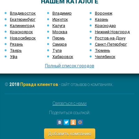
НАШЕМ КАТАЛОГЕ
Владивосток
Владимир
Воронеж
Екатеринбург
Иркутск
Казань
Калининград
Калуга
Краснодар
Красноярск
Москва
Нижний Новгород
Новосибирск
Пермь
Ростов-на-Дону
Рязань
Самара
Санкт-Петербург
Тверь
Тула
Тюмень
Уфа
Хабаровск
Челябинск
Полный список городов
©
2018
Правда клиентов
- сайт отзывов о компаниях.
Связаться с нами
Поделиться ссылкой:
Добавить компанию