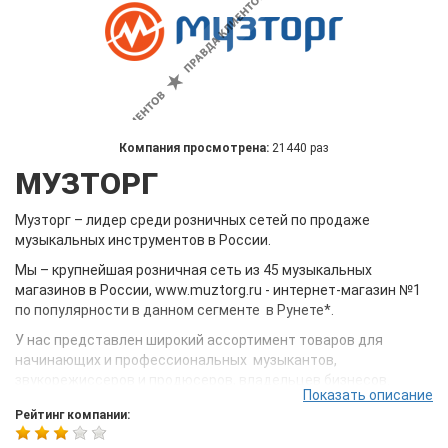
Компания просмотрена:
21440 раз
МУЗТОРГ
Музторг – лидер среди розничных сетей по продаже
музыкальных инструментов в России.
Мы – крупнейшая розничная сеть из 45 музыкальных
магазинов в России, www.muztorg.ru - интернет-магазин №1
по популярности в данном сегменте в Рунете*.
У нас представлен широкий ассортимент товаров для
начинающих и профессиональных музыкантов,
звукорежиссеров и продюсеров, владельцев бизнесов.
Показать описание
Компания - официальный дилер 300 мировых брендов
Рейтинг компании:
Yamaha, Fender, Ibanez, Gibson, Marshall, Casio, AKG, Shure,
Korg, Numark, Pioneer, Tamа, Zildjian, Mackie, JBL и других.