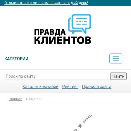
Отзывы клиентов о компаниях - каждый день!
КАТЕГОРИИ
Toggle
navigat
Найти
Каталог компаний
Рейтинг
Правила сайта
Главная
Музторг