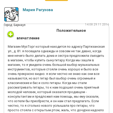
Мария Рагузова
14:08 29.11.2016
Город: Барнаул
Положительное
впечатление
Магазин МузТорг который находится по адресу Партизанская
ул., д. 81. я посещала однажды и совсем не так давно, когда
мне нечего было делать дома и сестра предложила съездить
в магазин, чтобы купить сыну гитару. Когда мы зашли в
магазин, то я увидела очень большой выбор музыкальных
инструментов, которые стояли очень хорошо и было все
очень прекрасно видно. я если честно не знаю как они все
называются, но вот гитар был выбор очень огромный и
классические и бас и соло гитары. Когда мы стали
рассматривать гитары, то к нам подошел очень приятный
молодой человек, который оказался продавцом -
консультантам и предложил нам помощь, мы ему сказали,
что хотели бы приобрести, и он нам стал предлагать. Если
честно, то я столько нового услышала про гитары, что
просто стояла с открытым ртом, жаль, что дочурке надоело