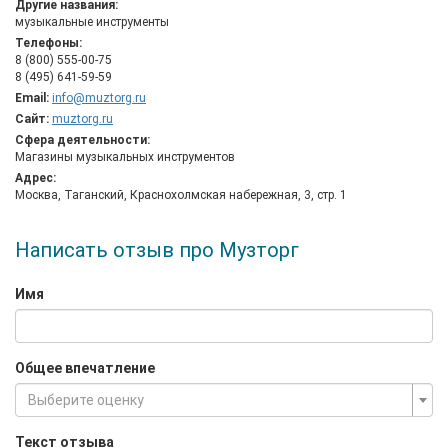
Другие названия:
Музторг – первый ритейлер в своем сегменте,
музыкальные инструменты
реализовавший омниканальный подход: в магазинах и онлайн
Телефоны:
8 (800) 555-00-75
для покупателей всегда единые цены, ассортимент и сервис.
8 (495) 641-59-59
Email:
info@muztorg.ru
Сайт:
muztorg.ru
Сфера деятельности:
Магазины музыкальных инструментов
Адрес:
Москва, Таганский, Краснохолмская набережная, 3, стр. 1
Написать отзыв про Музторг
Имя
Общее впечатление
Выберите оценку
Текст отзыва