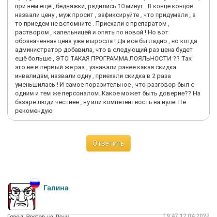
при нем ещё , бедняжки, рядились 10 минут . В конце концов
назвали цену , муж просит , зафиксируйте , что придумали , а
то приедем не вспомните . Приехали с препаратом ,
раствором , капельницей и опять по новой ! Но вот
обозначенная цена уже выросла ! Да все бы ладно , но когда
администратор добавила, что в следующий раз цена будет
ещё больше , ЭТО ТАКАЯ ПРОГРАММА ЛОЯЛЬНОСТИ ?? Так
это не в первый же раз , узнавали ранее какая скидка
инвалидам, назвали одну , приехали скидка в 2 раза
уменьшилась ! И самое поразительное , что разговор был с
одним и тем же персоналом. Какое может быть доверие?? На
базаре люди честнее , ну или компетентность на нуле. Не
рекомендую
Ответить
Галина
19:47 12.04.2022