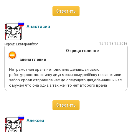
Ответить
Анастасия
15:19 18.12.2018
Город: Екатеринбург
Отрицательное
впечатление
Не грамотная врачь,не првильно делавшая свою
работу,проколола вену двух месячному ребёнку,так и не взяв
забор крови отправила нас до следущего дня,обвинивши нас
с мужем что она одна а так же что нет второго врача
Ответить
Алексей