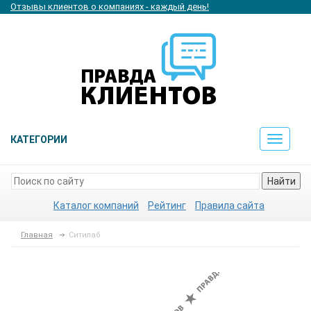
Отзывы клиентов о компаниях - каждый день!
КАТЕГОРИИ
Toggle
navigat
Найти
Каталог компаний
Рейтинг
Правила сайта
Главная
Ситилаб