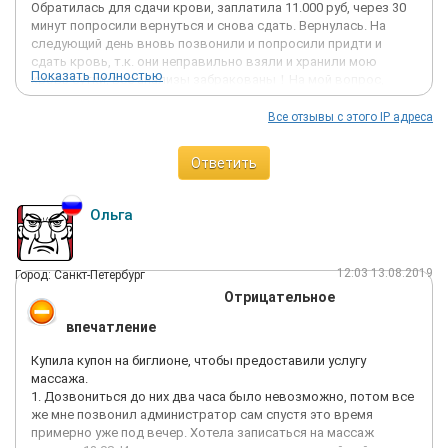
Обратилась для сдачи крови, заплатила 11.000 руб, через 30
минут попросили вернуться и снова сдать. Вернулась. На
следующий день вновь позвонили и попросили придти и
сдать кровь, т.к. они неправильно взяли и хранили мою
Показать полностью
кровь сутки, все анализы забракованы！На мой вопрос,
''Почему брали деньги и кровь, если не знали как брать？'',
ответ ''Мы сами только узнали,как брать и
Все отзывы с этого IP адреса
хранить''.Обратилась для возврата денег - для одобрения
нужно писать заявление и ожидать звонка. Спустя почти
Ответить
месяц никто не позвонил, хотя я обзвонивала неоднократно
горячую линию с претензиями,по которым должны были
позвонить - ни одного звонка с извинениями. Пришла сама в
Ольга
клинику, чтобы решили вопрос с возвратом - мне сказали,
''Зачем вам звонить, если вы сами пришли, и зачем
извиняться, если вы так настроены''.Впервые сталкиваюсь с
12:03 13.08.2019
Город: Санкт-Петербург
такой халатностью и безразличием к клиентам.
Отрицательное
впечатление
Купила купон на биглионе, чтобы предоставили услугу
массажа.
1. Дозвониться до них два часа было невозможно, потом все
же мне позвонил администратор сам спустя это время
примерно уже под вечер. Хотела записаться на массаж