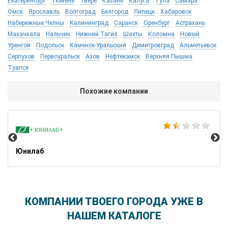
Екатеринбург
Тюмень
Тверь
Казань
Калуга
Тула
Самара
Омск
Ярославль
Волгоград
Белгород
Липецк
Хабаровск
Набережные Челны
Калининград
Саранск
Оренбург
Астрахань
Махачкала
Нальчик
Нижний Тагил
Шахты
Коломна
Новый
Уренгой
Подольск
Каменск-Уральский
Димитровград
Альметьевск
Серпухов
Первоуральск
Азов
Нефтекамск
Верхняя Пышма
Туапсе
Похожие компании
CM
Юнилаб
КОМПАНИИ ТВОЕГО ГОРОДА УЖЕ В
НАШЕМ КАТАЛОГЕ