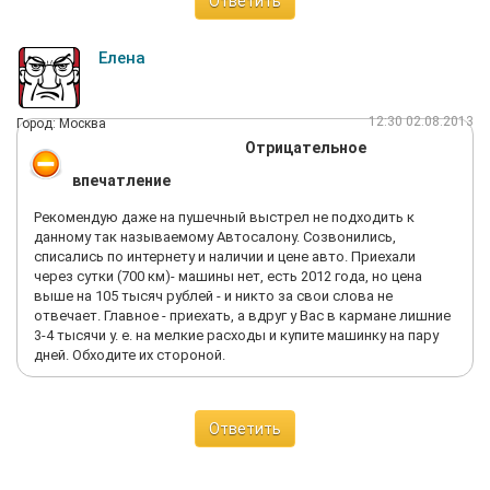
Ответить
сухой фильтр, захлопнул капот. Даже щуп не вытащил. Типа
на складе знают сколько выдавать. В результате все ТО -
слил/залил масло и вкрутил фильтр, даже не промазав его.
Елена
Класс! Записался на 13.00. Заехал в 14:20. Выехал в 14:35.
Заплатил за печать в книжку, т. к. сразу поехал к нормальным
армянам, слил и залил нормальное. И заодно проверил все
12:30 02.08.2013
Город: Москва
узлы. Т. к. это было первое ТО после обкатки. Больше ни
Отрицательное
ногой!
впечатление
Рекомендую даже на пушечный выстрел не подходить к
данному так называемому Автосалону. Созвонились,
списались по интернету и наличии и цене авто. Приехали
через сутки (700 км)- машины нет, есть 2012 года, но цена
выше на 105 тысяч рублей - и никто за свои слова не
отвечает. Главное - приехать, а вдруг у Вас в кармане лишние
3-4 тысячи у. е. на мелкие расходы и купите машинку на пару
дней. Обходите их стороной.
Ответить