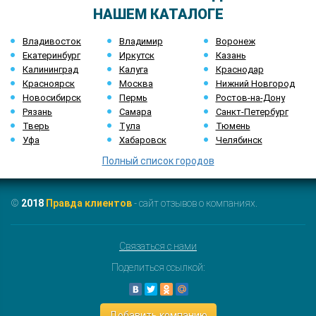
НАШЕМ КАТАЛОГЕ
Владивосток
Владимир
Воронеж
Екатеринбург
Иркутск
Казань
Калининград
Калуга
Краснодар
Красноярск
Москва
Нижний Новгород
Новосибирск
Пермь
Ростов-на-Дону
Рязань
Самара
Санкт-Петербург
Тверь
Тула
Тюмень
Уфа
Хабаровск
Челябинск
Полный список городов
©
2018
Правда клиентов
- сайт отзывов о компаниях.
Связаться с нами
Поделиться ссылкой:
Добавить компанию