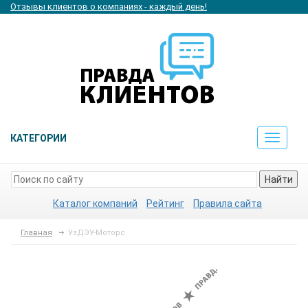
Отзывы клиентов о компаниях - каждый день!
КАТЕГОРИИ
Toggle
navigat
Найти
Каталог компаний
Рейтинг
Правила сайта
Главная
УзДЭУ-Моторс