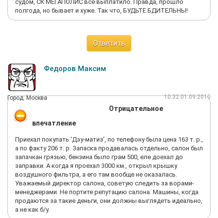
судом, СК МЕГАПОЛИС всё выплатило. Правда, прошло
полгода, но бывает и хуже. Так что, БУДЬТЕ БДИТЕЛЬНЫ!
Ответить
Федоров Максим
10:32 01.09.2010
Город: Москва
Отрицательное
впечатление
Приехал покупать 'Дэу-матиз', по телефону была цена 163 т. р.,
а по факту 206 т. р. Запаска продавалась отдельно, салон был
запачкан грязью, бензина было грам 500, еле доехал до
заправки. А когда я проехал 3000 км., открыл крышку
воздушного фильтра, а его там вообще не оказалась.
Уважаемый директор салона, советую следить за ворами-
менеджерами. Не портите репутацию салона. Машины, когда
продаются за такие деньги, они должны выглядеть идеально,
а не как б/у.