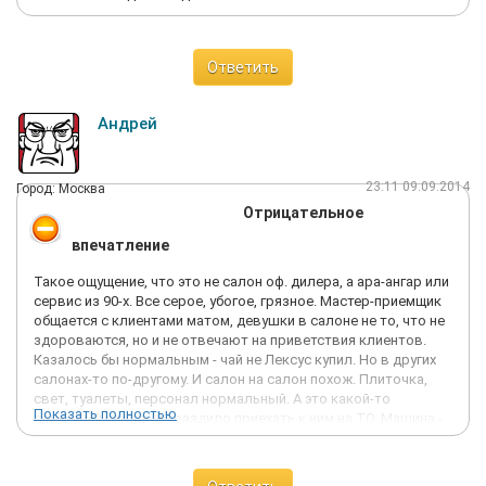
Ответить
Андрей
23:11 09.09.2014
Город: Москва
Отрицательное
впечатление
Такое ощущение, что это не салон оф. дилера, а ара-ангар или
сервис из 90-х. Все серое, убогое, грязное. Мастер-приемщик
общается с клиентами матом, девушки в салоне не то, что не
здороваются, но и не отвечают на приветствия клиентов.
Казалось бы нормальным - чай не Лексус купил. Но в других
салонах-то по-другому. И салон на салон похож. Плиточка,
свет, туалеты, персонал нормальный. А это какой-то
Показать полностью
совковый склад. Угораздило приехать к ним на ТО. Машина -
Джентра. На все мои вопросы мастер давал ответы типа
'честно говоря, я не знаю' или 'не знаю - я не электрик'. Какое
масло льют - 'не знаю, мне выдают из бочки'. Залил, вкрутил