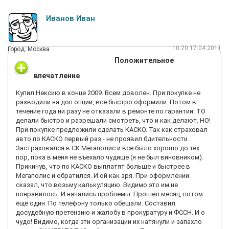
Иванов Иван
10:20 17.04.2011
Город: Москва
Положительное
впечатление
Купил Нексию в конце 2009. Всем доволен. При покупке не
разводили на доп опции, всё быстро оформили. Потом в
течение года ни разу не отказали в ремонте по гарантии. ТО
делали быстро и разрешали смотреть, что и как делают. НО!
При покупке предложили сделать КАСКО. Так как страховал
авто по КАСКО первый раз - не проявил бдительности.
Застраховался в СК Мегаполис и всё было хорошо до тех
пор, пока в меня не въехало чудище (я не был виновником).
Прикинув, что по КАСКО выплатят больше и быстрее в
Мегаполис и обратился. И ой как зря. При оформлении
сказал, что возьму калькуляцию. Видимо это им не
понравилось. И начались проблемы. Прошёл месяц, потом
ёщё один. По телефону только обещали. Составил
досудебную претензию и жалобу в прокуратуру и ФССН. И о
чудо! Видимо, когда эти организации их натянули и запахло