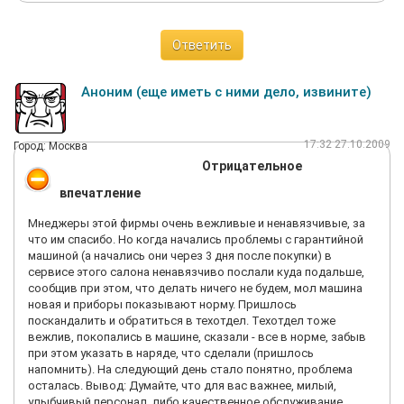
Ответить
Аноним (еще иметь с ними дело, извините)
17:32 27.10.2009
Город: Москва
Отрицательное
впечатление
Мнеджеры этой фирмы очень вежливые и ненавязчивые, за
что им спасибо. Но когда начались проблемы с гарантийной
машиной (а начались они через 3 дня после покупки) в
сервисе этого салона ненавязчиво послали куда подальше,
сообщив при этом, что делать ничего не будем, мол машина
новая и приборы показывают норму. Пришлось
поскандалить и обратиться в техотдел. Техотдел тоже
вежлив, покопались в машине, сказали - все в норме, забыв
при этом указать в наряде, что сделали (пришлось
напомнить). На следующий день стало понятно, проблема
осталась. Вывод: Думайте, что для вас важнее, милый,
улыбчивый персонал, либо качественное обслуживание