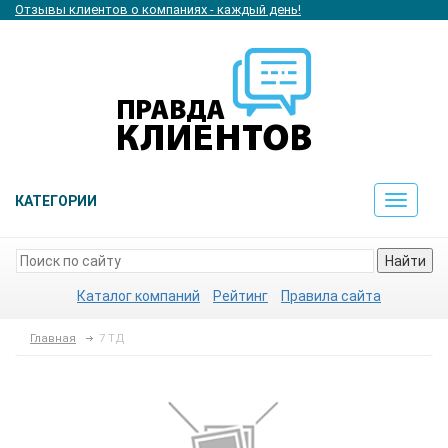
Отзывы клиентов о компаниях - каждый день!
КАТЕГОРИИ
Toggle
navigat
Найти
Каталог компаний
Рейтинг
Правила сайта
Главная
7 ТД