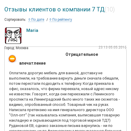
Отзывы клиентов о компании 7 ТД
(10)
Сортировать:
По дате
По рейтингу
Maria
23:13 05.05.2015
Город: Москва
Отрицательное
впечатление
Оплатила дорогую мебель для ванной, доставку не
выполнили, на требование вернуть деньги сначала обещали,
потом перестали подходить к телефону. Когда приехала в
офис, оказалось, что фирма переехала, новый адрес никому
не известен. Говорят, когда они переезжали с Ленинского
проспекта на Ленинградский было много таких же сюжетов -
видимо, опробованный способ. Товарный чек на руках.
Написала претензию на имя генерального директора ООО
"Олл-опт" (так называлась компания, выписавшая товарную
накладную и скрывающаяся под торговой маркой ТД7)
Рудановой ЕВ, однако заказные письма вернулись - ни по
юридическому, ни по физическому адресу указанная барышня