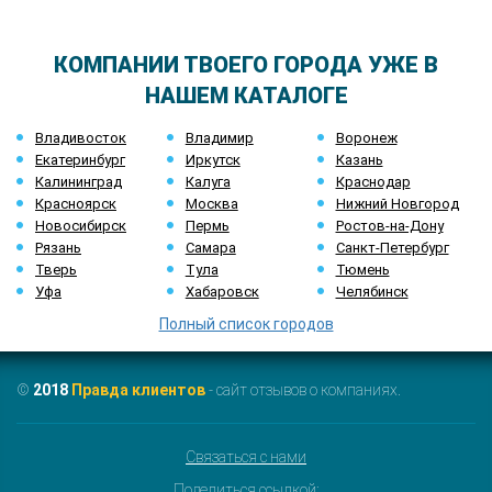
КОМПАНИИ ТВОЕГО ГОРОДА УЖЕ В
НАШЕМ КАТАЛОГЕ
Владивосток
Владимир
Воронеж
Екатеринбург
Иркутск
Казань
Калининград
Калуга
Краснодар
Красноярск
Москва
Нижний Новгород
Новосибирск
Пермь
Ростов-на-Дону
Рязань
Самара
Санкт-Петербург
Тверь
Тула
Тюмень
Уфа
Хабаровск
Челябинск
Полный список городов
©
2018
Правда клиентов
- сайт отзывов о компаниях.
Связаться с нами
Поделиться ссылкой: