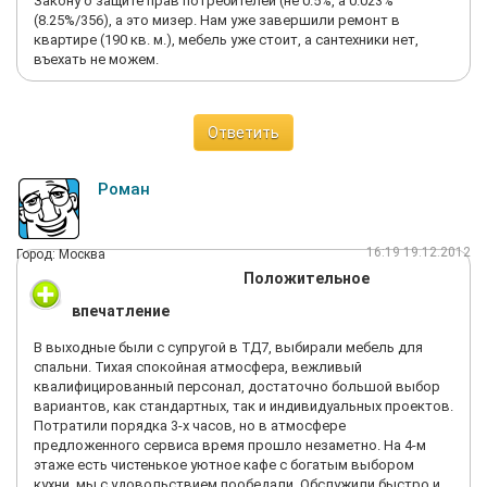
Закону о защите прав потребителей (не 0.5%, а 0.023%
(8.25%/356), а это мизер. Нам уже завершили ремонт в
квартире (190 кв. м.), мебель уже стоит, а сантехники нет,
въехать не можем.
Ответить
Роман
16:19 19.12.2012
Город: Москва
Положительное
впечатление
В выходные были с супругой в ТД7, выбирали мебель для
спальни. Тихая спокойная атмосфера, вежливый
квалифицированный персонал, достаточно большой выбор
вариантов, как стандартных, так и индивидуальных проектов.
Потратили порядка 3-х часов, но в атмосфере
предложенного сервиса время прошло незаметно. На 4-м
этаже есть чистенькое уютное кафе с богатым выбором
кухни, мы с удовольствием пообедали. Обслужили быстро и