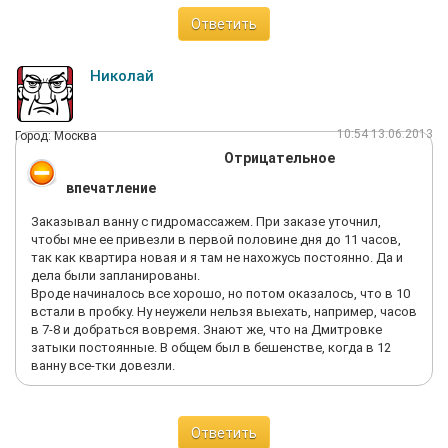
расколота и аккуратно запенена, и даже подкрашена
Ответить
примерно в цвет основного пенопласта. Но основной
пенопласт прочный, а заделано-то пеной, а это бутафория.
Еду тут же в ТД7, со мной разговаривать не хотят - тудыть-
Николай
растудыть, пишите рекламацию. Через неделю-две получаю
ответ - в получении расписались, идите куда подальше, не
мешайте работать. Обратился в общество по защите прав
10:54 13.06.2013
Город: Москва
потребителей, там такой же ответ - получали на юр. лицо, это
Отрицательное
не наш случай, мы работаем только с физ. лицами, не
мешайте работать. Идти в суд, больше потеряешь, а
впечатление
результат непредсказуем. Что дальше, не знаю. Остается
изливать зло и обиду здесь.
Заказывал ванну с гидромассажем. При заказе уточнил,
чтобы мне ее привезли в первой половине дня до 11 часов,
так как квартира новая и я там не нахожусь постоянно. Да и
дела были запланированы.
Вроде начиналось все хорошо, но потом оказалось, что в 10
встали в пробку. Ну неужели нельзя выехать, например, часов
в 7-8 и добраться вовремя. Знают же, что на Дмитровке
затыки постоянные. В общем был в бешенстве, когда в 12
ванну все-тки довезли.
Ответить