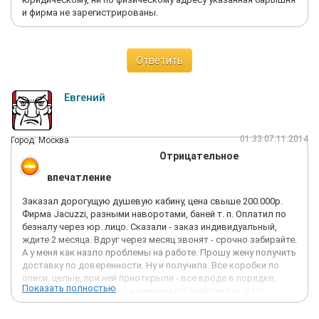
и фирма не зарегистрированы.
Ответить
Евгений
01:33 07.11.2014
Город: Москва
Отрицательное
впечатление
Заказал дорогущую душевую кабину, цена свыше 200.000р.
Фирма Jacuzzi, разными наворотами, баней т. п. Оплатил по
безналу через юр. лицо. Сказали - заказ индивидуальный,
ждите 2 месяца. Вдруг через месяц звонят - срочно забирайте.
А у меня как назло проблемы на работе. Прошу жену получить
доставку по доверенности. Ну и получила. Все коробки по
описи, целые, при ней приоткрыли - все вроде в порядке.
Показать полностью
Через 2 часа приезжаю, начинаем устанавливать, и тут
выясняется, что поддон расколот - сверху-то пластик цел, а с
снизу (с обратной стороны) пенопластовая основа