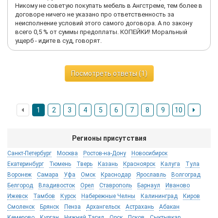
Никому не советую покупать мебель в Ангстреме, тем более в
договоре ничего не указано про ответственность за
неисполнение условий этого самого договора. А по закону
всего 0,5 % от суммы предоплаты. КОПЕЙКИ! Моральный
ущерб - идите в суд, говорят.
Посмотреть ответы (1)
1
2
3
4
5
6
7
8
9
10
Регионы присутствия
Санкт-Петербург
Москва
Ростов-на-Дону
Новосибирск
Екатеринбург
Тюмень
Тверь
Казань
Красноярск
Калуга
Тула
Воронеж
Самара
Уфа
Омск
Краснодар
Ярославль
Волгоград
Белгород
Владивосток
Орел
Ставрополь
Барнаул
Иваново
Ижевск
Тамбов
Курск
Набережные Челны
Калининград
Киров
Смоленск
Брянск
Пенза
Архангельск
Астрахань
Абакан
Кемерово
Курган
Нижний Тагил
Орск
Псков
Сыктывкар