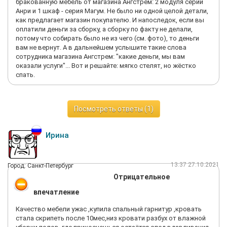
бракованную мебель от магазина Ангстрем: 2 модуля серии
Анри и 1 шкаф - серия Магум. Не было ни одной целой детали,
как предлагает магазин покупателю. И напоследок, если вы
оплатили деньги за сборку, а сборку по факту не делали,
потому что собирать было не из чего (см. фото), то деньги
вам не вернут. А в дальнейшем услышите такие слова
сотрудника магазина Ангстрем: "какие деньги, мы вам
оказали услуги"... Вот и решайте: мягко стелят, но жёстко
спать.
Посмотреть ответы (1)
Ирина
13:37 27.10.2021
Город: Санкт-Петербург
Отрицательное
впечатление
Качество мебели ужас ,купила спальный гарнитур ,кровать
стала скрипеть после 10мес,низ кровати разбух от влажной