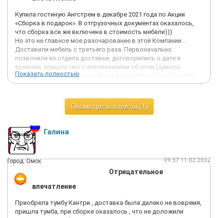
Купила гостиную Ангстрем в декабре 2021 года по Акции
«Сборка в подарок». В отгрузочных документах оказалось,
что сборка все же включена в стоимость мебели)))
Но это не главное мое разочарование в этой Компании…
Доставили мебель с третьего раза. Первоначально
позвонили из отдела доставки, договорились о дате и
времени, пришла смс с напоминанием об этом (думала-
Показать полностью
круто!). Я отпросилась с работы и ожидала с 12 до 23 часов,
но не привезли… Со второй попытки доставили, но при
сборке мебели оказалось, что две коробки были не из моей
комплектации гостиной. Резюмирую: ПОРВАН НАТЯЖНОЙ
Посмотреть ответы (1)
ПОТОЛОК в комнате, мебель стоит в недособранном виде.
Сообщила о прецеденте в офис продаж, написала Претензию,
приложила фото- ожидала месяц, ответа не последовало.
Галина
Затем Претензию направила в центральный офис, ожидаю
третий месяц хоть какой-то реакции руководства Ангстрем,
но ни звонка, ни ответа ….
09:57 11.02.2022
Город: Омск
Написала отзыв на сайте Ангстрем, но его не опубликовали
Отрицательное
(!).
Если бы я в декабре знала, что останусь «у разбитого
впечатление
корыта», то однозначно бы не связалась с Компанией
Ангстрем.
Приобрела тумбу Кантри , доставка была далеко не вовремя,
пришла тумба, при сборке оказалось , что не доложили