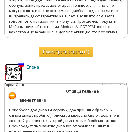
уборки полов ,где прикоснешься остаётся след вдавливания,
обслуживание продавцов отвратительное ,они ничего не
могут решить в плане рекламации ,мебели год ,а нервы все
вытрепали,дают гарантию на 10лет ,а если что случается,
говорят ,что не гарантийный случай! Прежде чем покупать
Мебель ,почитайте отзывы ,Мебель АНГСТРЕМ плохого
качества и цена завышена,делают Акции ,но это все обман !
Посмотреть ответы (1)
Елена
12:05 06.10.2021
Город: Орск
Отрицательное
впечатление
Приобрела два диваны дорогих, два пришли с браком. У
одном днище пробито( причём запаковано было идеально в
жесткой упаковке), а второй диван весь в белёсых пятнах.
Производитель в замене диванов отказывает. Опыт и
впечатление от компании негативные