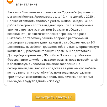
впечатление
Заказали 3 письменных стола серия "Адажио"в фирменном
магазине Москва, Ярославское ш д 19, к 1 в декабре 2020г.
Полная стоимость столов с учетом 50 проц скидки- 48773
рубля. Все сроки поставки давно прошли. На телефонные
звонки отвечают заученными фразами и обещают
перезвонить, сроки изготовления переносили 4 раза.
Пыталась по телефону решить вопрос о расторжении
договора и возврате денег, каждый раз обещали через 2-3
дня поставить мебель! Пришлось обратиться в юридическую
компанию "Департамент защиты прав" они подготовили
Досудебную претензию, Жалобы в Прокурору г Москвы,
Федеральную службу по надзору защиты прав потребителей
и благополучия человека, исковое заявление. На
сегодняшний день вернули средства за уплаченную мебель,
но не выплатили неустойку ( за пользование денежными
средствами и не компенсировали юридические расходы)
Вынуждена буду подавать иск в суд.
Посмотреть ответы (1)