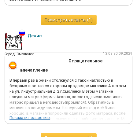
Посмотреть ответы (1)
Денис
13:08 30.09.2021
Город: Смоленск
Отрицательное
впечатление
В первый раз в жизни столкнулся с такой наглостью и
безграмотностью со стороны продовцов магазина Ангстрем
на ул. Индустриальная д. 2.г.Смоленск.В этом магазине
покупали матрас фирмы Аскона, после года использования
матрас пришёл в негодность(промялся). Обратились в
магазин по поводу замены. На первый взгляд всё было
хорошо, в магазине попросили сделать фото матраса, после
Показать полностью
чего согласились либо поменять его, либо вернуть деньги. Мы
решили обменять его на такой же, пришли в магазин
пообщались с продавцами, после чего узнали что матрас
подорожал и нам необходимо доплатить разницу.