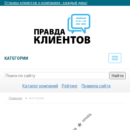
Отзывы клиентов о компаниях - каждый день!
КАТЕГОРИИ
Toggle
navigat
Найти
Каталог компаний
Рейтинг
Правила сайта
Главная
Ангстрем