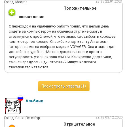
23:35 22.01.2021
Город: Москва
подать на компанию в суд, отвели, чтобы читали
Положительное
внимательно договор: там прописано, когда посчитаем нужно
тогда привезём. Вот и получается, что Заказчик, обязан
впечатление
придерживаться договора, а Исполнитель нет. Если бы
изначально мне проговорили про такую позицию в договоре,
С переходом на удаленную работу понял, что целый день
то я бы ничего не покупал в компании Ангстрем. Знаю точно,
сидеть за компьютером на обычном стуле не смогу и
что не смотря на то чем всё закончится, я не пойду покупать в
столкнулся с проблемой, что не знаю, как выбрать хорошее
Ангстрем, даже если она будет единственной в городе. По
компьютерное кресло. Спасибо консультанту Ангстрем,
поводу качества мебели пока не могу написать отзыв, так как
которая помогла выбрать модель VOYAGER. Она и выглядит
до сих ожидаю прибытия заказа. Пишу, чтобы люди знали,
достойно, и удобная. Можно даже качаться и просто
как к вам относятся в компании Ангстрем. "Ну они же
регулировать угол наклона спинки. Как кресло доставили,
заплатили, подумаешь, дождутся, когда надо." - мысли
так не нарадуюсь. Единственный минус: колесики
руководителя, скорее всего.
тяжеловато катаются
Посмотреть ответы (1)
Альбина
22:18 03.12.2020
Город: Санкт-Петербург
Отрицательное