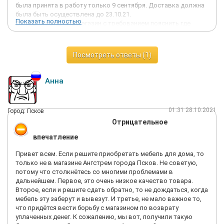
была принята в работу только 9 сентября. Доставка должна
была быть осуществлена до 23.10.21.
Показать полностью
24.10.21 я пришла в магазин с требованием пояснить где
обещанная деталь. Обещали связаться на днях со мной.
28.10.21 привезли деталь, потом приехал сборщик.
Выяснилось, что бракованную деталь грузчики обязаны были
Посмотреть ответы (1)
оставить у меня до прибытия сборщика мебели. В том коробе,
который забрали грузчики лежали также задние стенки
шкафа. А в короб с новой деталью не вложили такие стенки.
Анна
В итоге, мой шкаф СНОВА НЕ МОГУТ СОБРАТЬ, А ДЕТАЛЬ,
увезённая грузчиками, ОТСУТСТВУЕТ на складе. Я снова БЕЗ
ШКАФА по ВИНЕ компании!!! Перспектива очередного
01:31 28.10.2021
Город: Псков
ожидания в полтора месяца меня КАТЕГОРИЧЕСКИ НЕ
Отрицательное
УСТРАИВАЕТ!!!!!!!!!!отвратительная компания!! ни за что не
советую связываться с ней!
впечатление
Привет всем. Если решите приобретать мебель для дома, то
только не в магазине Ангстрем города Псков. Не советую,
потому что столкнётесь со многими проблемами в
дальнейшем. Первое, это очень низкое качество товара.
Второе, если и решите сдать обратно, то не дождаться, когда
мебель эту заберут и вывезут. И третье, не мало важное то,
что придётся вести борьбу с магазином по возврату
уплаченных денег. К сожалению, мы вот, получили такую