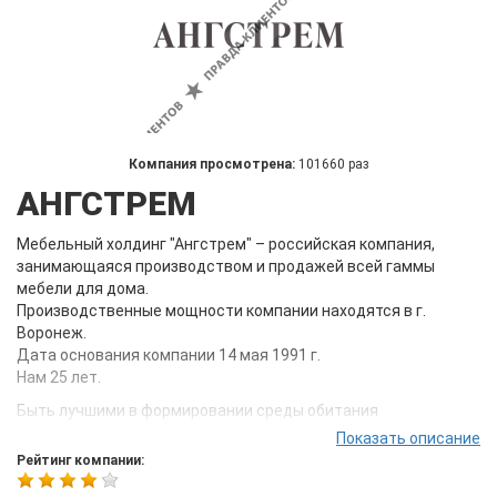
Компания просмотрена:
101660 раз
АНГСТРЕМ
Мебельный холдинг "Ангстрем" – российская компания,
занимающаяся производством и продажей всей гаммы
мебели для дома.
Производственные мощности компании находятся в г.
Воронеж.
Дата основания компании 14 мая 1991 г.
Нам 25 лет.
Быть лучшими в формировании среды обитания
современного человека. Постоянно развиваться и
Показать описание
воплощать самые яркие идеи и мечты о комфорте в
Рейтинг компании:
реальность. Делать мир – совершеннее, а людей: клиентов,