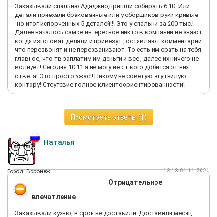
Заказывали спальню Ададжио,пришли собирать 6.10. Или
детали приехали бракованные или у сборщиков руки кривые
-но итог испорченных 5 деталей!!! Это у спальни за 200 тыс.!
Далее началось самое интересное никто в компании не знают
когда изготовят делали и привезут , оставляют комментарий
что перезвонят и не перезванивают. То есть им срать на тебя
главное, что тв заплатим им деньги и все , далее их ничего не
волнует! Сегодня 10.11 я не могу не от кого добится от них
ответа! Это просто ужас!! Никому не советую эту гнилую
контору! Отсутсвие полное клиентоориентированности!
Посмотреть ответы (1)
Наталья
13:18 01.11.2021
Город: Воронеж
Отрицательное
впечатление
Заказывали кухню, в срок не доставили. Доставили месяц