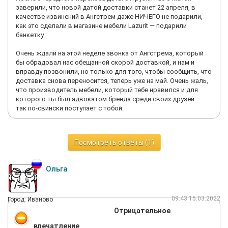
течении 45 суток. При том что мы уже ждали мебель более 2-х
заверили, что новой датой доставки станет 22 апреля, в
месяцев. Я стал искать выходы и нашел компанию которая
качестве извинений в Ангстрем даже НИЧЕГО не подарили,
согласилась исправить их недочет за 3000руьлей в течении 2
как это сделали в магазине мебели Lazurit — подарили
дней. Мною был предложен вариант компенсации затрат. На
банкетку.
это я получил отказ и мне пообещали что в ближайшее время
со мной свяжется специалист гарантийного отдела. Прошло
Очень ждали на этой неделе звонка от Ангстрема, который
уже 3 недели, я исправил все за свой счет но специалист так
бы обрадовал нас обещанной скорой доставкой, и нам и
и не позвонил.
вправду позвонили, но только для того, чтобы сообщить, что
Единственный положительный момент это менеджер с
доставка снова переносится, теперь уже на май. Очень жаль,
которым мы работали. очень душевно подошел, жаль
что производитель мебели, который тебе нравился и для
только что уволился перед получением заказа.
которого ты был адвокатом бренда среди своих друзей —
так по-свински поступает с тобой.
Посмотреть ответы (1)
Ольга
09:43 15.03.2022
Город: Иваново
Отрицательное
впечатление