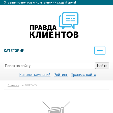
Отзывы клиентов о компаниях - каждый день!
КАТЕГОРИИ
Toggle
navigat
Найти
Каталог компаний
Рейтинг
Правила сайта
Главная
DUROVIV