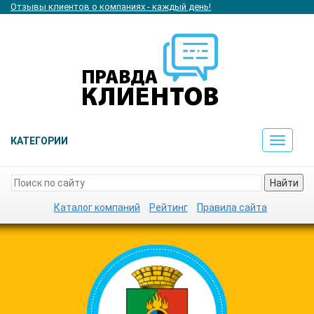
Отзывы клиентов о компаниях - каждый день!
КАТЕГОРИИ
Toggle
navigat
Найти
Каталог компаний
Рейтинг
Правила сайта