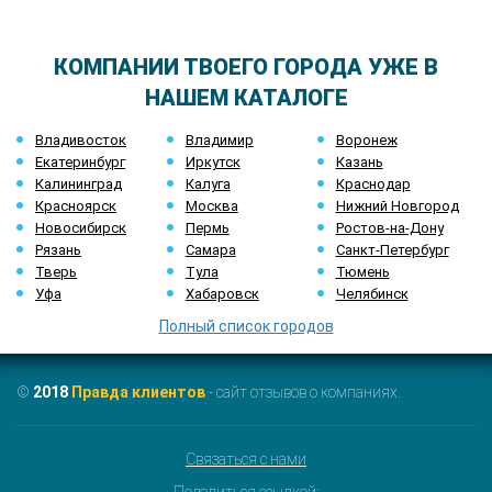
КОМПАНИИ ТВОЕГО ГОРОДА УЖЕ В
НАШЕМ КАТАЛОГЕ
Владивосток
Владимир
Воронеж
Екатеринбург
Иркутск
Казань
Калининград
Калуга
Краснодар
Красноярск
Москва
Нижний Новгород
Новосибирск
Пермь
Ростов-на-Дону
Рязань
Самара
Санкт-Петербург
Тверь
Тула
Тюмень
Уфа
Хабаровск
Челябинск
Полный список городов
©
2018
Правда клиентов
- сайт отзывов о компаниях.
Связаться с нами