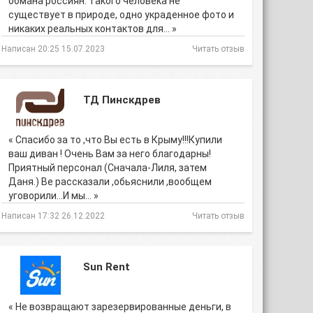
обмана россиян. Такого человека не
существует в природе, одно украденное фото и
никаких реальных контактов для… »
Написан 20:25 15.07.2023
Читать отзыв
ТД Пинскдрев
« Спасибо за то ,что Вы есть в Крыму!!!Купили
ваш диван ! Очень Вам за него благодарны!
Приятный персонал (Сначала-Лиля, затем
Даня.) Ве рассказали ,обьяснили ,вообщем
уговорили...И мы… »
Написан 17:32 26.12.2022
Читать отзыв
Sun Rent
« Не возвращают зарезервированные деньги, в