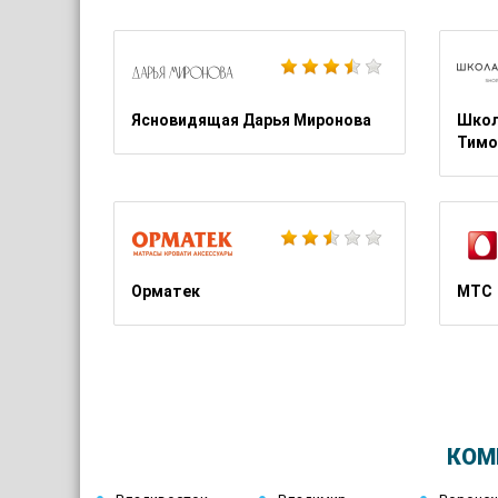
Ясновидящая Дарья Миронова
Школ
Тимо
Орматек
МТС
КОМ