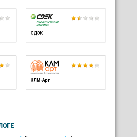
Школа Шопинга Татьяны Тимофеевой
Сеть магазинов Пуд
СДЭК
МТС
Мосавтошина
КЛМ-Арт
ЛОГЕ