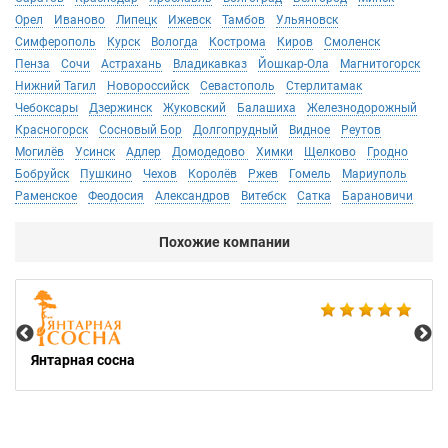
Орел
Иваново
Липецк
Ижевск
Тамбов
Ульяновск
Симферополь
Курск
Вологда
Кострома
Киров
Смоленск
Пенза
Сочи
Астрахань
Владикавказ
Йошкар-Ола
Магнитогорск
Нижний Тагил
Новороссийск
Севастополь
Стерлитамак
Чебоксары
Дзержинск
Жуковский
Балашиха
Железнодорожный
Красногорск
Сосновый Бор
Долгопрудный
Видное
Реутов
Могилёв
Усинск
Адлер
Домодедово
Химки
Щелково
Гродно
Бобруйск
Пушкино
Чехов
Королёв
Ржев
Гомель
Мариуполь
Раменское
Феодосия
Александров
Витебск
Сатка
Барановичи
Похожие компании
Bes
Янтарная сосна