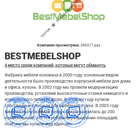
Компания просмотрена:
349317 раз
BESTMEBELSHOP
4 место среди компаний, которые могут обмануть
Фабрика мебели основана в 2000 году, основным видом
деятельности было производство корпусной мебели для дома
и офиса, кухонь. В 2002 году мы провели модернизацию
производства, установив высокоточные станки немецкого и
итальянского производства. В этом же году купили
собственные площади для мебельного цеха. В 2003 году
линейка выпускаемой продукции расширилась до 200
наименований, это потребовало расширения площадей,
поэтому мы купили еще один цех.