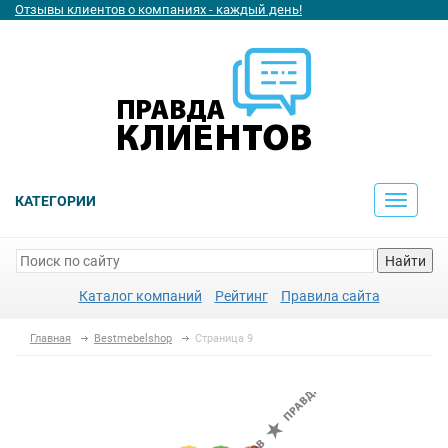
Отзывы клиентов о компаниях - каждый день!
КАТЕГОРИИ
Toggle
navigati
Найти
Каталог компаний
Рейтинг
Правила сайта
Главная
Bestmebelshop
Страница 9