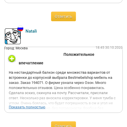
Ответить
Natali
18:45 30.10.2025
Город: Москва
Положительное
впечатление
На нестандартный балкон среди множества вариантов от
встроенки до корпусной выбрала Bestmebelshop мебель на
заказ. Заказ 194071. О фирме узнала через Озон. Много
положительных отзывов. Цена особенно понравилась.
Сделала эскиз, скинула на почту. Рассчитали, прислали
ответ. Несколько раз вносила корректировки. У меня тумба с
углом. Очень боялась, что будет погрешность в см и угол не
Показать полностью
встанет. Сделали точно, без погрешности. Вообще без
погрешности!
Все, что задумала, все сделали. Отделение для стремянки,
количество полок, расстояние для табуретки. Попросила
Ответить