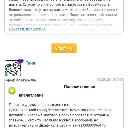
деньги. Случайно в интернете наткнулась на БестМебель.
Выяснилось, что у них на сайте можно самой спроектировать
по размерам желаемые позиции. После оставленной заявки
на сайте со мной связался менеджер, который более
детально прорабатывал каждый шаг. Терпеливо ждали от
Показать полностью
меня когда я выберу цвет фасадов, предоставили дизайнера
который посоветовал цвет.
Вывод:
Добросовестные ребята, сделали все качественно. Долго
Ответить
согласовывали проект, подключались дизайнеры и
проектировщики т.к. заказ был не стандартный.
Посоветовали какой лучше выбрать цвет фасада, фрезеровку
Таня
выбирала сама в шоурум из представленной мебели. Учли
все мои пожелания, остались только положительные
впечатления. Надо было придумать крепления к стене и
19:35 30.10.2025
Город: Йошкар-Ола
натяжному потолку, справились со всеми задачами. Сборщик
Положительное
подогнал фасады по размерам на месте.
Как совет для развития, надо расширять цветовую палитру и
впечатление
цены вам не будет!
Приятно удивили ассортимент и цены!
Заказы и изделия:
Доставка в мой город бесплатная. Качество хорошее, всех
Заказ 00000197445, изделие ИН Тумба в ванную (896х370х480)
деталей и крепежа хватило. Сборка простая и быстрая! А
Заказ 00000197444, изделие ИН Фасады (920х1215х97)
главное, шкаф - то, что было нужно! Небольшой, но
Цвет нежно голубой.
вместительный! Шкаф- купе Бэст 7( заказ 00000196475)