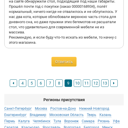
на сайте обнаружили стол, подходящий под наши габариты.
Прошёл почти год с покупки (заказ 00000168934), полёт
нормальный, ничего нигде не отвалилось и не облупилось. У
нас два кота, которые облюбовали верхнюю часть стола для
дневного сна, но даже прыжки этих бегемотов не расшатали
стол, что удивительно для современной мебели не из
массива.
Рекомендую, и если буду что-то искать из мебели, то начну с
этого магазина.
Ответить
4
5
6
7
8
9
10
11
12
13
Регионы присутствия
Санкт-Петербург
Москва
Ростов-на-Дону
Нижний Новгород
Екатеринбург
Владимир
Московская Область
Тверь
Казань
Пермь
Калуга
Челябинск
Тула
Воронеж
Самара
Рязань
Уфа
Саратов
Краснодар
Ярославль
Волгоград
Белгород
Минск