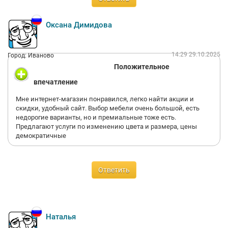
дополнительную полочку положить, сделали. Для тумбы
нужен был выдвижной ящик. Вся мебель очень
вместительная.
Оксана Димидова
Срок изготовления 1 день. Оплата наличными по факту
получения или картой на сайте Доставка на следующий день
бесплатная до подъезда. Упаковка отличная.
14:29 29.10.2025
Город: Иваново
Сборка дня через 2-3. Стоимость сборки 10% от стоимости
Положительное
заказа. У меня Дуб Крафт Белый, поэтому цена сборки
немного больше получилась, чем стандартные панели.
впечатление
Сборку осуществляет фирма-партнер. Заранее сбросила эскиз
сборщику мебели. В назначенный день собрал часа за 1,5-2.
Мне интернет-магазин понравился, легко найти акции и
Битых углов не было, положили 2 вида крепежа: внутренний и
скидки, удобный сайт. Выбор мебели очень большой, есть
внешний (на выбор, кому как удобней).
недорогие варианты, но и премиальные тоже есть.
Если есть фантазия, прагматичность и умение делать точные
Предлагают услуги по изменению цвета и размера, цены
замеры, то смело заказывайте здесь мебель. Хорошая
демократичные
альтернатива встроенной мебели по значительно меньшей
стоимости.
Ответить
Наталья