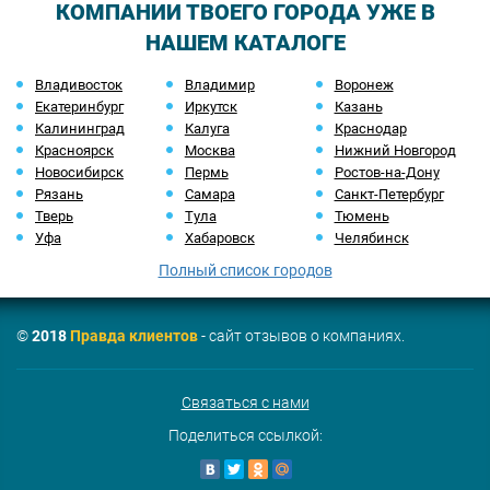
КОМПАНИИ ТВОЕГО ГОРОДА УЖЕ В
НАШЕМ КАТАЛОГЕ
Владивосток
Владимир
Воронеж
Екатеринбург
Иркутск
Казань
Калининград
Калуга
Краснодар
Красноярск
Москва
Нижний Новгород
Новосибирск
Пермь
Ростов-на-Дону
Рязань
Самара
Санкт-Петербург
Тверь
Тула
Тюмень
Уфа
Хабаровск
Челябинск
Полный список городов
©
2018
Правда клиентов
- сайт отзывов о компаниях.
Связаться с нами
Поделиться ссылкой: