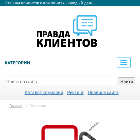
Отзывы клиентов о компаниях - каждый день!
КАТЕГОРИИ
Toggle
navigati
Найти
Каталог компаний
Рейтинг
Правила сайта
Главная
Газелькин