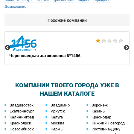
Санкт-Петербург
Москва
Красногорск
Видное
Одинцово
Домодедово
Похожие компании
Ca
Череповецкая автоколонна №1456
КОМПАНИИ ТВОЕГО ГОРОДА УЖЕ В
НАШЕМ КАТАЛОГЕ
Владивосток
Владимир
Воронеж
Екатеринбург
Иркутск
Казань
Калининград
Калуга
Краснодар
Красноярск
Москва
Нижний Новгород
Новосибирск
Пермь
Ростов-на-Дону