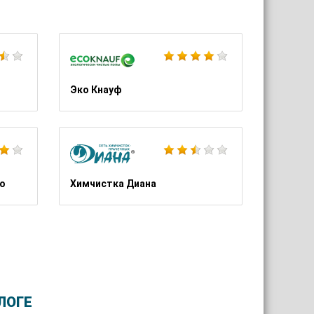
Ютека
Эконика Стиль
Эко Кнауф
Школа Index
Центр доктора Буб
о
Химчистка Диана
ЛОГЕ