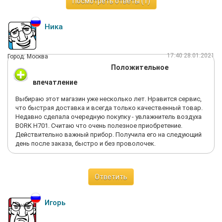
Посмотреть ответы (1)
ногой!
Надеюсь руководство этот отзыв увидит и пересмотрит
Ника
политику. Так как в современном мире надо идти на встречу
клиентам. Мы не просили вернуть деньги, просто попросили
сделать обмен на другую модель. Готовы были возместить
17:40 28.01.2021
Город: Москва
все расходы на задор и новую доставку товара.
Положительное
Жаль, что нас не услышали.
впечатление
Выбираю этот магазин уже несколько лет. Нравится сервис,
что быстрая доставка и всегда только качественный товар.
Недавно сделала очередную покупку - увлажнитель воздуха
BORK H701. Считаю что очень полезное приобретение.
Действительно важный прибор. Получила его на следующий
день после заказа, быстро и без проволочек.
Ответить
Игорь