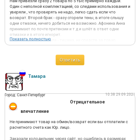
Нам привезли сразу 2 товара по 5 тыс примерно каждый.
Один с неполной комплектацией, со следами использования и
уверяли , что проверять не надо, легко сдать если что
возврат. Второй брак - сразу сгорели тены, в итоге слышу
одни отмазки, ничего добиться не возможно. Афонина Анна
принимает по почте притензии и т д и шлёт в ответ одни
отмазки и в итоге игнорит.
Показать полностью
Куда только я не писала - тишина, ни средств за товар,
купленный в Технопарк, ни денег!
Это воры и жулики.
Через суд только решаются дела с ними . Никакой возврат
Ответить
или грантии они не осуществляют.
Для достоверности игры -
Здравствуйте, мне сегодня привезли товар бракованный,
Тамара
сгорели тены сразу, на вопрос о возврате - ждите решения.
Какого решения? Я знаю свои права, я направила претензию
вам, если не удовлетворите требования добровольного,
10:38 29.09.2021
Город: Санкт-Петербург
будет иск в суд с требованиями морального вреда, неустойки
Отрицательное
плюс компенсация и потребительский штраф.
Заказ номер 840 196 221
впечатление
Заявка 70513
Заберите свой товар, пришлите курьера и верните,
Не принимают товар на обмен/возврат если вы отплатили с
пожалуйста, денежные средства .
расчетного счета как Юр. лицо.
С ув Ангелина Е
И тишина
Заказали холодильник через сайт, но ошиблись в размерах