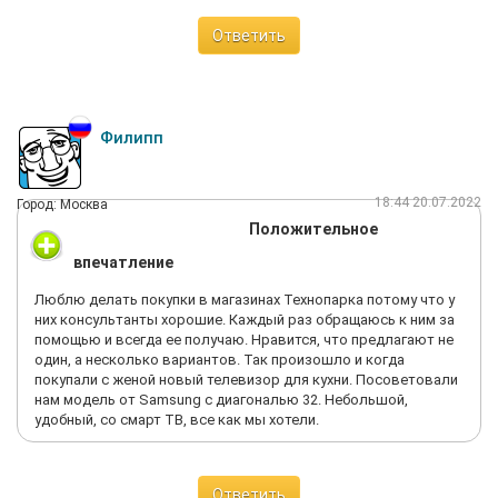
включении уже обнаружилось, что повреждена матрица.
Мастер сразу оформил акт технического состояния в
Ответить
котором были указаны дефекты.
В самом магазине руководитель сказал, что телевизор
обмену и возврату не подлежит ( стоимость телевизора
составляет 45 440 рублей).
Филипп
У меня сложилось такое впечатление, что Директор сетей
магазинов Технопарк не в курсе, что творят его подчиненные
18:44 20.07.2022
Город: Москва
тем самым портя репутацию такого гиганта по продажам
Положительное
бытовой техники и электроники как Технопарк, впаривая
бракованный товар или таким способом перекладывая свои
впечатление
косяки на покупателя.
Люблю делать покупки в магазинах Технопарка потому что у
них консультанты хорошие. Каждый раз обращаюсь к ним за
помощью и всегда ее получаю. Нравится, что предлагают не
один, а несколько вариантов. Так произошло и когда
покупали с женой новый телевизор для кухни. Посоветовали
нам модель от Samsung с диагональю 32. Небольшой,
удобный, со смарт ТВ, все как мы хотели.
Ответить