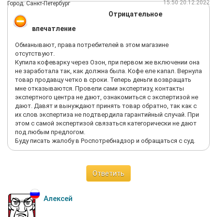
15:50 20.12.2022
Город: Санкт-Петербург
специально стоял и закрывал собой и своей ногой место
повреждения, показывая всю остальную часть, которая
Отрицательное
была целая, не давая подойти туда, воспользовавшись
впечатление
нашей доверчивостью. Значит ТЕХНОПАРК заведомо зная,
что товар поврежден – доставляет его покупателям и
Обманывают, права потребителей в этом магазине
главная задача, быстро показать и свалить, а дальше – уже
отсутствуют.
не их проблемы.
Купила кофеварку через Озон, при первом же включении она
Мы уже больше никогда не станем покупать в магазине
не заработала так, как должна была. Кофе еле капал. Вернула
ТЕХНОПАРК товары, а для всех остальных совет – обходите
товар продавцу четко в сроки. Теперь деньги возвращать
данный магазин стороной или досконально и дотошно все
мне отказываются. Провели сами экспертизу, контакты
проверяйте при приеме, потому что продавец ищет кого из
экспертного центра не дают, ознакомиться с экспертизой не
клиентов можно развести
дают. Давят и вынуждают принять товар обратно, так как с
их слов экспертиза не подтвердила гарантийный случай. При
этом с самой экспертизой связаться категорически не дают
под любым предлогом.
Буду писать жалобу в Роспотребнадзор и обращаться с суд.
Ответить
Алексей