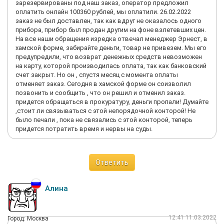
зарезервированы под наш заказ, оператор предложил
оплатить онлайн 100360 рублей, мы оплатили. 26.02.2022
заказ не был доставлен, так как вдруг не оказалось одного
прибора, прибор был продан другим на фоне взлетевших цен.
На все наши обращения изредка отвечал менеджер Эрнест, в
хамской форме, забирайте деньги, товар не привезем. Мы его
предупредили, что возврат денежных средств невозможен
на карту, которой производилась оплата, так как банковский
счет закрыт. Но он , спустя месяц с момента оплаты
отменяет заказ. Сегодня в хамской форме он соизволил
позвонить и сообщить , что он решил и отменил заказ.
придется обращаться в прокуратуру, деньги пропали! Думайте
,стоит ли связываться с этой непорядочной конторой! Не
было печали , пока не связались с этой конторой, теперь
придется потратить время и нервы на суды.
Ответить
Алина
12:41 11.03.2022
Город: Москва