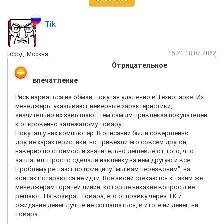
Tik
15:21 18.07.2022
Город: Москва
Отрицательное
впечатление
Риск нарваться на обман, покупая удаленно в Технопарке. Их
менеджеры указывают неверные характеристики,
значительно их завышают тем самым привлекая покупателей
к откровенно залежалому товару.
Покупал у них компьютер. В описании были совершенно
другие характеристики, но привезли его совсем другой,
наверно по стоимости значительно дешевле от того, что
заплатил. Просто сделали наклейку на нем другую и все.
Проблему решают по принципу "мы вам перезвоним", на
контакт стараются не идти. Все звони стекаются к таким же
менеджерам горячей линии, которые никакие вопросы не
решают. На возврат товара, его отправку через ТК и
ожидание денег лучше не соглашаться, в итоге ни денег, ни
товара.