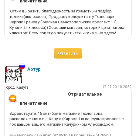
впечатление
В сухом остатке из-за сотрудников технопарка я не смог
Хотим выразить благодарность за грамотный подбор
купить телефон у них, а более того отказался от заказа в
техники(пылесосов) Продавцу-консультанту Технопарк
связном, где его готовы были привезти.
Сергею Гранову ( Москва Севастопольский проспект 11)!
Купили 2 пылесоса)) Хороший магазин, который ценит своих
Заказ был 145-606-320
клиентов! Всем советую покупать технику именно здесь!
Ответить
Артур
17:21 20.10.2020
Город: Калуга
Отрицательное
впечатление
Здравствуйте. 16 октября в магазине Технопарка,
расположенного в г. Калуга (Кирова 1)я консультировался с
продавцом вашего магазина Качуркином Александром.
Мы выбрали саундбар (92 991р.) и кронштейн (4 789р.).