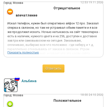
12:53 19.11.2020
Город: Москва
Отрицательное
впечатление
Искал телефон, нужен был оперативно айфон 12 про. Заказал
сперва в связном, но там не устраивал объем памяти и я все
же продолжил искать. Ночью натыкаюсь на сайт технопарка -
есть в наличии, нужного цвета и на 256, доступен к доставке
завтра или самовывозом на сегодня. Заказываю,
оплачиваю, выбираю все что положено - где заберу, и т.д,
параллельно отказываясь от заказа в связном. Утром
Показать полностью
перезванивает менеджер, и говоит что это косяк сайта,
телефонов нет, а то что наличие показывает - так это из-за
того что предзаказы приехали, ну и когда я смогу получить
телефон - он не знает, но точно не позднее чем через 2
Ответить
месяца.
Косяк ли это сайта? не думаю, уверен что процессы
Альбина
настроены должным образом и остаток товаров выводится
с учетом резервов. Думаю что из-за повышенного спроса
консультанты закупают их себе , т.к. на авито полно
18:00 24.10.2020
Город: Москва
устройств с наценкой в 5-6 тысяч от официальной.
Положительное
Магазин нарушил свою же оферту.