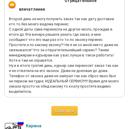
оформления возврата в соответствии с ФЗ №54 «О
Отрицательное
применении контрольно-кассовой техники при
впечатление
осуществлении наличных денежных расчетов и расчетов с
использованием платежных карт». и постановлением ЦБ
Второй день не могу получить заказ так как дату доставки
№266 от 2004 г. , от продавца был получен категорический
кто то без моего ведома перенес.
отказ. Замечания покупателя,
С одной даты сама перенесла на другое число, прождав в
что возврат товара будет произведен всего за несколько
итоге до 9ти вечера решила узнать где заказ, и мне
дней до нового года а поступление денег на счет покупателя
сообщают что его еще раз кто то по звонку перенес.
только в середине января 2020 года, а подарок нужен к
Простите а по какому звонку?! Ни я ни со мной никто даже не
Новому Году. остались без внимания. Более того обещания
связывался! Что за отвратительнейший сервис? Таким
менеджеров продавца, что возможно через несколько дней
менеджерам и курьерам как у вас лучше в такси работать!
после совещания у руководства компании они обязательно
Хотя и там не справятся.
позвонят покупателю и сообщат о принятом решении
Ну и в итоге третий день, курьер сам переносит заказ так как
остались не выполненными.
я не ответила на его звонок. Даже не доезжая до дома.
ППродавец нацелен только на получение прибыли любым
Телефон от звонка даже не заиграл так как сброс явно был
способом, даже и путем введения покупателя в заблуждение.
на первом же гудке. ИДЕАЛЬНЫЙ СЕРВИС!!!!!! Время для моего
В дальнейшем не принимает никаких мер для урегулирования
заказа просто на обед какому то козлу простите видимо
конфликта и исправления своих ошибок.
выделилось.
Хуже чем интернет магазин Технопарк я никогда не встречал...
Перед покупателем даже не извинились.
Ответить
Карина