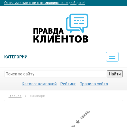
Отзывы клиентов о компаниях - каждый день!
КАТЕГОРИИ
Toggle
navigat
Найти
Каталог компаний
Рейтинг
Правила сайта
Главная
Технопарк