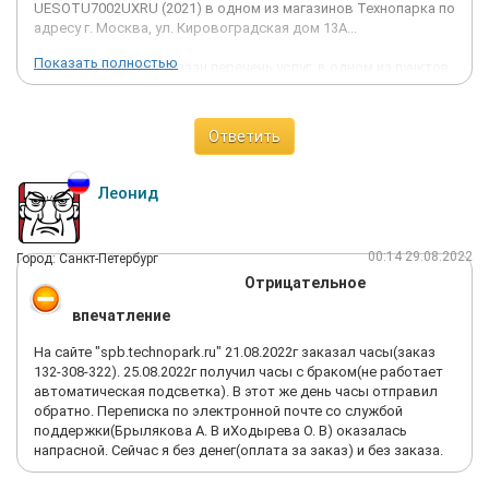
UESOTU7002UXRU (2021) в одном из магазинов Технопарка по
адресу г. Москва, ул. Кировоградская дом 13A...
Показать полностью
На сайте компании указан перечень услуг, в одном из пунктов
услуг включен список работ, а именно : распаковка,
визуальный осмотр, подключение и настройка смарт
телевизора мастером - установщиком.
Ответить
В договоре купли - продаже и приложении к договору моей
Леонид
подписи о том, что я не имею претензий к внешнему виду и
согласен с о надлежащим качеством товара, по отсутствию
претензий с моей стороны по качеству изображения экрана
00:14 29.08.2022
Город: Санкт-Петербург
отсутствует.
Отрицательное
3 октября отдел доставки доставил телевизор с заносом в
впечатление
квартиру. Коробка была и остается целой.
На сайте "spb.technopark.ru" 21.08.2022г заказал часы(заказ
При доставки коробка не вскрывалась, акт о передаче
132-308-322). 25.08.2022г получил часы с браком(не работает
товара не составлялся и то, что я не имею претензий к
автоматическая подсветка). В этот же день часы отправил
внешнему виду и работе телевизора не подписывалось.
обратно. Переписка по электронной почте со службой
поддержки(Брылякова А. В иХодырева О. В) оказалась
На следующий день, а именно 04 октября пришел мастер -
напрасной. Сейчас я без денег(оплата за заказ) и без заказа.
установщик от компании Технопарк. Мастер вскрыл коробку,
никаких внешних повреждений он не обнаружил, а при