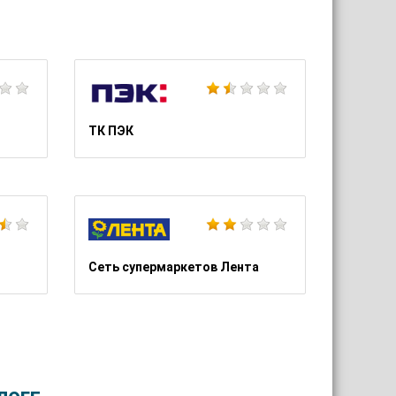
Школа Шопинга Татьяны Тимофеевой
Фабрика Мирлачев
ТК ПЭК
Страховая компания Согласие
Столото
Сеть супермаркетов Лента