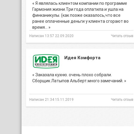
« Я являлась клиентом компании по программе
Гармония жизни.Три года оплатила и ушла на
финканикулы. (как позже оказалось,что все
ранее оплаченные деньги у клиента сгорают во
время… »
Написан 13:57 22.09.2020
Читать отзыв
Идея Комфорта
« Заказала кухню. очень плохо собрали.
Сборщик Латыпов Альберт.много замечаний. »
Написан 21:34 15.11.2019
Читать отзыв