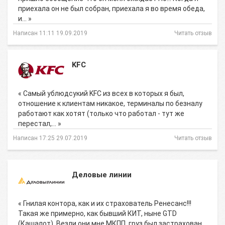
приехала он не был собран, приехала я во время обеда,
и… »
Написан 11:11 19.09.2019
Читать отзыв
KFC
« Самый ублюдсукий KFC из всех в которых я был,
отношение к клиентам никакое, терминалы по безналу
работают как хотят (только что работал - тут же
перестал,… »
Написан 17:25 29.07.2019
Читать отзыв
Деловые линии
« Гнилая контора, как и их страхователь Ренесанс!!!
Такая же примерно, как бывший КИТ, ныне GTD
(Кашалот). Везли они мне МКПП, груз был застрахован,