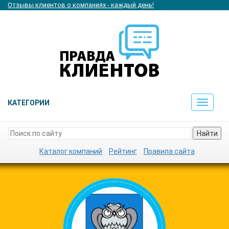
Отзывы клиентов о компаниях - каждый день!
КАТЕГОРИИ
Toggle
navigat
Найти
Каталог компаний
Рейтинг
Правила сайта