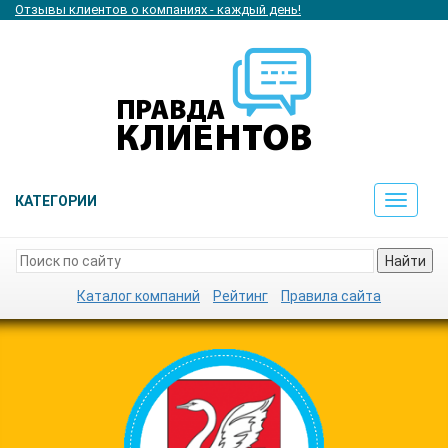
Отзывы клиентов о компаниях - каждый день!
КАТЕГОРИИ
Toggle
navigat
Найти
Каталог компаний
Рейтинг
Правила сайта