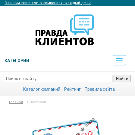
Отзывы клиентов о компаниях - каждый день!
КАТЕГОРИИ
Toggle
navigat
Найти
Каталог компаний
Рейтинг
Правила сайта
Главная
Вестовой