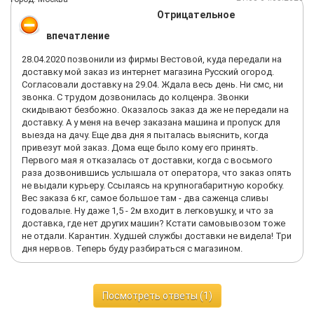
Отрицательное
впечатление
28.04.2020 позвонили из фирмы Вестовой, куда передали на
доставку мой заказ из интернет магазина Русский огород.
Согласовали доставку на 29.04. Ждала весь день. Ни смс, ни
звонка. С трудом дозвонилась до колценра. Звонки
скидывают безбожно. Оказалось заказ да же не передали на
доставку. А у меня на вечер заказана машина и пропуск для
выезда на дачу. Еще два дня я пыталась выяснить, когда
привезут мой заказ. Дома еще было кому его принять.
Первого мая я отказалась от доставки, когда с восьмого
раза дозвонившись услышала от оператора, что заказ опять
не выдали курьеру. Ссылаясь на крупногабаритную коробку.
Вес заказа 6 кг, самое большое там - два саженца сливы
годовалые. Ну даже 1,5 - 2м входит в легковушку, и что за
доставка, где нет других машин? Кстати самовывозом тоже
не отдали. Карантин. Худшей службы доставки не видела! Три
дня нервов. Теперь буду разбираться с магазином.
Посмотреть ответы (1)