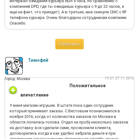
интервал ожидания курьера был 4 часа, по-сравнению с
компанией DPD, где ты ожидаешь курьера с 9 до 22 часов, и
еще не факт, что приедет). А в-третьих, мне скинули СМС с №
телефона курьера. Очень благодарна сотрудникам компании.
Спасибо.
Ответить
Тимофей
19:21 27.11.2016
Город: Москва
Положительное
впечатление
У меня магазин игрушек. В штате пока один сотрудник
который принимает заказы. С Вестовым познакомился в
ноябре 2016, когда от количества заказов по Москве и
области лопалась голова. Отдал на пробу несколько заказов
на доставку: все сделали сами, прозвонили клиента,
договорились когда и как удобно забрали деньги и при
следующем заказе вернули. Нормальная служба, можно