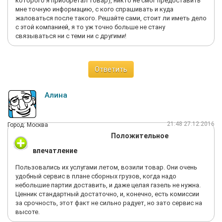
которого я приобретал товар), никто не смог предоставить
мне точную информацию, с кого спрашивать и куда
жаловаться после такого. Решайте сами, стоит ли иметь дело
с этой компанией, я то уж точно больше не стану
связываться ни с теми ни с другими!
Ответить
Алина
21:48 27.12.2016
Город: Москва
Положительное
впечатление
Пользовались их услугами летом, возили товар. Они очень
удобный сервис в плане сборных грузов, когда надо
небольшие партии доставить, и даже целая газель не нужна.
Ценник стандартный достаточно, и, конечно, есть комиссии
за срочность, этот факт не сильно радует, но зато сервис на
высоте.