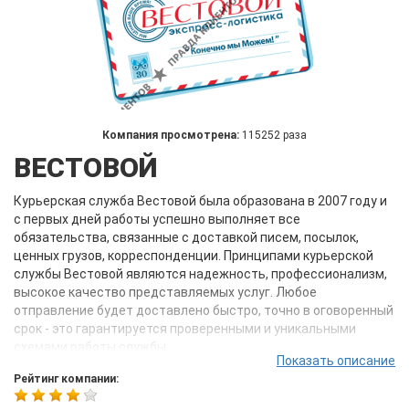
Компания просмотрена:
115252 раза
ВЕСТОВОЙ
Курьерская служба Вестовой была образована в 2007 году и
с первых дней работы успешно выполняет все
обязательства, связанные с доставкой писем, посылок,
ценных грузов, корреспонденции. Принципами курьерской
службы Вестовой являются надежность, профессионализм,
высокое качество представляемых услуг. Любое
отправление будет доставлено быстро, точно в оговоренный
срок - это гарантируется проверенными и уникальными
схемами работы службы.
Показать описание
Компания Вестовой предлагает вам:
Рейтинг компании:
Быстрое решение проблем с доставкой ценных грузов,