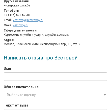
Другие названия:
корреспонденции и других отправлений;
курьерская служба
Широкую линейку тарифов под любые задачи и
Телефоны:
бюджет;
+7 (495) 638-52-38
Возможность онлайн отслеживания отправления через
Email:
vestovoy@vestovoy.ru
сайт. Для этого каждому отправлению присваивается
Сайт:
vestovoy.ru
трек-номер, который служит идентификатором в
Сфера деятельности:
онлайн-системе отслеживания. В системе
Курьерские службы и услуги, службы доставки
фиксируются все действия, связанные с грузом.
Адрес:
Москва, Красносельский, Леснорядский пер., 18, стр. 2
Написать отзыв про Вестовой
Имя
Общее впечатление
Выберите оценку
Текст отзыва