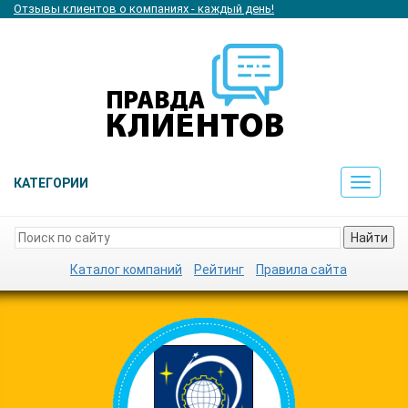
Отзывы клиентов о компаниях - каждый день!
КАТЕГОРИИ
Toggle
navigat
Найти
Каталог компаний
Рейтинг
Правила сайта