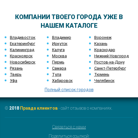
КОМПАНИИ ТВОЕГО ГОРОДА УЖЕ В
НАШЕМ КАТАЛОГЕ
Владивосток
Владимир
Воронеж
Екатеринбург
Иркутск
Казань
Калининград
Калуга
Краснодар
Красноярск
Москва
Нижний Новгород
Новосибирск
Пермь
Ростов-на-Дону
Рязань
Самара
Санкт-Петербург
Тверь
Тула
Тюмень
Уфа
Хабаровск
Челябинск
Полный список городов
©
2018
Правда клиентов
- сайт отзывов о компаниях.
Связаться с нами
Поделиться ссылкой: