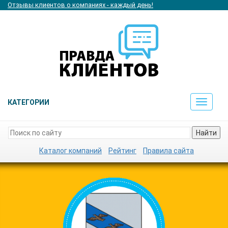
Отзывы клиентов о компаниях - каждый день!
КАТЕГОРИИ
Toggle
navigat
Найти
Каталог компаний
Рейтинг
Правила сайта