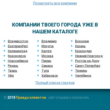
Посмотреть все компании
КОМПАНИИ ТВОЕГО ГОРОДА УЖЕ В
НАШЕМ КАТАЛОГЕ
Владивосток
Владимир
Воронеж
Екатеринбург
Иркутск
Казань
Калининград
Калуга
Краснодар
Красноярск
Москва
Нижний Новгород
Новосибирск
Пермь
Ростов-на-Дону
Рязань
Самара
Санкт-Петербург
Тверь
Тула
Тюмень
Уфа
Хабаровск
Челябинск
Полный список городов
©
2018
Правда клиентов
- сайт отзывов о компаниях.