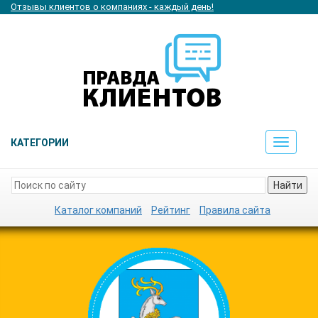
Отзывы клиентов о компаниях - каждый день!
КАТЕГОРИИ
Toggle
navigat
Найти
Каталог компаний
Рейтинг
Правила сайта