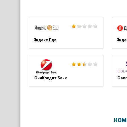
Яндекс.Еда
Янде
ЮниКредит Банк
Ювел
КОМ