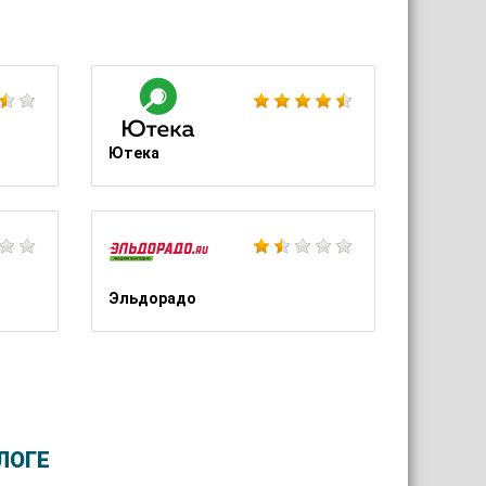
Яндекс.Доставка
Якитория
Ютека
Ювелирочка
ЭТМ
Эльдорадо
ЛОГЕ