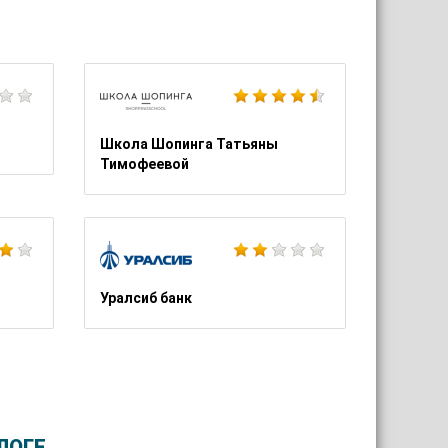
Ювелирочка
Эльдорадо
Школа Шопинга Татьяны
Тимофеевой
Хоум кредит банк
Фотосклад.ру
Уралсиб банк
ЛОГЕ