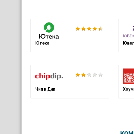
Ютека
Ювел
Чип и Дип
Хоум
КОМ